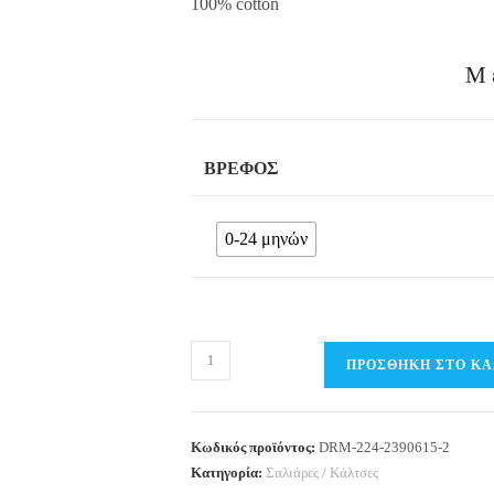
100% cotton
Μ
ΒΡΈΦΟΣ
0-24 μηνών
Σαλιάρα
ΠΡΟΣΘΉΚΗ ΣΤΟ ΚΑ
DREAMS
ποσότητα
Κωδικός προϊόντος:
DRM-224-2390615-2
Κατηγορία:
Σαλιάρες / Κάλτσες