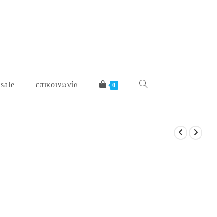
 sale
επικοινωνία
toggle
0
website
search