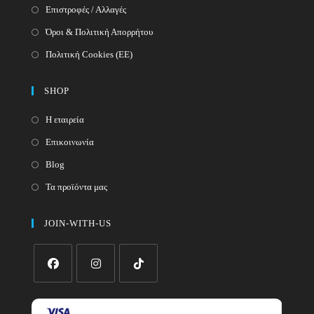
Επιστροφές / Αλλαγές
Όροι & Πολιτική Απορρήτου
Πολιτική Cookies (ΕΕ)
SHOP
Η εταιρεία
Επικοινωνία
Blog
Τα προϊόντα μας
JOIN-WITH-US
Opens
Opens
Opens
in
in
in