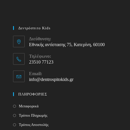
Δεντρόσπιτο Kids
Διεύθυνση:
Εθνικής αντίστασης 75, Κατερίνη, 60100
Τηλέφωνο:
23510 77123
Opens
Email:
in
info@dentrospitokids.gr
Opens
your
in
your
application
ΠΛΗΡΟΦΟΡΙΕΣ
application
Μεταφορικά
Τρόποι Πληρωμής
Τρόπος Αποστολής