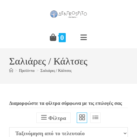
Skip
to
content
0
Σαλιάρες / Κάλτσες
>
Προϊόντα
>
Σαλιάρες / Κάλτσες
Διαμορφώστε τα φίλτρα σύμφωνα με τις επιλογές σας
Φίλτρα