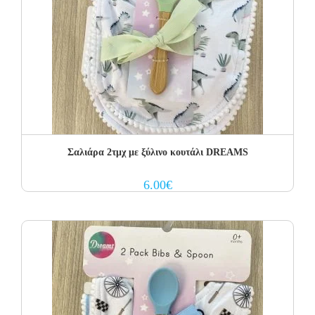
Σαλιάρα 2τμχ με ξύλινο κουτάλι DREAMS
6.00
€