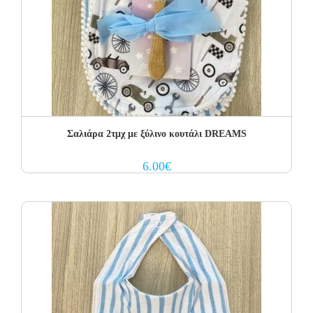
Σαλιάρα 2τμχ με ξύλινο κουτάλι DREAMS
6.00
€