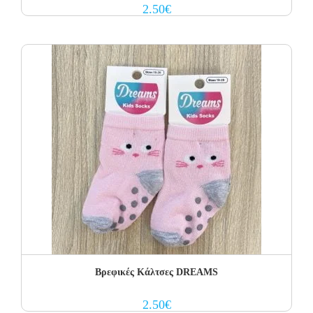
2.50
€
Βρεφικές Κάλτσες DREAMS
2.50
€