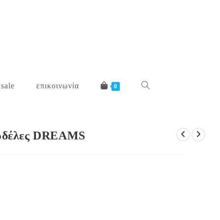
 sale
επικοινωνία
toggle
0
website
κορδέλες DREAMS
search