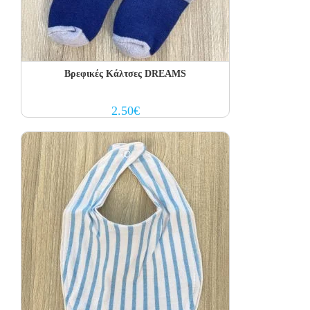
Βρεφικές Κάλτσες DREAMS
2.50
€