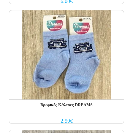
6.00
€
Βρεφικές Κάλτσες DREAMS
2.50
€