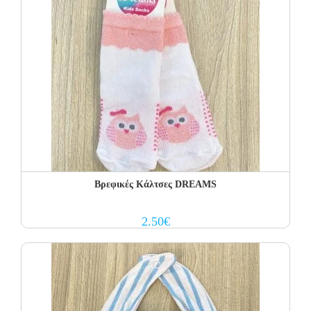
Βρεφικές Κάλτσες DREAMS
2.50
€