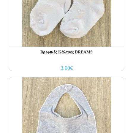
Βρεφικές Κάλτσες DREAMS
3.00
€