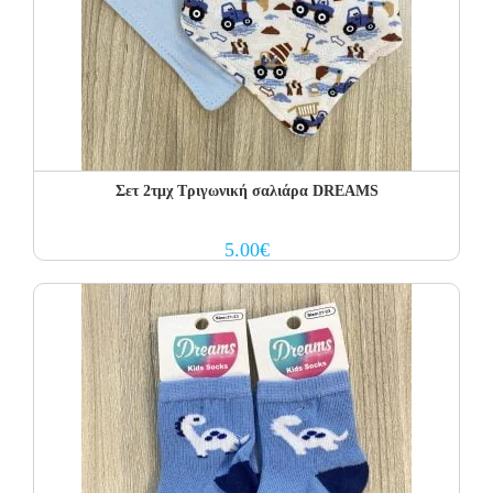
Σετ 2τμχ Τριγωνική σαλιάρα DREAMS
5.00
€