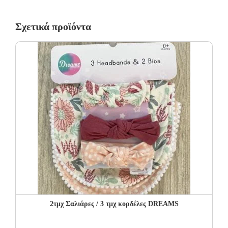
Οι αλλαγές πραγματοποιούνται με τη διαδικασία της παραλαβής
κατά την παράδοση.
Σχετικά προϊόντα
Η πρώτη αλλαγή κοστίζει 5€ για Ελλάδα όλη την Ελλάδα. Οι
επόμενες αλλαγές είναι +8.50€
Όλα τα προϊόντα περνούν από μία λεπτομερή και προσεκτική
διαδικασία ελέγχου πριν από την αποστολή τους.
Σε περίπτωση που κάποιο προϊόν έχει παραδοθεί σε κάποιον
πελάτη μας και είναι ελαττωματικό χωρίς να γίνει αντιληπτό από
εμάς, δεσμευόμαστε με άμεση αντικατάστασή του προϊόντος,
χωρίς καμία οικονομική επιβάρυνση του πελάτη.
2τμχ Σαλιάρες / 3 τμχ κορδέλες DREAMS