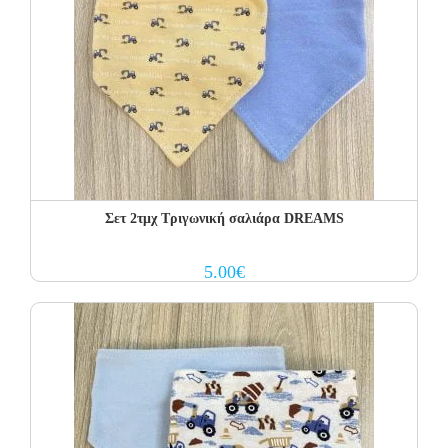
Σετ 2τμχ Τριγωνική σαλιάρα DREAMS
5.00
€