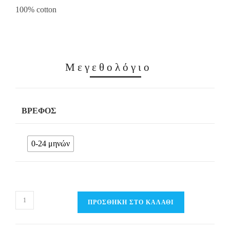
100% cotton
Μεγεθολόγιο
ΒΡΈΦΟΣ
0-24 μηνών
Σαλιάρα
ΠΡΟΣΘΉΚΗ ΣΤΟ ΚΑΛΆΘΙ
2τμχ
με