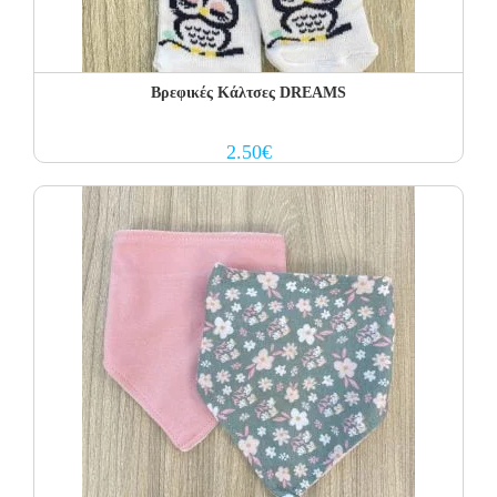
Βρεφικές Κάλτσες DREAMS
2.50
€