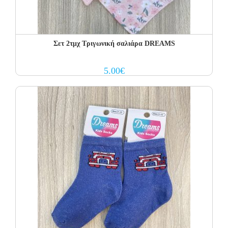
Σετ 2τμχ Τριγωνική σαλιάρα DREAMS
5.00
€