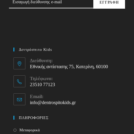
ΕΓΓΡΑΦΗ
Δεντρόσπιτο Kids
Διεύθυνση:
Εθνικής αντίστασης 75, Κατερίνη, 60100
Τηλέφωνο:
23510 77123
Opens
Email:
in
info@dentrospitokids.gr
Opens
your
in
your
application
ΠΛΗΡΟΦΟΡΙΕΣ
application
Μεταφορικά