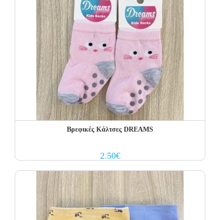
Βρεφικές Κάλτσες DREAMS
2.50
€