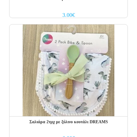
3.00
€
Σαλιάρα 2τμχ με ξύλινο κουτάλι DREAMS