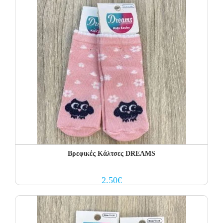
Βρεφικές Κάλτσες DREAMS
2.50
€