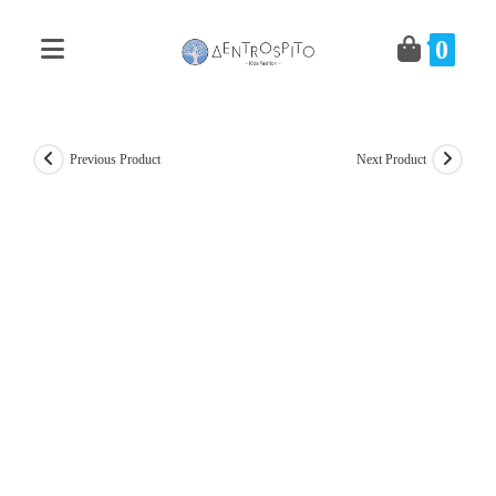
Skip
to
0
content
Previous Product
Next Product