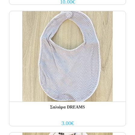
10.00
€
Σαλιάρα DREAMS
3.00
€