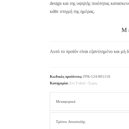
design και της υψηλής ποιότητας κατασκευή
κάθε στιγμή της ημέρας.
Μ
Αυτό το προϊόν είναι εξαντλημένο και μή δ
Κωδικός προϊόντος:
FFK-124-801116
Κατηγορία:
Σετ Τ-shirt - Σορτς
Μεταφορικά
Τα έξοδα αποστολής είναι
2.50 € για όλη τ
Τρόποι Αποστολής
περιοχών).