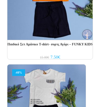
Παιδικό Σετ Αμάνικο T-shirt- σορτς Αγόρι – FUNKY KIDS
Original
Current
7.50
€
15.00
€
price
price
was:
is:
15.00€.
7.50€.
-40%