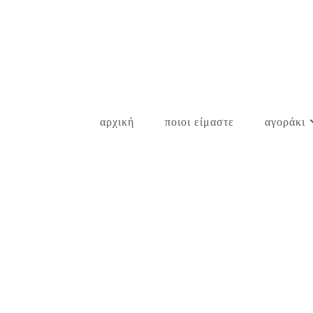
Skip
to
content
αρχική
ποιοι είμαστε
αγοράκι