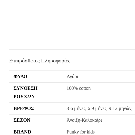
Επιπρόσθετες Πληροφορίες
ΦΎΛΟ
Αγόρι
ΣΎΝΘΕΣΗ
100% cotton
ΡΟΎΧΩΝ
ΒΡΈΦΟΣ
3-6 μήνες, 6-9 μήνες, 9-12 μηνών,
ΣΕΖΌΝ
Άνοιξη-Καλοκαίρι
BRAND
Funky for kids