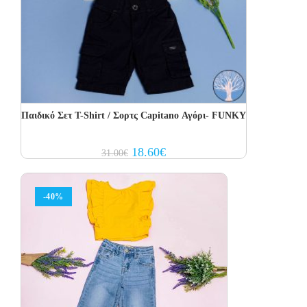
Παιδικό Σετ Τ-Shirt / Σορτς Capitano Αγόρι- FUNKY
Original
Current
18.60
€
31.00
€
price
price
was:
is:
31.00€.
18.60€.
-40%