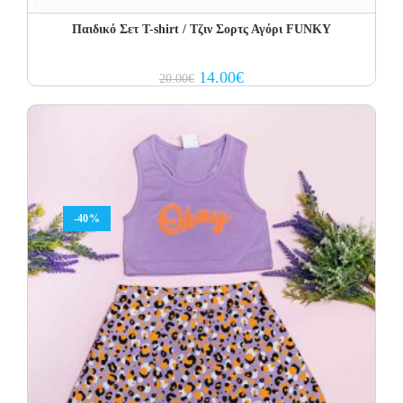
Παιδικό Σετ T-shirt / Τζιν Σορτς Αγόρι FUNKY
Original
Current
14.00
€
20.00
€
price
price
was:
is:
20.00€.
14.00€.
-40%