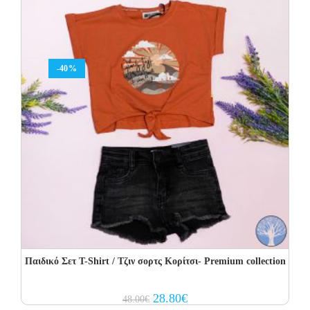
-40%
Παιδικό Σετ T-Shirt / Τζιν σορτς Κορίτσι- Premium collection
Original
Current
28.80
€
48.00
€
price
price