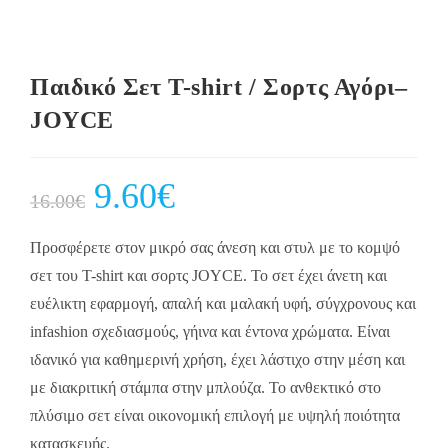
Παιδικό Σετ Τ-shirt / Σορτς Αγόρι–
JOYCE
Original
9.60
€
Current
16.00
€
price
price
was:
is:
16.00€.
9.60€.
Προσφέρετε στον μικρό σας άνεση και στυλ με το κομψό
σετ του T-shirt και σορτς JOYCE. Το σετ έχει άνετη και
ευέλικτη εφαρμογή, απαλή και μαλακή υφή, σύγχρονους και
infashion σχεδιασμούς, γήινα και έντονα χρώματα. Είναι
ιδανικό για καθημερινή χρήση, έχει λάστιχο στην μέση και
με διακριτική στάμπα στην μπλούζα. Το ανθεκτικό στο
πλύσιμο σετ είναι οικονομική επιλογή με υψηλή ποιότητα
κατασκευής.