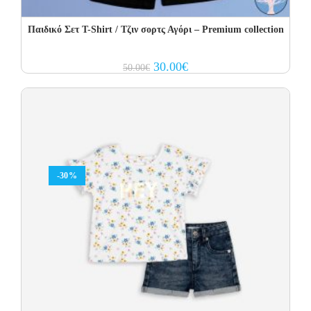
Παιδικό Σετ T-Shirt / Τζιν σορτς Αγόρι – Premium collection
Original
Current
30.00
€
50.00
€
price
price
was:
is:
50.00€.
30.00€.
-30%