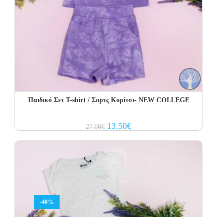
Παιδικό Σετ T-shirt / Σορτς Κορίτσι- NEW COLLEGE
Original
Current
13.50
€
27.00
€
price
price
was:
is:
27.00€.
13.50€.
-40%