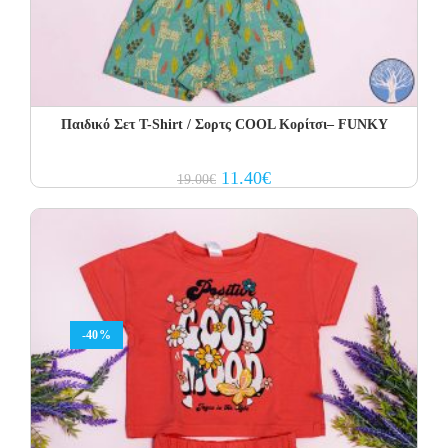
Παιδικό Σετ Τ-Shirt / Σορτς COOL Κορίτσι– FUNKY
Original
Current
11.40
€
19.00
€
price
price
was:
is:
19.00€.
11.40€.
-40%