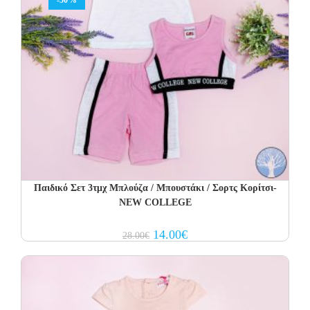
-50%
Παιδικό Σετ 3τμχ Μπλούζα / Μπουστάκι / Σορτς Κορίτσι-
NEW COLLEGE
Original
Current
14.00
€
28.00
€
price
price
was:
is:
28.00€.
14.00€.