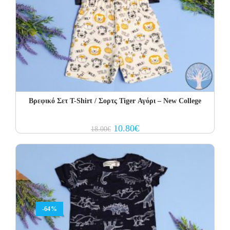
Βρεφικό Σετ Τ-Shirt / Σορτς Tiger Αγόρι – New College
Original
Current
10.80
€
18.00
€
price
price
was:
is:
18.00€.
10.80€.
-64%