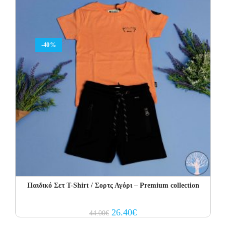
-40%
Παιδικό Σετ T-Shirt / Σορτς Αγόρι – Premium collection
Original
Current
26.40
€
44.00
€
price
price
was:
is: