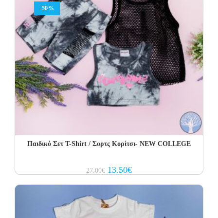
-50%
Παιδικό Σετ Τ-Shirt / Σορτς Κορίτσι- NEW COLLEGE
Original
Current
13.50
€
27.00
€
price
price
was:
is:
27.00€.
13.50€.