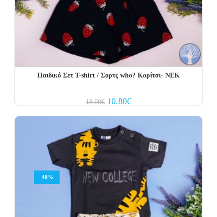
Παιδικό Σετ Τ-shirt / Σορτς who? Κορίτσι- NEK
Original
Current
10.80
€
18.00
€
price
price
was:
is:
18.00€.
10.80€.
-40%