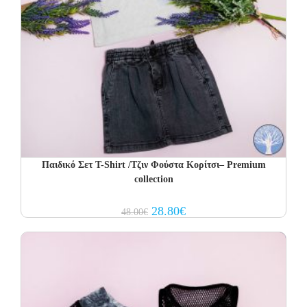
Παιδικό Σετ T-Shirt /Τζιν Φούστα Κορίτσι– Premium
collection
Original
Current
28.80
€
48.00
€
price
price
was:
is:
48.00€.
28.80€.