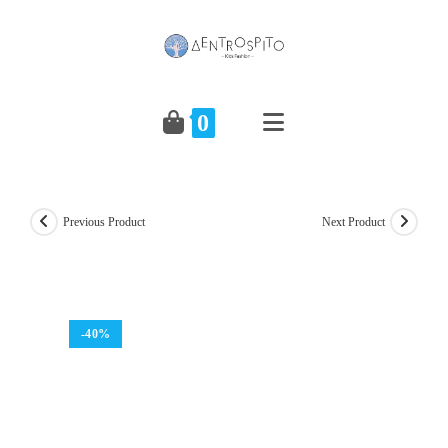
Skip
to
content
0
Previous Product
Next Product
-40%