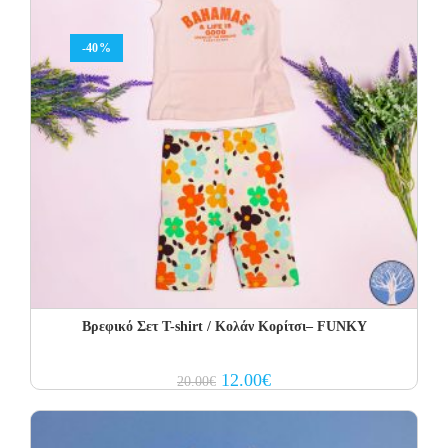
-40%
Βρεφικό Σετ Τ-shirt / Κολάν Κορίτσι– FUNKY
Original
Current
12.00
€
20.00
€
price
price
was:
is:
20.00€.
12.00€.