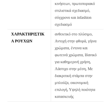
Η πρώτη αλλαγή κοστίζει 5€ για Ελλάδα όλη την Ελλάδα. Οι
κινήσεων, πρωτοποριακό
επόμενες αλλαγές είναι +8.50€
στιλιστικά σχεδιασμό,
Όλα τα προϊόντα περνούν από μία λεπτομερή και προσεκτική
σύγχρονο και infashion
διαδικασία ελέγχου πριν από την αποστολή τους.
σχεδιασμό
Σε περίπτωση που κάποιο προϊόν έχει παραδοθεί σε κάποιον
ΧΑΡΑΚΤΗΡΙΣΤΙΚ
ανθεκτικό στο πλύσιμο,
πελάτη μας και είναι ελαττωματικό χωρίς να γίνει αντιληπτό από
Ά ΡΟΎΧΩΝ
Αντοχή στην φθορά, γήινα
εμάς, δεσμευόμαστε με άμεση αντικατάστασή του προϊόντος,
χρώματα, έντονα και
χωρίς καμία οικονομική επιβάρυνση του πελάτη.
φωτεινά χρώματα, Ιδανικό
για καθημερινή χρήση,
Λάστιχο στην μέση, Με
διακριτική στάμπα στην
μπλούζα, οικονομική
επιλογή, Υψηλή ποιότητα
κατασκευής