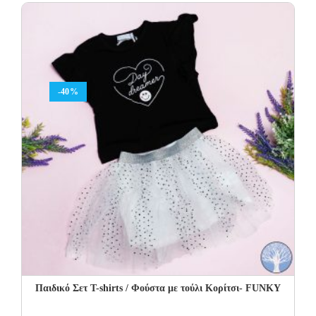
44.00€.
26.40€.
-40%
Παιδικό Σετ Τ-shirts / Φούστα με τούλι Κορίτσι- FUNKY