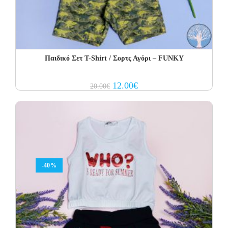
Παιδικό Σετ Τ-Shirt / Σορτς Αγόρι – FUNKY
Original
Current
12.00
€
20.00
€
price
price
was:
is:
20.00€.
12.00€.
-40%