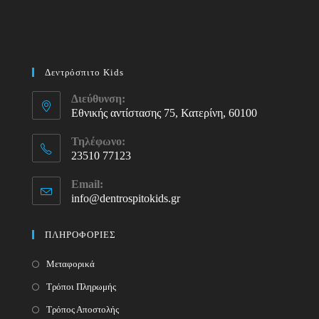
Δεντρόσπιτο Kids
Διεύθυνση:
Εθνικής αντίστασης 75, Κατερίνη, 60100
Τηλέφωνο:
23510 77123
Opens
Email:
in
info@dentrospitokids.gr
Opens
your
in
your
application
ΠΛΗΡΟΦΟΡΙΕΣ
application
Μεταφορικά
Τρόποι Πληρωμής
Τρόπος Αποστολής