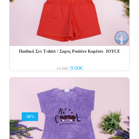
Παιδικό Σετ Τ-shirt / Σορτς Positive Κορίτσι- JOYCE
Original
Current
9.00
€
15.00
€
price
price
was:
is:
15.00€.
9.00€.
-50%