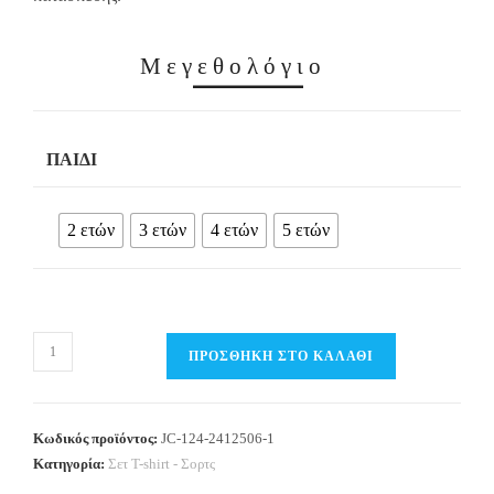
Μεγεθολόγιο
ΠΑΙΔΊ
2 ετών
3 ετών
4 ετών
5 ετών
Παιδικό
ΠΡΟΣΘΉΚΗ ΣΤΟ ΚΑΛΆΘΙ
Σετ
Τ-
shirt
Κωδικός προϊόντος:
JC-124-2412506-1
/
Κατηγορία:
Σετ Τ-shirt - Σορτς
Σορτς