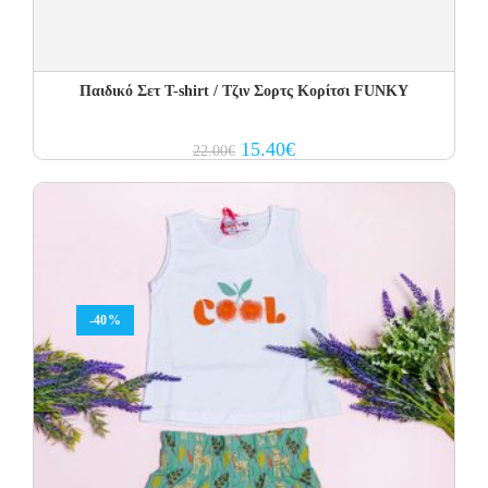
Παιδικό Σετ T-shirt / Τζιν Σορτς Κορίτσι FUNKY
Original
Current
15.40
€
22.00
€
price
price
was:
is:
22.00€.
15.40€.
-40%