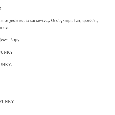
!
πει να χάσει καμία και κανένας. Οι συγκεκριμένες προτάσεις
άτων.
άνει: 5 τμχ
α FUNKY.
FUNKY.
α FUNKY.