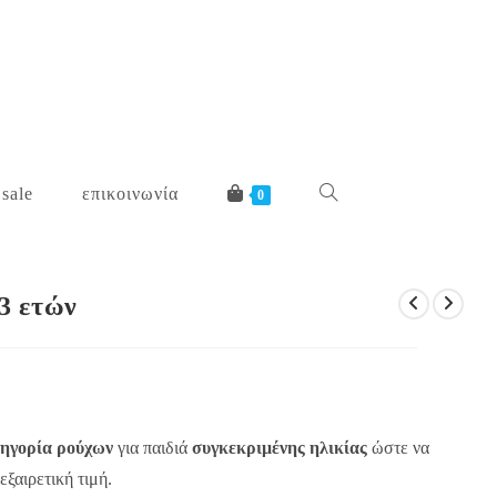
 sale
επικοινωνία
toggle
0
website
 3 ετών
search
ηγορία ρούχων
για παιδιά
συγκεκριμένης ηλικίας
ώστε να
εξαιρετική τιμή.