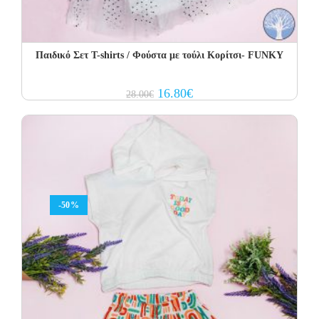
Παιδικό Σετ Τ-shirts / Φούστα με τούλι Κορίτσι- FUNKY
Original
Current
16.80
€
28.00
€
price
price
was:
is:
28.00€.
16.80€.
-50%