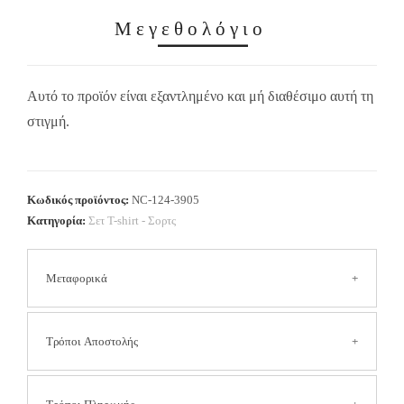
Μεγεθολόγιο
Αυτό το προϊόν είναι εξαντλημένο και μή διαθέσιμο αυτή τη
στιγμή.
Κωδικός προϊόντος:
NC-124-3905
Κατηγορία:
Σετ Τ-shirt - Σορτς
Μεταφορικά
Τα έξοδα αποστολής είναι
2.50 € για όλη την Ελλάδα
Τρόποι Αποστολής
(Συμπεριλαμβανομένων των νησιών και των δυσπρόσιτων
περιοχών).
Στις αποστολές με αντικαταβολή η χρέωση είναι επιπλέον
Αποστολή με Courier