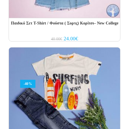
Παιδικό Σετ Τ-Shirt / Φούστα ( Σορτς) Κορίτσι– New College
Original
Current
24.00
€
40.00
€
price
price
was:
is:
40.00€.
24.00€.
-40%