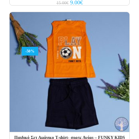
Original
Current
9.00
€
15.00
€
price
price
was:
is:
15.00€.
9.00€.
-50%
Παιδικό Σετ Αμάνικο T-shirt- σορτς Αγόρι – FUNKY KIDS