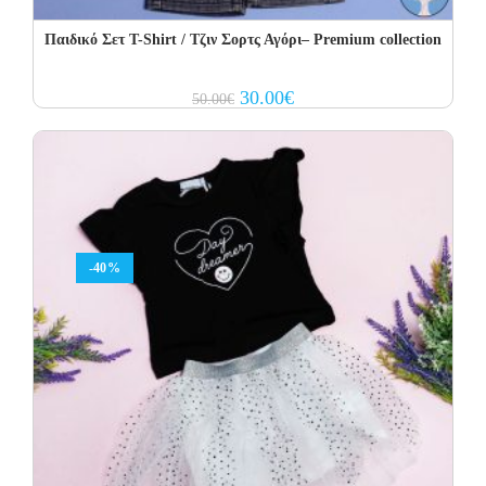
Παιδικό Σετ T-Shirt / Τζιν Σορτς Αγόρι– Premium collection
Original
Current
30.00
€
50.00
€
price
price
was:
is:
50.00€.
30.00€.
-40%