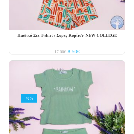
Παιδικό Σετ T-shirt / Σορτς Κορίτσι- NEW COLLEGE
Original
Current
8.50
€
17.00
€
price
price
was:
is:
17.00€.
8.50€.
-40%