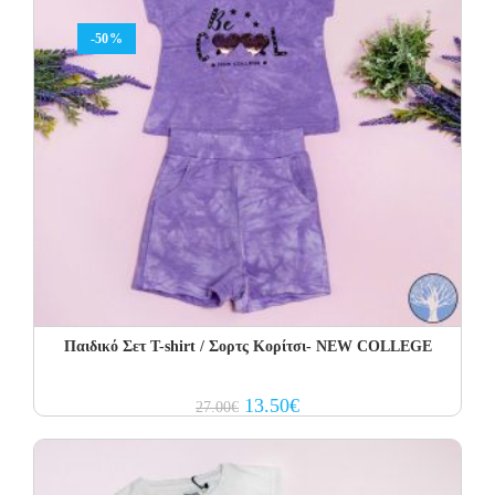
-50%
Παιδικό Σετ T-shirt / Σορτς Κορίτσι- NEW COLLEGE
Original
Current
13.50
€
27.00
€
price
price
was:
is:
27.00€.
13.50€.