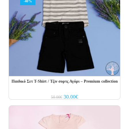
-40%
Παιδικό Σετ T-Shirt / Τζιν σορτς Αγόρι – Premium collection
Original
Current
30.00
€
50.00
€
price
price
was:
is:
50.00€.
30.00€.