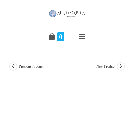
Skip
to
content
0
Previous Product
Next Product