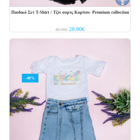
Παιδικό Σετ T-Shirt / Τζιν σορτς Κορίτσι- Premium collection
Original
Current
28.80
€
48.00
€
price
price
was:
is:
48.00€.
28.80€.
-40%