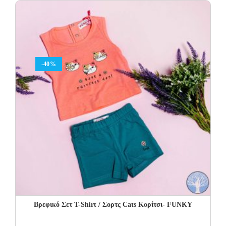
17.00€.
8.50€.
-40%
Βρεφικό Σετ Τ-Shirt / Σορτς Cats Κορίτσι- FUNKY