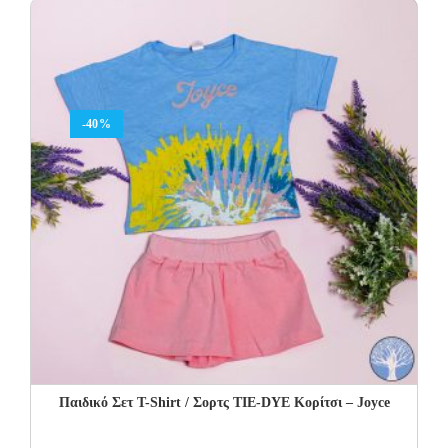
48.00€.
28.80€.
-40%
Παιδικό Σετ Τ-Shirt / Σορτς TIE-DYE Κορίτσι – Joyce