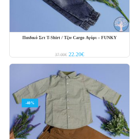
Παιδικό Σετ Τ-Shirt / Τζιν Cargo Αγόρι – FUNKY
Original
Current
22.20
€
37.00
€
price
price
was:
is:
37.00€.
22.20€.
-40%