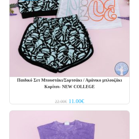
Παιδικό Σετ Μπουστάκι/Σορτσάκι / Αμάνικο μπλουζάκι
Κορίτσι- NEW COLLEGE
Original
Current
11.00
€
22.00
€
price
price
was:
is:
22.00€.
11.00€.