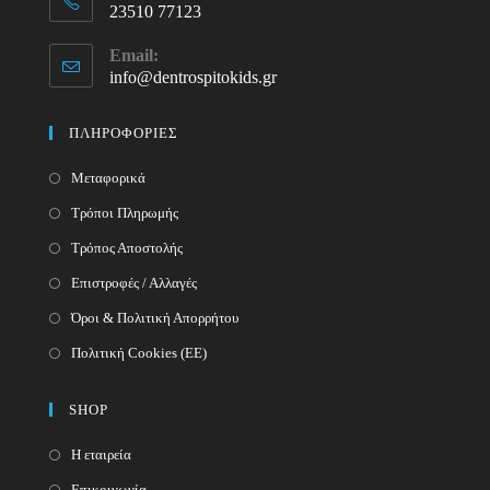
23510 77123
Opens
Email:
in
info@dentrospitokids.gr
Opens
your
in
your
application
ΠΛΗΡΟΦΟΡΙΕΣ
application
Μεταφορικά
Τρόποι Πληρωμής
Τρόπος Αποστολής
Επιστροφές / Αλλαγές
Όροι & Πολιτική Απορρήτου
Πολιτική Cookies (ΕΕ)
SHOP
Η εταιρεία
Επικοινωνία