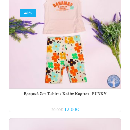
-40%
Βρεφικό Σετ Τ-shirt / Κολάν Κορίτσι– FUNKY
Original
Current
12.00
€
20.00
€
price
price
was:
is:
20.00€.
12.00€.