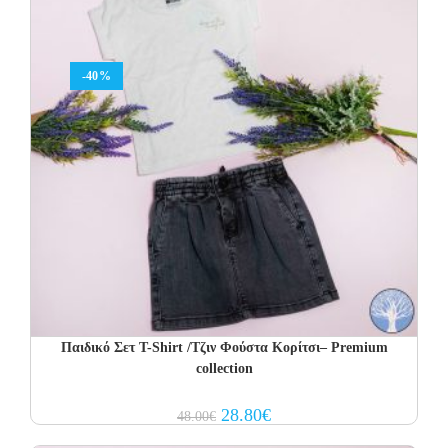
-40%
Παιδικό Σετ T-Shirt /Τζιν Φούστα Κορίτσι– Premium
collection
Original
Current
28.80
€
48.00
€
price
price
was:
is: