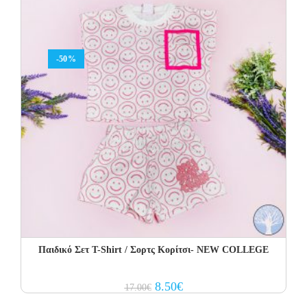
-50%
Παιδικό Σετ Τ-Shirt / Σορτς Κορίτσι- NEW COLLEGE
Original
Current
8.50
€
17.00
€
price
price
was:
is: