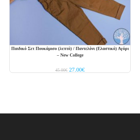
Παιδικό Σετ Πουκάμισο (λεπτό) / Παντελόνι (Ελαστικό) Αγόρι
– New College
Original
Current
27.00
€
45.00
€
price
price
was:
is:
45.00€.
27.00€.