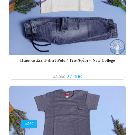
Παιδικό Σετ Τ-shirt Polo / Τζιν Αγόρι – New College
Original
Current
27.00
€
45.00
€
price
price
was:
is:
45.00€.
27.00€.
-40%