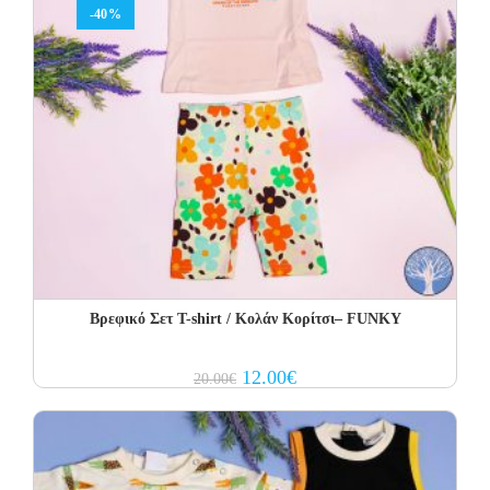
-40%
Βρεφικό Σετ Τ-shirt / Κολάν Κορίτσι– FUNKY
Original
Current
12.00
€
20.00
€
price
price
was:
is:
20.00€.
12.00€.