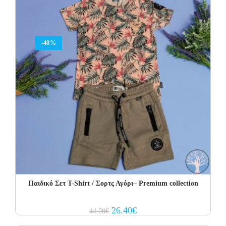
-40%
Παιδικό Σετ T-Shirt / Σορτς Αγόρι– Premium collection
Original
Current
26.40
€
44.00
€
price
price
was:
is: