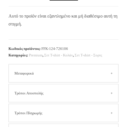
Αυτό το προϊόν είναι εξαντλημένο και μή διαθέσιμο αυτή τη
στιγμή.
Κωδικός προϊόντος:
FFK-124-726106
Κατηγορίες:
Premium
,
Σετ T-shirt - Κολάν
,
Σετ Τ-shirt - Σορτς
Μεταφορικά
Τα έξοδα αποστολής είναι
2.50 € για όλη την Ελλάδα
Τρόποι Αποστολής
(Συμπεριλαμβανομένων των νησιών και των δυσπρόσιτων
περιοχών).
Στις αποστολές με αντικαταβολή η χρέωση είναι επιπλέον
Αποστολή με Courier
Τρόποι Πληρωμής
3,50 €
Οι παραδόσεις των προϊόντων πραγματοποιούνται σε όλη την
Δωρεάν μεταφορικά για παραγγελίες άνω των 40 €.
Ελλάδα μέσω της ΕΛΤΑ Courier. Τα έξοδα αποστολής είναι