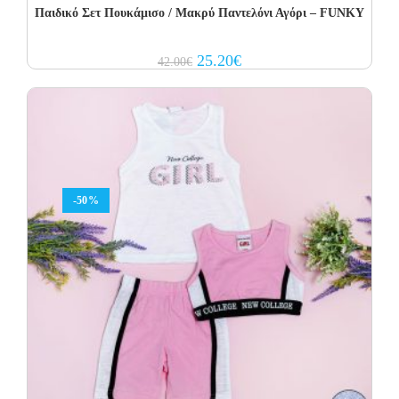
Παιδικό Σετ Πουκάμισο / Μακρύ Παντελόνι Αγόρι – FUNKY
Original
Current
25.20
€
42.00
€
price
price
was:
is:
42.00€.
25.20€.
-50%