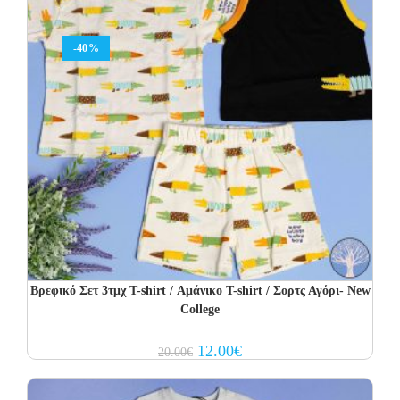
-40%
Βρεφικό Σετ 3τμχ T-shirt / Αμάνικο T-shirt / Σορτς Αγόρι- New
College
Original
Current
12.00
€
20.00
€
price
price
was:
is:
20.00€.
12.00€.