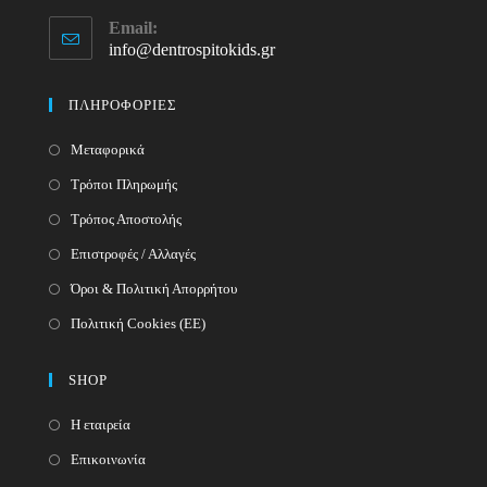
Opens
Email:
in
info@dentrospitokids.gr
Opens
your
in
your
application
ΠΛΗΡΟΦΟΡΙΕΣ
application
Μεταφορικά
Τρόποι Πληρωμής
Τρόπος Αποστολής
Επιστροφές / Αλλαγές
Όροι & Πολιτική Απορρήτου
Πολιτική Cookies (ΕΕ)
SHOP
Η εταιρεία
Επικοινωνία