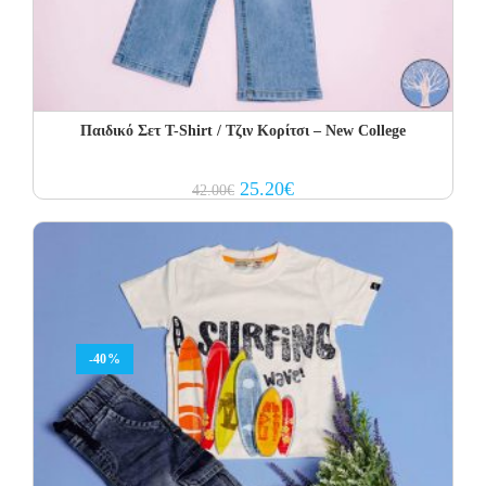
Παιδικό Σετ Τ-Shirt / Τζιν Κορίτσι – New College
Original
Current
25.20
€
42.00
€
price
price
was:
is:
42.00€.
25.20€.
-40%