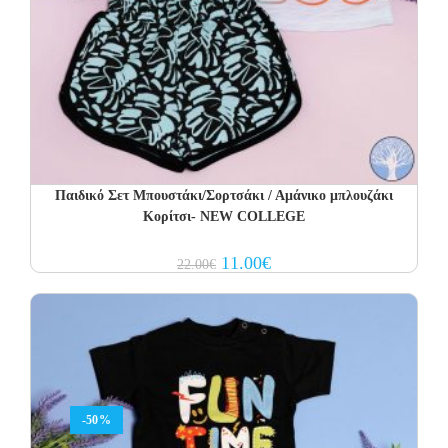
Παιδικό Σετ Μπουστάκι/Σορτσάκι / Αμάνικο μπλουζάκι
Κορίτσι- NEW COLLEGE
Original
Current
11.00
€
22.00
€
price
price
was:
is:
22.00€.
11.00€.
-50%