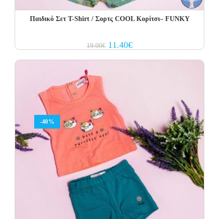
Παιδικό Σετ Τ-Shirt / Σορτς COOL Κορίτσι– FUNKY
Original
Current
11.40
€
19.00
€
price
price
was:
is:
19.00€.
11.40€.
-40%