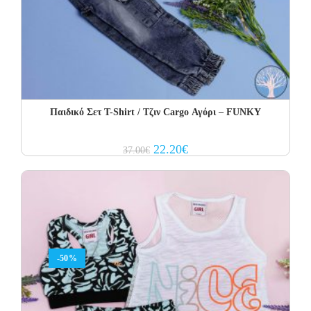
Παιδικό Σετ Τ-Shirt / Τζιν Cargo Αγόρι – FUNKY
Original
Current
22.20
€
37.00
€
price
price
was:
is:
37.00€.
22.20€.
-50%