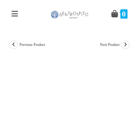
Skip
to
0
content
Previous Product
Next Product