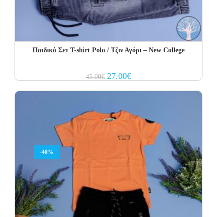
Παιδικό Σετ Τ-shirt Polo / Τζιν Αγόρι – New College
Original
Current
27.00
€
45.00
€
price
price
was:
is:
45.00€.
27.00€.
-40%