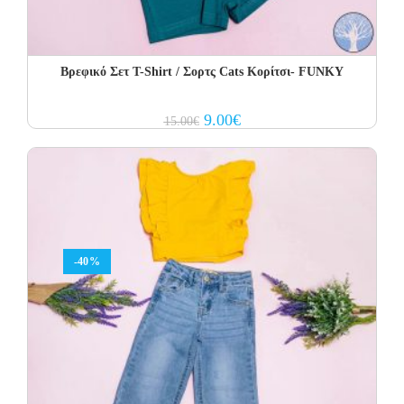
Βρεφικό Σετ Τ-Shirt / Σορτς Cats Κορίτσι- FUNKY
Original
Current
9.00
€
15.00
€
price
price
was:
is:
15.00€.
9.00€.
-40%