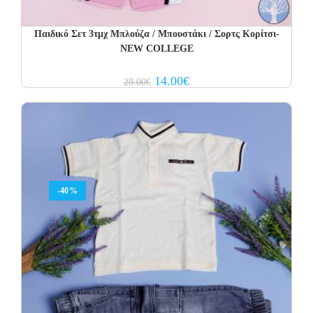
Παιδικό Σετ 3τμχ Μπλούζα / Μπουστάκι / Σορτς Κορίτσι-
NEW COLLEGE
Original
Current
14.00
€
28.00
€
price
price
was:
is:
28.00€.
14.00€.
-40%