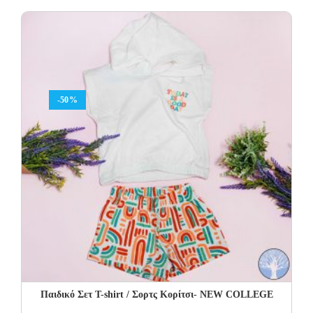
was:
is:
50.00€.
30.00€.
-50%
Παιδικό Σετ T-shirt / Σορτς Κορίτσι- NEW COLLEGE