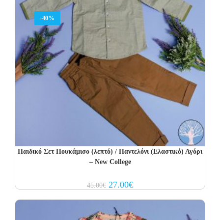
-40%
Παιδικό Σετ Πουκάμισο (λεπτό) / Παντελόνι (Ελαστικό) Αγόρι
– New College
Original
Current
27.00
€
45.00
€
price
price
was:
is:
45.00€.
27.00€.