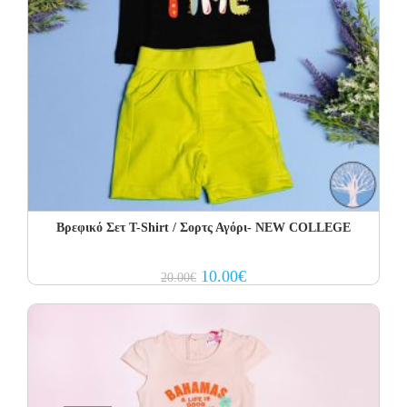
Βρεφικό Σετ Τ-Shirt / Σορτς Αγόρι- NEW COLLEGE
Original
Current
10.00
€
20.00
€
price
price
was:
is:
20.00€.
10.00€.