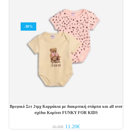
-30%
Βρεφικό Σετ 2τμχ Κορμάκια με διακριτική στάμπα και all over
σχέδιο Κορίτσι FUNKY FOR KIDS
Original
Current
11.20
€
16.00
€
price
price