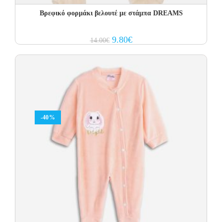
Βρεφικό φορμάκι βελουτέ με στάμπα DREAMS
Original
Current
9.80
€
14.00
€
price
price
was:
is:
14.00€.
9.80€.
-40%