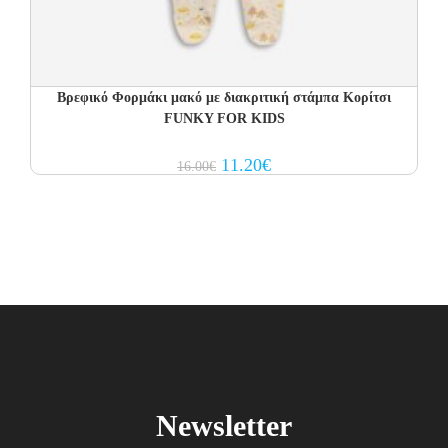
Βρεφικό Φορμάκι μακό με διακριτική στάμπα Κορίτσι
FUNKY FOR KIDS
Original
Current
11.20
€
16.00
€
price
price
was:
is:
16.00€.
11.20€.
Newsletter