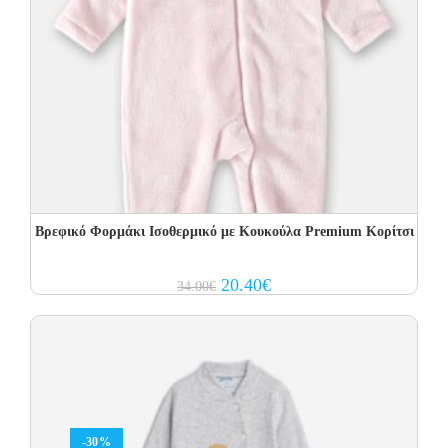
Βρεφικό Φορμάκι Ισοθερμικό με Kουκούλα Premium Κορίτσι
Original
Current
20.40
€
34.00
€
price
price
was:
is:
34.00€.
20.40€.
-30%