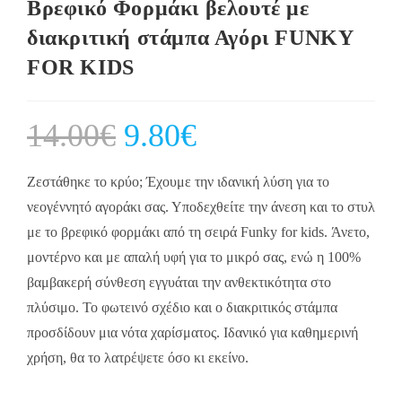
Βρεφικό Φορμάκι βελουτέ με
διακριτική στάμπα Αγόρι FUNKY
FOR KIDS
14.00
€
Original
9.80
€
Current
price
price
was:
is:
14.00€.
9.80€.
Ζεστάθηκε το κρύο; Έχουμε την ιδανική λύση για το
νεογέννητό αγοράκι σας. Υποδεχθείτε την άνεση και το στυλ
με το βρεφικό φορμάκι από τη σειρά Funky for kids. Άνετο,
μοντέρνο και με απαλή υφή για το μικρό σας, ενώ η 100%
βαμβακερή σύνθεση εγγυάται την ανθεκτικότητα στο
πλύσιμο. Το φωτεινό σχέδιο και ο διακριτικός στάμπα
προσδίδουν μια νότα χαρίσματος. Ιδανικό για καθημερινή
χρήση, θα το λατρέψετε όσο κι εκείνο.