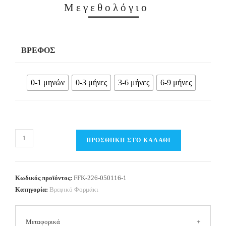
Μεγεθολόγιο
ΒΡΈΦΟΣ
0-1 μηνών
0-3 μήνες
3-6 μήνες
6-9 μήνες
Βρεφικό
ΠΡΟΣΘΉΚΗ ΣΤΟ ΚΑΛΆΘΙ
Φορμάκι
βελουτέ
με
Κωδικός προϊόντος:
FFK-226-050116-1
διακριτική
Κατηγορία:
Βρεφικό Φορμάκι
στάμπα
Αγόρι
Μεταφορικά
FUNKY