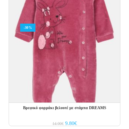
-30%
Βρεφικό φορμάκι βελουτέ με στάμπα DREAMS
Original
Current
9.80
€
14.00
€
price
price