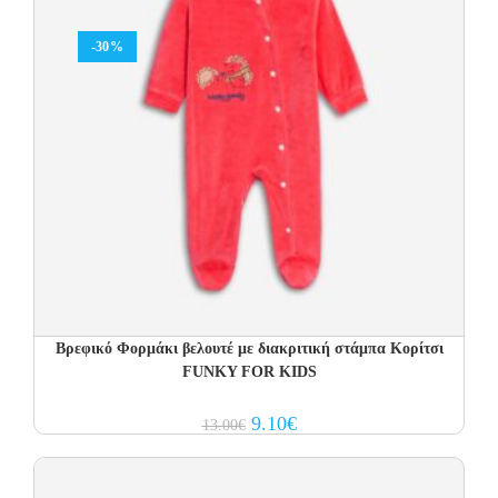
-30%
Βρεφικό Φορμάκι βελουτέ με διακριτική στάμπα Κορίτσι
FUNKY FOR KIDS
Original
Current
9.10
€
13.00
€
price
price
was:
is:
13.00€.
9.10€.