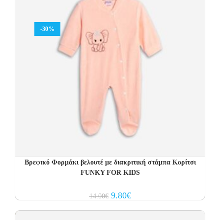
-30%
Βρεφικό Φορμάκι βελουτέ με διακριτική στάμπα Κορίτσι
FUNKY FOR KIDS
Original
Current
9.80
€
14.00
€
price
price
was:
is:
14.00€.
9.80€.