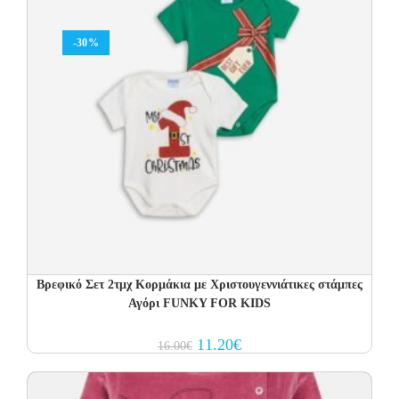
-30%
Βρεφικό Σετ 2τμχ Κορμάκια με Χριστουγεννιάτικες στάμπες
Αγόρι FUNKY FOR KIDS
Original
Current
11.20
€
16.00
€
price
price
was:
is:
16.00€.
11.20€.