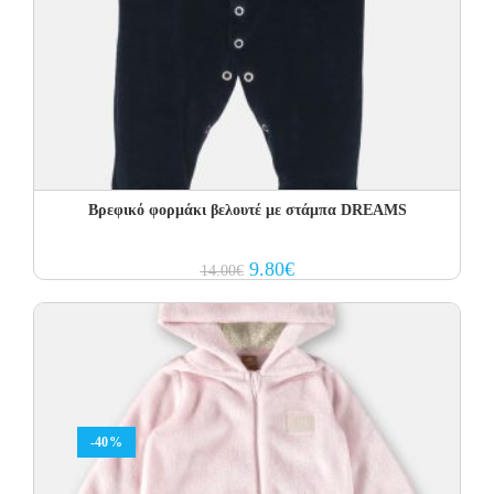
Βρεφικό φορμάκι βελουτέ με στάμπα DREAMS
Original
Current
9.80
€
14.00
€
price
price
was:
is:
14.00€.
9.80€.
-40%