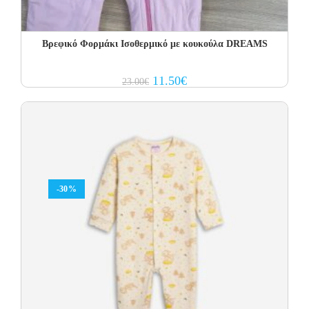
Βρεφικό Φορμάκι Ισοθερμικό με κουκούλα DREAMS
Original
Current
11.50
€
23.00
€
price
price
was:
is:
23.00€.
11.50€.
-30%