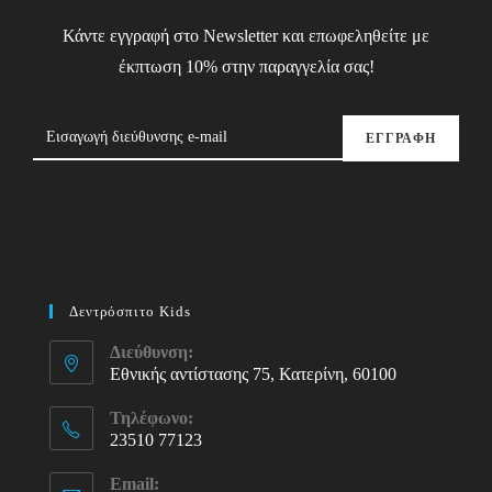
Κάντε εγγραφή στο Newsletter και επωφεληθείτε με
έκπτωση 10% στην παραγγελία σας!
ΕΓΓΡΑΦΗ
Δεντρόσπιτο Kids
Διεύθυνση:
Εθνικής αντίστασης 75, Κατερίνη, 60100
Τηλέφωνο:
23510 77123
Opens
Email:
in