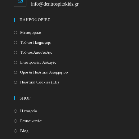
info@dentrospitokids.gr
Opens
your
in
your
application
ΠΛΗΡΟΦΟΡΙΕΣ
application
Μεταφορικά
Τρόποι Πληρωμής
Τρόπος Αποστολής
Επιστροφές / Αλλαγές
Όροι & Πολιτική Απορρήτου
Πολιτική Cookies (ΕΕ)
SHOP
Η εταιρεία
Επικοινωνία
Blog