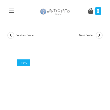
Skip
to
0
content
Previous Product
Next Product
-30%