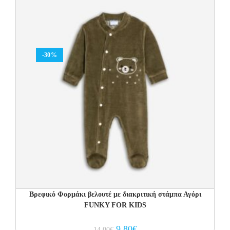
-30%
Βρεφικό Φορμάκι βελουτέ με διακριτική στάμπα Αγόρι
FUNKY FOR KIDS
Original
Current
9.80
€
14.00
€