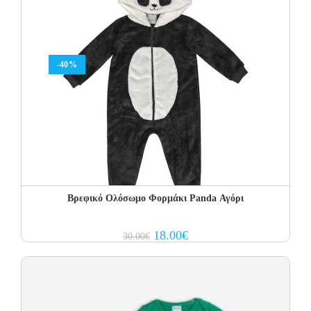
-40%
Βρεφικό Ολόσωμο Φορμάκι Panda Αγόρι
Original
Current
18.00
€
30.00
€
price
price
was:
is:
30.00€.
18.00€.