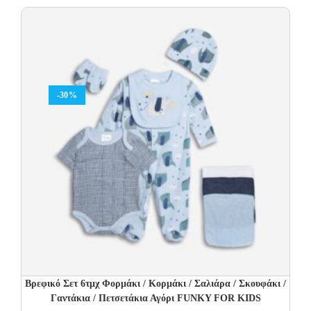
was:
is:
14.00€.
9.80€.
-30%
Βρεφικό Σετ 6τμχ Φορμάκι / Κορμάκι / Σαλιάρα / Σκουφάκι /
Γαντάκια / Πετσετάκια Αγόρι FUNKY FOR KIDS