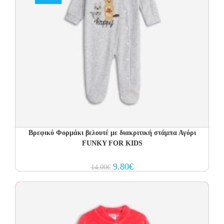
Βρεφικό Φορμάκι βελουτέ με διακριτική στάμπα Αγόρι
FUNKY FOR KIDS
Original
Current
9.80
€
14.00
€
price
price
was:
is:
14.00€.
9.80€.