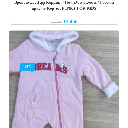
Βρεφικό Σετ 3τμχ Κορμάκι / Παντελόνι βελουτέ / Γουνάκι
αμάνικο Κορίτσι FUNKY FOR KIDS
Original
Current
15.40
€
22.00
€
price
price
was:
is:
22.00€.
15.40€.
-50%