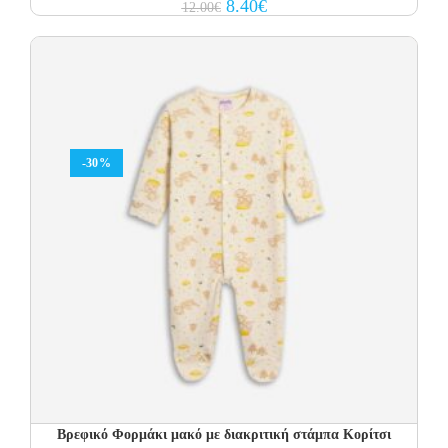
Original
Current
8.40
€
12.00
€
price
price
was:
is:
12.00€.
8.40€.
-30%
Βρεφικό Φορμάκι μακό με διακριτική στάμπα Κορίτσι