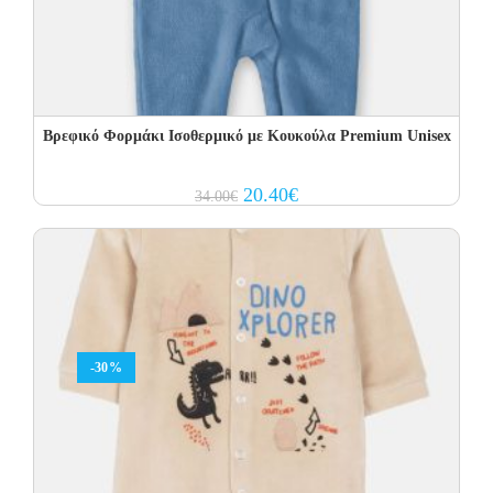
Βρεφικό Φορμάκι Ισοθερμικό με Kουκούλα Premium Unisex
Original
Current
20.40
€
34.00
€
price
price
was:
is:
34.00€.
20.40€.
-30%