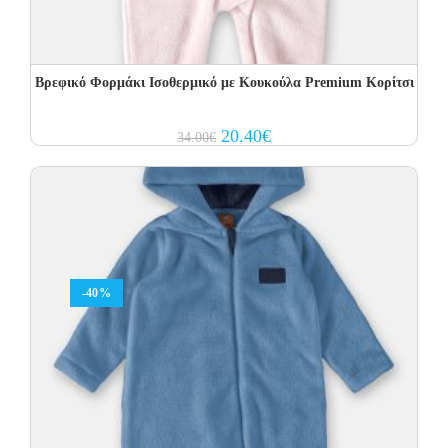
Βρεφικό Φορμάκι Ισοθερμικό με Kουκούλα Premium Κορίτσι
Original
Current
20.40
€
34.00
€
price
price
was:
is:
34.00€.
20.40€.
-40%