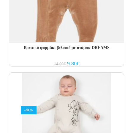
Βρεφικό φορμάκι βελουτέ με στάμπα DREAMS
Original
Current
9.80
€
14.00
€
price
price
was:
is:
14.00€.
9.80€.
-30%