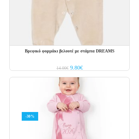
Βρεφικό φορμάκι βελουτέ με στάμπα DREAMS
Original
Current
9.80
€
14.00
€
price
price
was:
is:
14.00€.
9.80€.
-30%