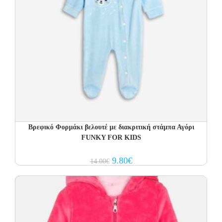
Βρεφικό Φορμάκι βελουτέ με διακριτική στάμπα Αγόρι
FUNKY FOR KIDS
Original
Current
9.80
€
14.00
€
price
price
was:
is:
14.00€.
9.80€.