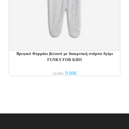
Βρεφικό Φορμάκι βελουτέ με διακριτική στάμπα Αγόρι
FUNKY FOR KIDS
Original
Current
9.80
€
14.00
€
price
price
was:
is:
14.00€.
9.80€.