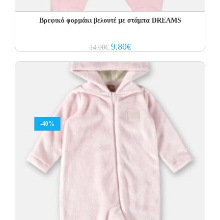
Βρεφικό φορμάκι βελουτέ με στάμπα DREAMS
Original
Current
9.80
€
14.00
€
price
price
was:
is:
14.00€.
9.80€.
-40%