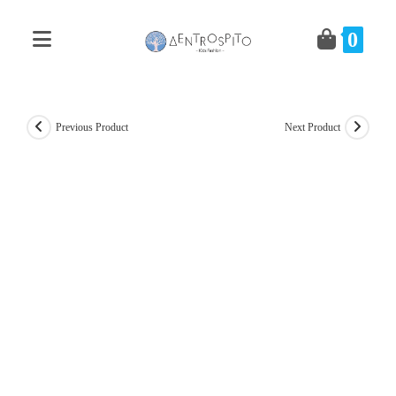
Skip
to
0
content
Previous Product
Next Product