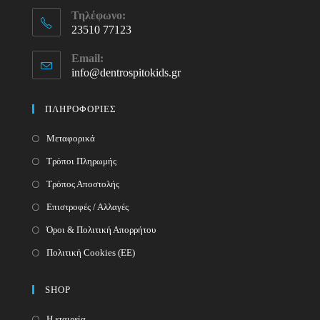
Τηλέφωνο:
23510 77123
Opens
Email:
in
info@dentrospitokids.gr
Opens
your
in
your
application
ΠΛΗΡΟΦΟΡΙΕΣ
application
Μεταφορικά
Τρόποι Πληρωμής
Τρόπος Αποστολής
Επιστροφές / Αλλαγές
Όροι & Πολιτική Απορρήτου
Πολιτική Cookies (ΕΕ)
SHOP
Η εταιρεία