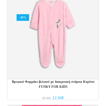
-30%
Βρεφικό Φορμάκι βελουτέ με διακριτική στάμπα Κορίτσι
FUNKY FOR KIDS
Original
Current
12.60
€
18.00
€
price
price
was:
is: