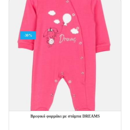
18.00€.
12.60€.
-30%
Βρεφικό φορμάκι με στάμπα DREAMS