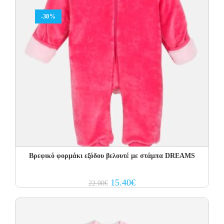
-30%
Βρεφικό φορμάκι εξόδου βελουτέ με στάμπα DREAMS
Original
Current
15.40
€
22.00
€
price
price
was:
is:
22.00€.
15.40€.