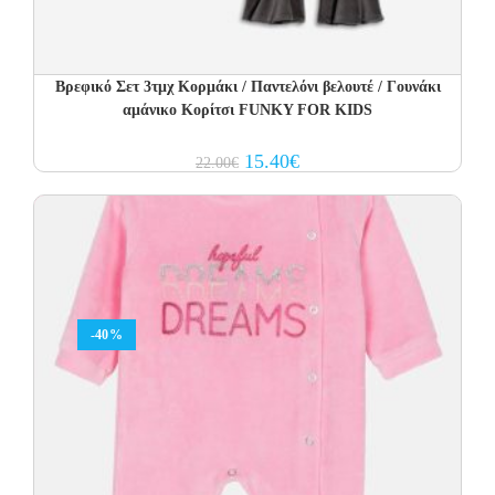
Βρεφικό Σετ 3τμχ Κορμάκι / Παντελόνι βελουτέ / Γουνάκι
αμάνικο Κορίτσι FUNKY FOR KIDS
Original
Current
15.40
€
22.00
€
price
price
was:
is:
22.00€.
15.40€.
-40%