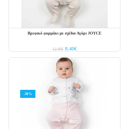
Βρεφικό φορμάκι με σχέδιο Αγόρι JOYCE
Original
Current
8.40
€
12.00
€
price
price
was:
is:
12.00€.
8.40€.
-30%