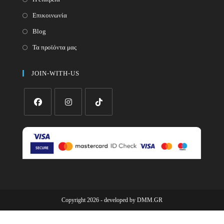
Επικοινωνία
Blog
Τα προϊόντα μας
JOIN-WITH-US
Opens
Opens
Opens
in
in
in
a
a
a
new
new
new
tab
tab
tab
Copyright 2026 - developed by
DMM.GR