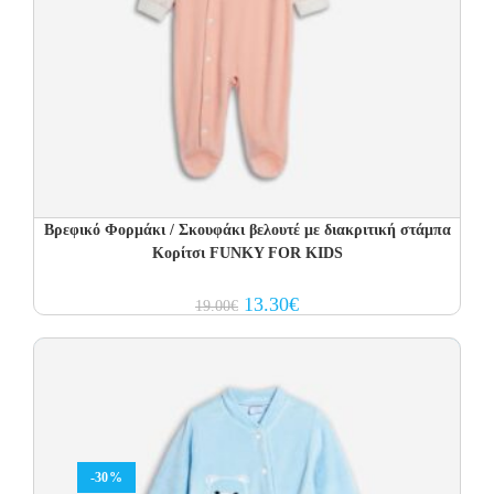
Βρεφικό Φορμάκι / Σκουφάκι βελουτέ με διακριτική στάμπα
Κορίτσι FUNKY FOR KIDS
Original
Current
13.30
€
19.00
€
price
price
was:
is:
19.00€.
13.30€.
-30%