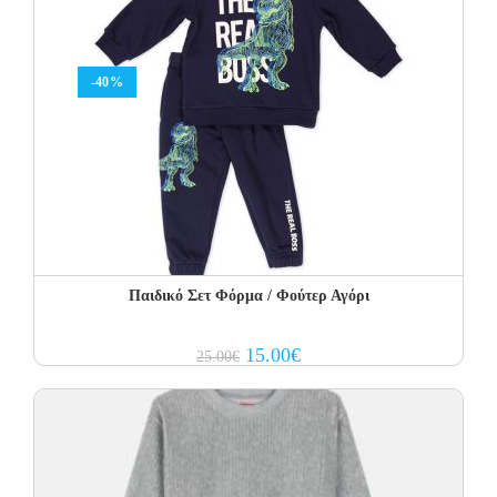
-40%
Παιδικό Σετ Φόρμα / Φούτερ Αγόρι
Original
Current
15.00
€
25.00
€
price
price
was:
is:
25.00€.
15.00€.