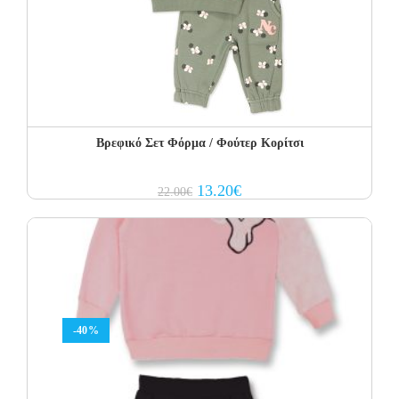
Βρεφικό Σετ Φόρμα / Φούτερ Κορίτσι
Original
Current
13.20
€
22.00
€
price
price
was:
is:
22.00€.
13.20€.
-40%