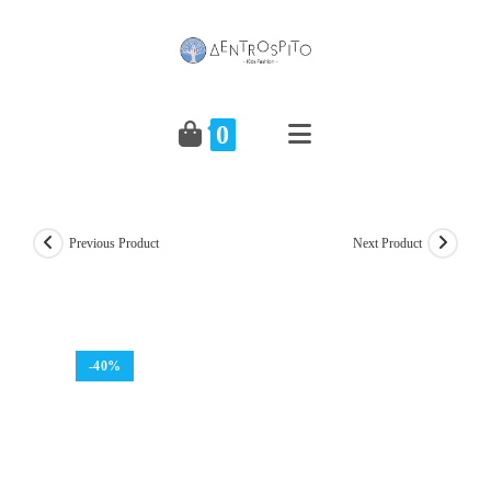
Skip
to
content
0
Previous Product
Next Product
-40%