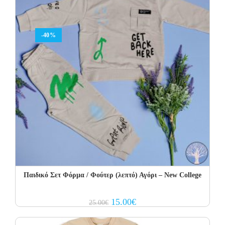
-40%
Παιδικό Σετ Φόρμα / Φούτερ (λεπτό) Αγόρι – New College
Original
Current
15.00
€
25.00
€
price
price
was:
is:
25.00€.
15.00€.