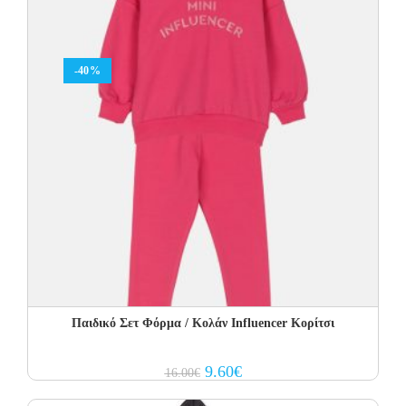
-40%
Παιδικό Σετ Φόρμα / Κολάν Influencer Κορίτσι
Original
Current
9.60
€
16.00
€
price
price
was:
is: