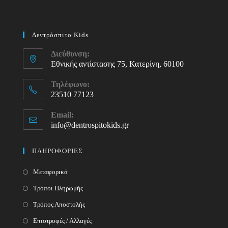
Δεντρόσπιτο Kids
Διεύθυνση:
Εθνικής αντίστασης 75, Κατερίνη, 60100
Τηλέφωνο:
23510 77123
Opens
Email:
in
info@dentrospitokids.gr
Opens
your
in
your
application
ΠΛΗΡΟΦΟΡΙΕΣ
application
Μεταφορικά
Τρόποι Πληρωμής
Τρόπος Αποστολής
Επιστροφές / Αλλαγές