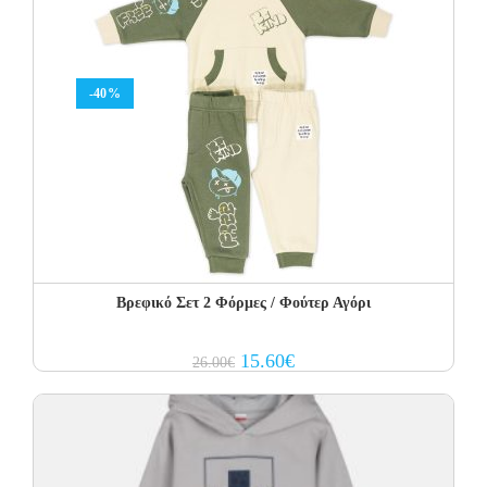
-40%
Βρεφικό Σετ 2 Φόρμες / Φούτερ Αγόρι
Original
Current
15.60
€
26.00
€
price
price
was:
is:
26.00€.
15.60€.