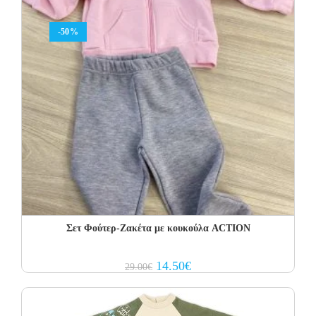
-50%
Σετ Φoύτερ-Ζακέτα με κουκούλα ACTION
Original
Current
14.50
€
29.00
€
price
price
was:
is:
29.00€.
14.50€.