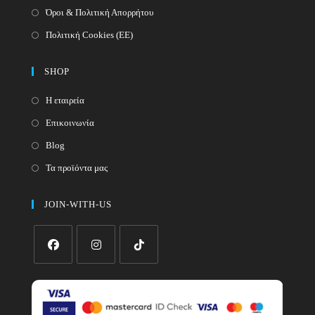
Όροι & Πολιτική Απορρήτου
Πολιτική Cookies (ΕΕ)
SHOP
Η εταιρεία
Επικοινωνία
Blog
Τα προϊόντα μας
JOIN-WITH-US
Opens
Opens
Opens
in
in
in
a
a
a