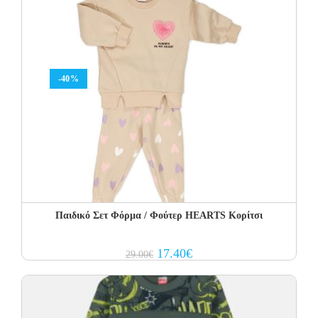
-40%
Παιδικό Σετ Φόρμα / Φούτερ HEARTS Κορίτσι
Original
Current
17.40
€
29.00
€
price
price
was:
is:
29.00€.
17.40€.