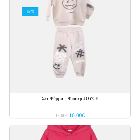
-33%
Σετ Φόρμα – Φούτερ JOYCE
Original
Current
10.00
€
15.00
€
price
price
was:
is:
15.00€.
10.00€.