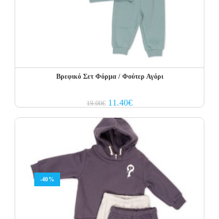
Βρεφικό Σετ Φόρμα / Φούτερ Αγόρι
Original
Current
11.40
€
19.00
€
price
price
was:
is:
19.00€.
11.40€.
-40%