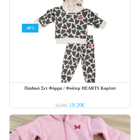
-40%
Παιδικό Σετ Φόρμα / Φούτερ HEARTS Κορίτσι
Original
Current
19.20
€
32.00
€
price
price
was:
is:
32.00€.
19.20€.