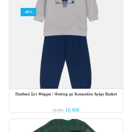
-40%
Παιδικό Σετ Φόρμα / Φούτερ με Κουκούλα Αγόρι Basket
Original
Current
10.80
€
18.00
€
price
price
was:
is:
18.00€.
10.80€.