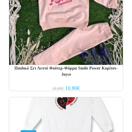
Παιδικό Σετ Λεπτό Φούτερ-Φόρμα Smile Power Κορίτσι–
Joyce
Original
Current
10.80
€
18.00
€
price
price
was:
is:
18.00€.
10.80€.