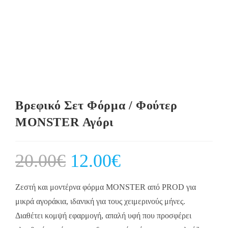
Βρεφικό Σετ Φόρμα / Φούτερ
MONSTER Αγόρι
20.00
€
Original
12.00
€
Current
price
price
was:
is:
20.00€.
12.00€.
Ζεστή και μοντέρνα φόρμα MONSTER από PROD για
μικρά αγοράκια, ιδανική για τους χειμερινούς μήνες.
Διαθέτει κομψή εφαρμογή, απαλή υφή που προσφέρει