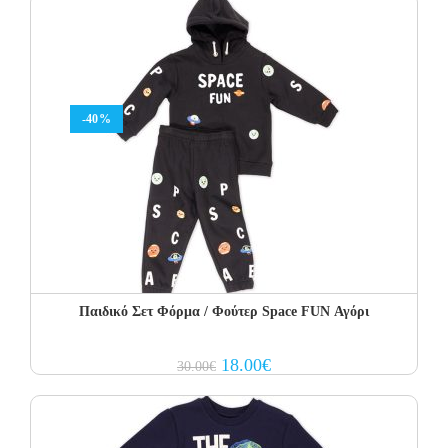
16.00€.
9.60€.
-40%
Παιδικό Σετ Φόρμα / Φούτερ Space FUN Αγόρι
Original
Current
18.00
€
30.00
€
price
price
was:
is:
30.00€.
18.00€.