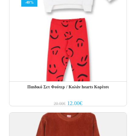
-40%
Παιδικό Σετ Φούτερ / Κολάν hearts Κορίτσι
Original
Current
12.00
€
20.00
€
price
price
was:
is:
20.00€.
12.00€.