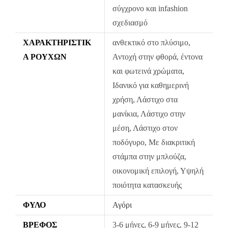
courier με επιπλέον χρέωση.
σύγχρονο και infashion
Τα προϊόντα πρέπει να είναι άθικτα, αφόρετα, να μην έχουν πλυθεί
σχεδιασμό
και να έχουν το καρτελάκι της αγοράς τους.
ΧΑΡΑΚΤΗΡΙΣΤΙΚ
ανθεκτικό στο πλύσιμο,
Οι αλλαγές πραγματοποιούνται με τη διαδικασία της παραλαβής
Ά ΡΟΎΧΩΝ
Αντοχή στην φθορά, έντονα
κατά την παράδοση.
και φωτεινά χρώματα,
Ιδανικό για καθημερινή
Η πρώτη αλλαγή κοστίζει 5€ για Ελλάδα όλη την Ελλάδα. Οι
επόμενες αλλαγές είναι +8.50€
χρήση, Λάστιχο στα
Όλα τα προϊόντα περνούν από μία λεπτομερή και προσεκτική
μανίκια, Λάστιχο στην
διαδικασία ελέγχου πριν από την αποστολή τους.
μέση, Λάστιχο στον
ποδόγυρο, Με διακριτική
Σε περίπτωση που κάποιο προϊόν έχει παραδοθεί σε κάποιον
πελάτη μας και είναι ελαττωματικό χωρίς να γίνει αντιληπτό από
στάμπα στην μπλούζα,
εμάς, δεσμευόμαστε με άμεση αντικατάστασή του προϊόντος,
οικονομική επιλογή, Υψηλή
χωρίς καμία οικονομική επιβάρυνση του πελάτη.
ποιότητα κατασκευής
ΦΎΛΟ
Αγόρι
ΒΡΈΦΟΣ
3-6 μήνες, 6-9 μήνες, 9-12