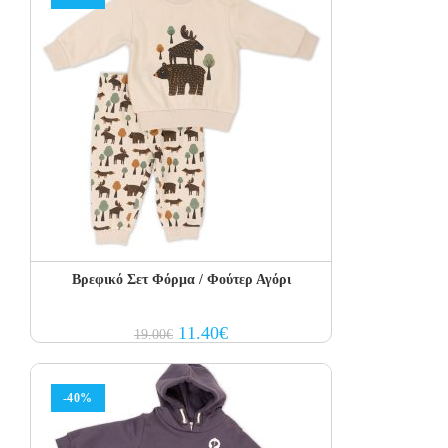
Βρεφικό Σετ Φόρμα / Φούτερ Αγόρι
Original
Current
11.40
€
19.00
€
price
price
was:
is:
19.00€.
11.40€.
-40%