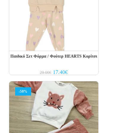
Παιδικό Σετ Φόρμα / Φούτερ HEARTS Κορίτσι
Original
Current
17.40
€
29.00
€
price
price
was:
is:
29.00€.
17.40€.
-50%