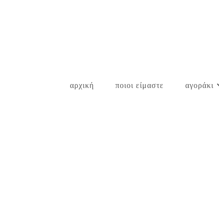
Skip
to
content
αρχική
ποιοι είμαστε
αγοράκι