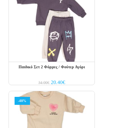
Παιδικό Σετ 2 Φόρμες / Φούτερ Αγόρι
Original
Current
20.40
€
34.00
€
price
price
was:
is:
34.00€.
20.40€.
-40%