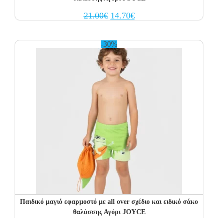
Original
Current
21.00
€
14.70
€
price
price
was:
is:
21.00€.
14.70€.
-30%
Παιδικό μαγιό εφαρμοστό με all over σχέδιο και ειδικό σάκο
θαλάσσης Αγόρι JOYCE