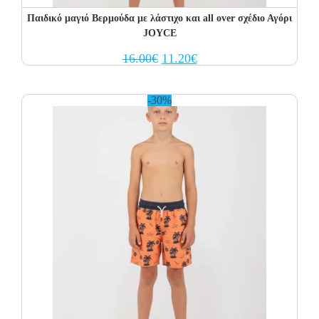
Παιδικό μαγιό Βερμούδα με λάστιχο και all over σχέδιο Αγόρι
JOYCE
Original
Current
16.00
€
11.20
€
price
price
was:
is:
16.00€.
11.20€.
-30%