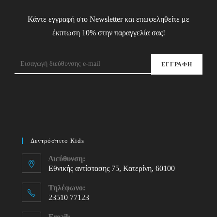
Κάντε εγγραφή στο Newsletter και επωφεληθείτε με
έκπτωση 10% στην παραγγελία σας!
ΕΓΓΡΑΦΗ
Δεντρόσπιτο Kids
Διεύθυνση:
Εθνικής αντίστασης 75, Κατερίνη, 60100
Τηλέφωνο:
23510 77123
Opens
Email: