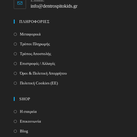
in
info@dentrospitokids.gr
Opens
your
in
your
application
ΠΛΗΡΟΦΟΡΙΕΣ
application
Μεταφορικά
Τρόποι Πληρωμής
Τρόπος Αποστολής
Επιστροφές / Αλλαγές
Όροι & Πολιτική Απορρήτου
Πολιτική Cookies (ΕΕ)
SHOP
Η εταιρεία
Επικοινωνία
Blog