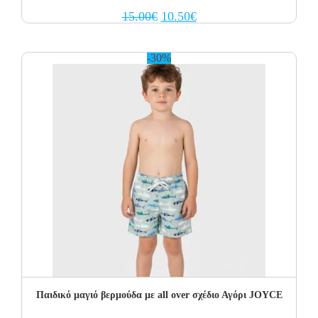
Original
Current
15.00
€
10.50
€
price
price
was:
is:
15.00€.
10.50€.
-30%
Παιδικό μαγιό βερμούδα με all over σχέδιο Αγόρι JOYCE