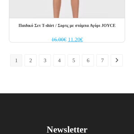
Παιδικό Σετ T-shirt / Σορτς με στάμπα Αγόρι JOYCE
Original
Current
16.00
€
11.20
€
price
price
was:
is:
16.00€.
11.20€.
1
2
3
4
5
6
7
Newsletter