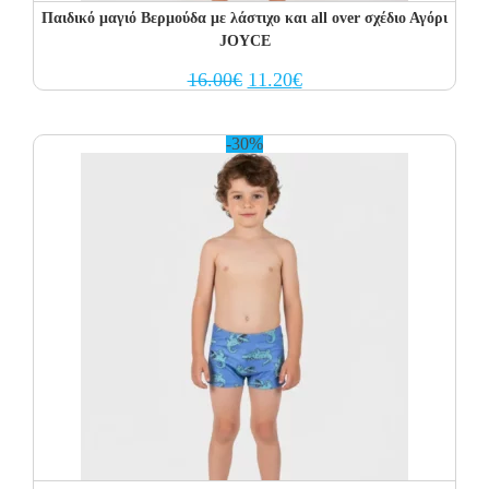
Παιδικό μαγιό Βερμούδα με λάστιχο και all over σχέδιο Αγόρι
JOYCE
Original
Current
16.00
€
11.20
€
price
price
was:
is:
16.00€.
11.20€.
-30%