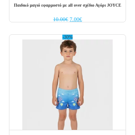
Παιδικό μαγιό εφαρμοστό με all over σχέδιο Αγόρι JOYCE
Original
Current
10.00
€
7.00
€
price
price
was:
is:
10.00€.
7.00€.
-30%