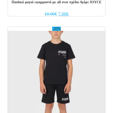
Παιδικό μαγιό εφαρμοστό με all over σχέδιο Αγόρι JOYCE
Original
Current
10.00
€
7.00
€
price
price
was:
is:
10.00€.
7.00€.
-30%