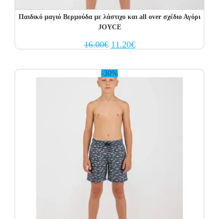
Παιδικό μαγιό Βερμούδα με λάστιχο και all over σχέδιο Αγόρι
JOYCE
Original
Current
16.00
€
11.20
€
price
price
was:
is:
16.00€.
11.20€.
-30%