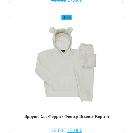
price
price
was:
is:
46.00€.
27.60€.
-40%
Βρεφικό Σετ Φόρμα / Φούτερ Βελουτέ Κορίτσι
Original
Current
20.00
€
12.00
€