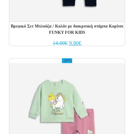
Βρεφικό Σετ Μπλούζα / Κολάν με διακριτική στάμπα Κορίτσι
FUNKY FOR KIDS
Original
Current
14.00
€
9.80
€
price
price
was:
is:
14.00€.
9.80€.
-30%