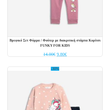
Βρεφικό Σετ Φόρμα / Φούτερ με διακριτική στάμπα Κορίτσι
FUNKY FOR KIDS
Original
Current
14.00
€
9.80
€
price
price
was:
is:
14.00€.
9.80€.
-30%