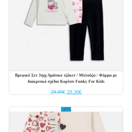
Βρεφικό Σετ 3τμχ Αμάνικο τζάκετ / Μπλούζα / Φόρμα με
διακριτικό σχέδιο Κορίτσι Funky For Kids
Original
Current
29.00
€
20.30
€
price
price
was:
is:
29.00€.
20.30€.
-30%