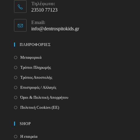
Τηλέφωνο:
23510 77123
Opens
Email:
in
info@dentrospitokids.gr
Opens
your
in
your
application
ΠΛΗΡΟΦΟΡΙΕΣ
application
Μεταφορικά
Τρόποι Πληρωμής
Τρόπος Αποστολής
Επιστροφές / Αλλαγές
Όροι & Πολιτική Απορρήτου
Πολιτική Cookies (ΕΕ)
SHOP
Η εταιρεία