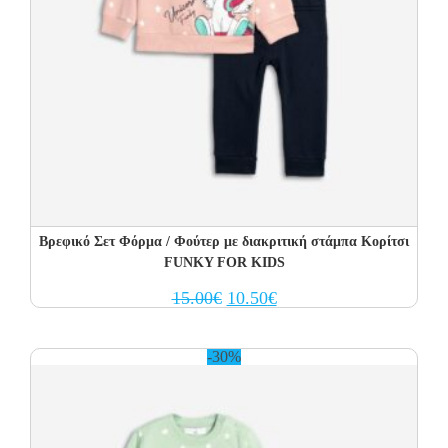
Βρεφικό Σετ Φόρμα / Φούτερ με διακριτική στάμπα Κορίτσι
FUNKY FOR KIDS
Original
Current
15.00
€
10.50
€
price
price
was:
is:
15.00€.
10.50€.
-30%