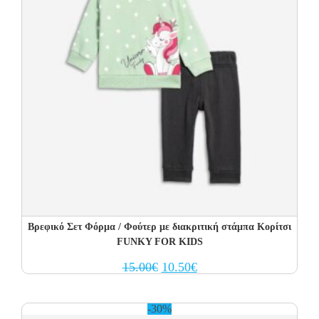
Βρεφικό Σετ Φόρμα / Φούτερ με διακριτική στάμπα Κορίτσι
FUNKY FOR KIDS
Original
Current
15.00
€
10.50
€
price
price
was:
is:
15.00€.
10.50€.
-30%