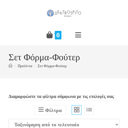
Skip
to
content
0
Σετ Φόρμα-Φούτερ
>
Προϊόντα
>
Σετ Φόρμα-Φούτερ
Διαμορφώστε τα φίλτρα σύμφωνα με τις επιλογές σας
Φίλτρα