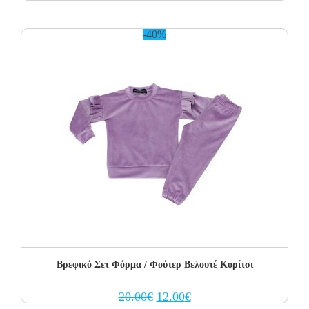
price
price
was:
is:
20.00€.
12.00€.
-40%
Βρεφικό Σετ Φόρμα / Φούτερ Βελουτέ Κορίτσι
Original
Current
20.00
€
12.00
€
price
price