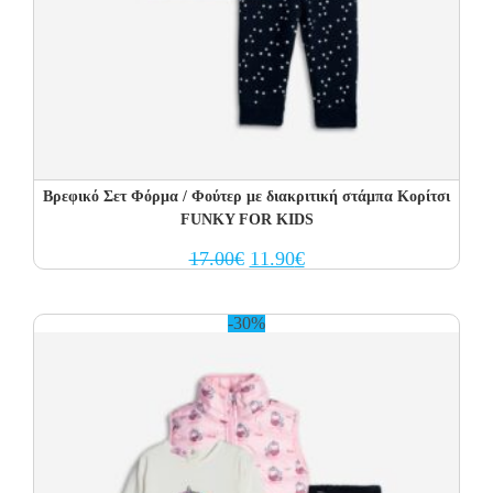
Βρεφικό Σετ Φόρμα / Φούτερ με διακριτική στάμπα Κορίτσι
FUNKY FOR KIDS
Original
Current
17.00
€
11.90
€
price
price
was:
is:
17.00€.
11.90€.
-30%