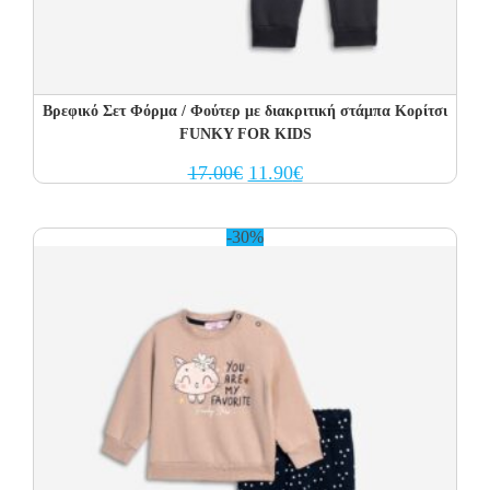
Βρεφικό Σετ Φόρμα / Φούτερ με διακριτική στάμπα Κορίτσι
FUNKY FOR KIDS
Original
Current
17.00
€
11.90
€
price
price
was:
is:
17.00€.
11.90€.
-30%