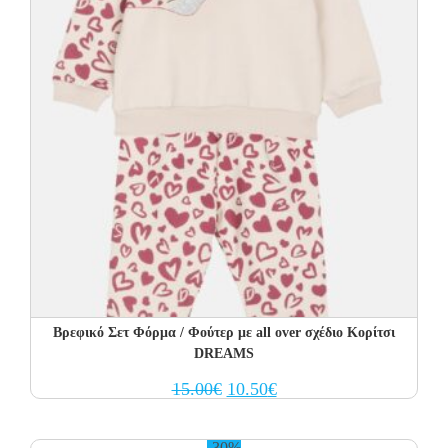
Βρεφικό Σετ Φόρμα / Φούτερ με all over σχέδιο Κορίτσι
DREAMS
Original
Current
15.00
€
10.50
€
price
price
was:
is:
15.00€.
10.50€.
-30%