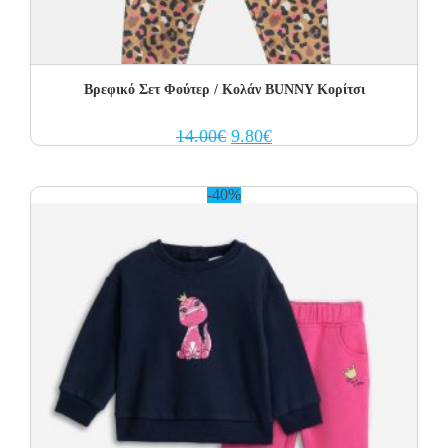
Βρεφικό Σετ Φούτερ / Κολάν BUNNY Κορίτσι
Original
Current
14.00
€
9.80
€
price
price
was:
is:
14.00€.
9.80€.
-40%