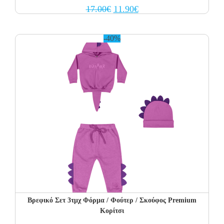
Original
Current
17.00
€
11.90
€
price
price
was:
is:
17.00€.
11.90€.
-40%
Βρεφικό Σετ 3τμχ Φόρμα / Φούτερ / Σκούφος Premium
Κορίτσι