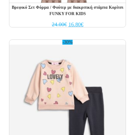
Βρεφικό Σετ Φόρμα / Φούτερ με διακριτική στάμπα Κορίτσι
FUNKY FOR KIDS
Original
Current
24.00
€
16.80
€
price
price
was:
is:
24.00€.
16.80€.
-30%