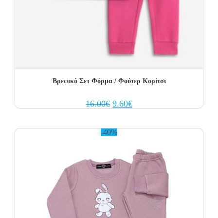
Βρεφικό Σετ Φόρμα / Φούτερ Κορίτσι
Original
Current
16.00
€
9.60
€
price
price
was:
is:
16.00€.
9.60€.
-40%