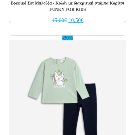
Βρεφικό Σετ Μπλούζα / Κολάν με διακριτική στάμπα Κορίτσι
FUNKY FOR KIDS
Original
Current
15.00
€
10.50
€
price
price
was:
is:
15.00€.
10.50€.
-30%