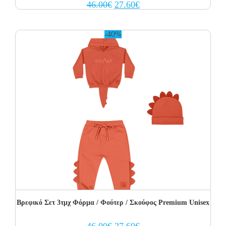
Original
Current
46.00
€
27.60
€
price
price
was:
is:
46.00€.
27.60€.
-40%
Βρεφικό Σετ 3τμχ Φόρμα / Φούτερ / Σκούφος Premium Unisex
Original
Current
46.00
€
27.60
€