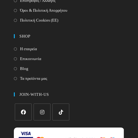
Επιστροφές / Αλλαγές
Όροι & Πολιτική Απορρήτου
Πολιτική Cookies (ΕΕ)
SHOP
Η εταιρεία
Επικοινωνία
Blog
Τα προϊόντα μας
JOIN-WITH-US
Opens
Opens
Opens
in
in
in