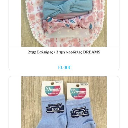
2τμχ Σαλιάρες / 3 τμχ κορδέλες DREAMS
10.00
€