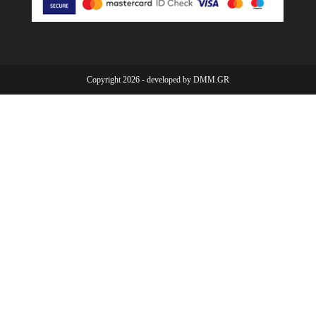
a
a
a
new
new
new
tab
tab
tab
Copyright 2026 - developed by
DMM.GR