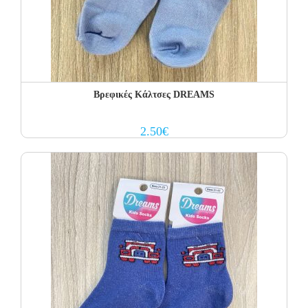
Βρεφικές Κάλτσες DREAMS
2.50
€