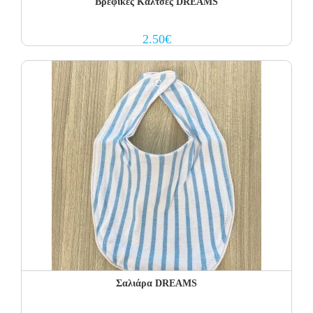
Βρεφικές Κάλτσες DREAMS
2.50
€
Σαλιάρα DREAMS