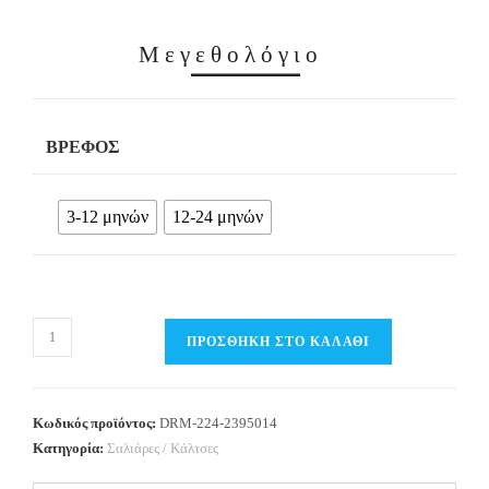
Μεγεθολόγιο
ΒΡΈΦΟΣ
3-12 μηνών
12-24 μηνών
Βρεφικές
ΠΡΟΣΘΉΚΗ ΣΤΟ ΚΑΛΆΘΙ
Κάλτσες
DREAMS
ποσότητα
Κωδικός προϊόντος:
DRM-224-2395014
Κατηγορία:
Σαλιάρες / Κάλτσες