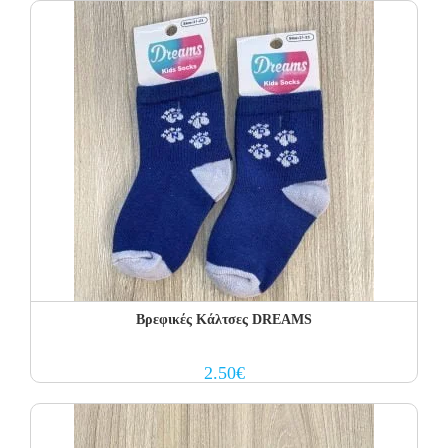
Η πρώτη αλλαγή κοστίζει 5€ για Ελλάδα όλη την Ελλάδα. Οι
επόμενες αλλαγές είναι +8.50€
Όλα τα προϊόντα περνούν από μία λεπτομερή και προσεκτική
διαδικασία ελέγχου πριν από την αποστολή τους.
Σε περίπτωση που κάποιο προϊόν έχει παραδοθεί σε κάποιον
πελάτη μας και είναι ελαττωματικό χωρίς να γίνει αντιληπτό από
εμάς, δεσμευόμαστε με άμεση αντικατάστασή του προϊόντος,
χωρίς καμία οικονομική επιβάρυνση του πελάτη.
Βρεφικές Κάλτσες DREAMS
2.50
€