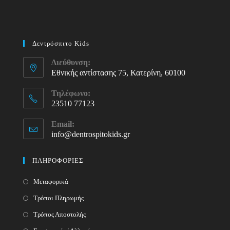
Δεντρόσπιτο Kids
Διεύθυνση:
Εθνικής αντίστασης 75, Κατερίνη, 60100
Τηλέφωνο:
23510 77123
Opens
Email:
in
info@dentrospitokids.gr
Opens
your
in
your
application
ΠΛΗΡΟΦΟΡΙΕΣ
application
Μεταφορικά
Τρόποι Πληρωμής
Τρόπος Αποστολής