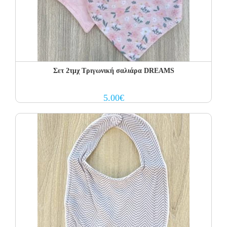
Σετ 2τμχ Τριγωνική σαλιάρα DREAMS
5.00
€