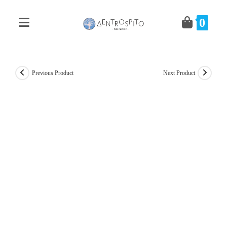
Skip
to
0
content
Previous Product
Next Product