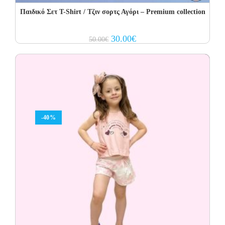
Παιδικό Σετ T-Shirt / Τζιν σορτς Αγόρι – Premium collection
Original
Current
30.00
€
50.00
€
price
price
was:
is:
50.00€.
30.00€.
-40%