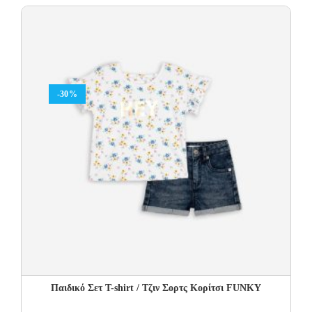
was:
is:
50.00€.
30.00€.
-30%
Παιδικό Σετ T-shirt / Τζιν Σορτς Κορίτσι FUNKY