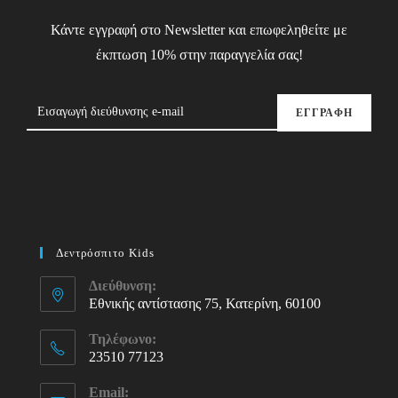
Κάντε εγγραφή στο Newsletter και επωφεληθείτε με
έκπτωση 10% στην παραγγελία σας!
ΕΓΓΡΑΦΗ
Δεντρόσπιτο Kids
Διεύθυνση:
Εθνικής αντίστασης 75, Κατερίνη, 60100
Τηλέφωνο:
23510 77123
Opens
Email:
in