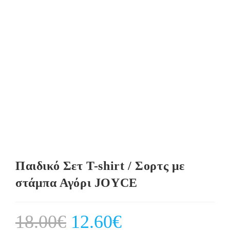
Παιδικό Σετ T-shirt / Σορτς με
στάμπα Αγόρι JOYCE
18.00
€
Original
12.60
€
Current
price
price
was:
is: