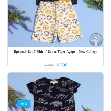
Βρεφικό Σετ Τ-Shirt / Σορτς Tiger Αγόρι – New College
Original
Current
10.80
€
18.00
€
price
price
was:
is:
18.00€.
10.80€.
-64%