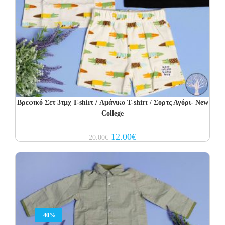
Βρεφικό Σετ 3τμχ T-shirt / Αμάνικο T-shirt / Σορτς Αγόρι- New
College
Original
Current
12.00
€
20.00
€
price
price
was:
is:
20.00€.
12.00€.
-40%