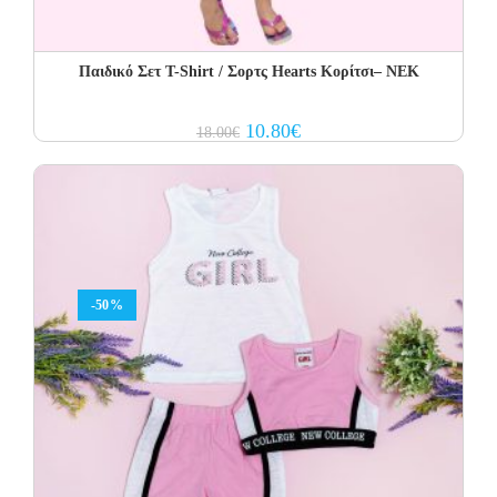
Παιδικό Σετ T-Shirt / Σορτς Hearts Κορίτσι– NEK
Original
Current
10.80
€
18.00
€
price
price
was:
is:
18.00€.
10.80€.
-50%