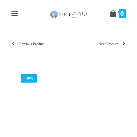
Skip
to
0
content
Previous Product
Next Product
-30%