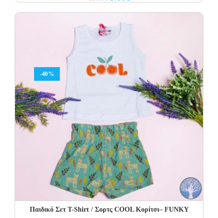
price
price
was:
is:
15.00€.
9.00€.
-40%
Παιδικό Σετ Τ-Shirt / Σορτς COOL Κορίτσι– FUNKY