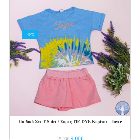
-40%
Παιδικό Σετ Τ-Shirt / Σορτς TIE-DYE Κορίτσι – Joyce
Original
Current
9.00
€
15.00
€