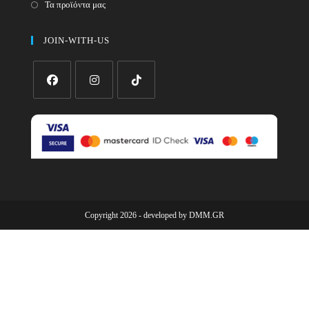
Τα προϊόντα μας
JOIN-WITH-US
Opens
Opens
Opens
in
in
in
a
a
a
new
new
new
tab
tab
tab
Copyright 2026 - developed by
DMM.GR