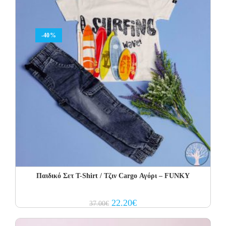
-40%
Παιδικό Σετ Τ-Shirt / Τζιν Cargo Αγόρι – FUNKY
Original
Current
22.20
€
37.00
€
price
price
was:
is:
37.00€.
22.20€.