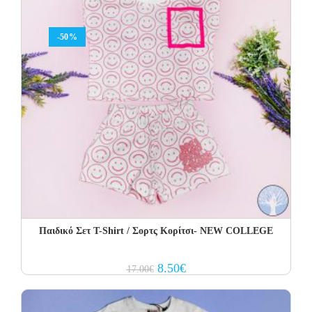
-50%
Παιδικό Σετ Τ-Shirt / Σορτς Κορίτσι- NEW COLLEGE
Original
Current
8.50
€
17.00
€
price
price
was:
is:
17.00€.
8.50€.