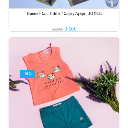
Παιδικό Σετ Τ-shirt / Σορτς Αγόρι– JOYCE
Original
Current
9.60
€
16.00
€
price
price
was:
is:
16.00€.
9.60€.
-40%