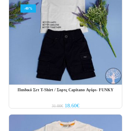
-40%
Παιδικό Σετ Τ-Shirt / Σορτς Capitano Αγόρι- FUNKY
Original
Current
18.60
€
31.00
€
price
price
was:
is:
31.00€.
18.60€.