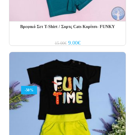
Βρεφικό Σετ Τ-Shirt / Σορτς Cats Κορίτσι- FUNKY
Original
Current
9.00
€
15.00
€
price
price
was:
is:
15.00€.
9.00€.
-50%