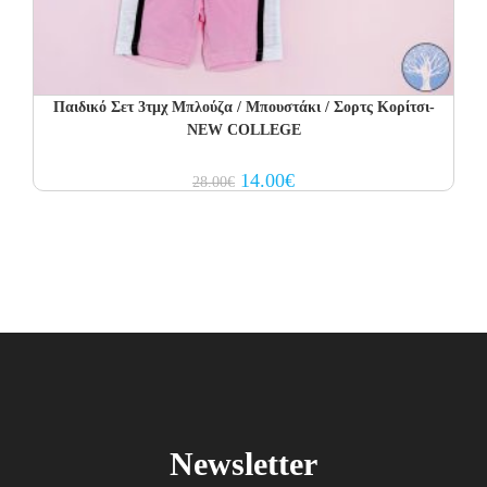
Παιδικό Σετ 3τμχ Μπλούζα / Μπουστάκι / Σορτς Κορίτσι-
NEW COLLEGE
Original
Current
14.00
€
28.00
€
price
price
was:
is:
28.00€.
14.00€.
Newsletter