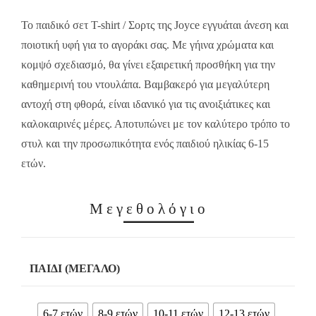
18.00€.
12.60€.
Το παιδικό σετ T-shirt / Σορτς της Joyce εγγυάται άνεση και
ποιοτική υφή για το αγοράκι σας. Με γήινα χρώματα και
κομψό σχεδιασμό, θα γίνει εξαιρετική προσθήκη για την
καθημερινή του ντουλάπα. Βαμβακερό για μεγαλύτερη
αντοχή στη φθορά, είναι ιδανικό για τις ανοιξιάτικες και
καλοκαιρινές μέρες. Αποτυπώνει με τον καλύτερο τρόπο το
στυλ και την προσωπικότητα ενός παιδιού ηλικίας 6-15
ετών.
Μεγεθολόγιο
ΠΑΙΔΊ (ΜΕΓΆΛΟ)
6-7 ετών
8-9 ετών
10-11 ετών
12-13 ετών