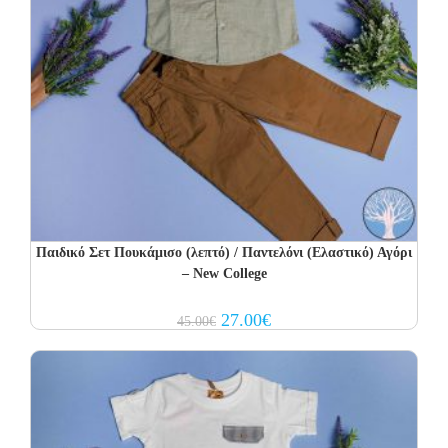
Παιδικό Σετ Πουκάμισο (λεπτό) / Παντελόνι (Ελαστικό) Αγόρι
– New College
Original
Current
27.00
€
45.00
€
price
price
was:
is:
45.00€.
27.00€.