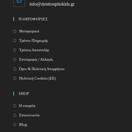
info@dentrospitokids.gr
Opens
your
in
your
application
ΠΛΗΡΟΦΟΡΙΕΣ
application
Μεταφορικά
Τρόποι Πληρωμής
Τρόπος Αποστολής
Επιστροφές / Αλλαγές
Όροι & Πολιτική Απορρήτου
Πολιτική Cookies (ΕΕ)
SHOP
Η εταιρεία
Επικοινωνία
Blog