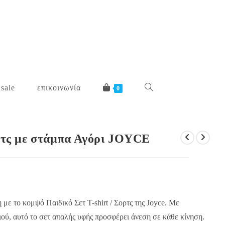
 sale
επικοινωνία
toggle
0
website
ορτς με στάμπα Αγόρι JOYCE
search
με το κομψό Παιδικό Σετ T-shirt / Σορτς της Joyce. Με
ιού, αυτό το σετ απαλής υφής προσφέρει άνεση σε κάθε κίνηση.