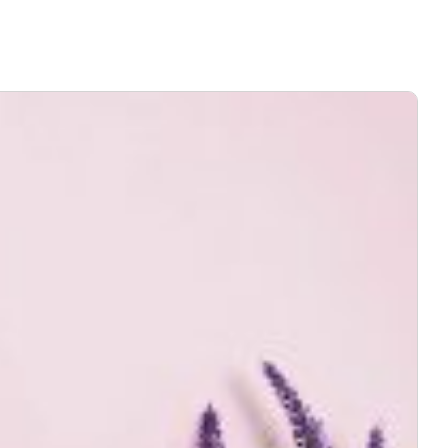
ή του προϊόντος, χωρίς καμία οικονομική επιβάρυνση του πελάτη.