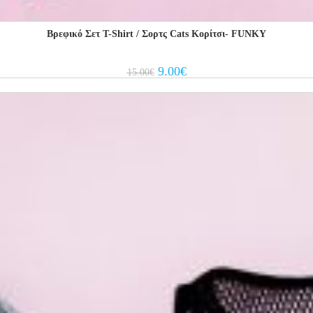
Βρεφικό Σετ Τ-Shirt / Σορτς Cats Κορίτσι- FUNKY
Original
Current
9.00
€
15.00
€
price
price
was:
is:
15.00€.
9.00€.