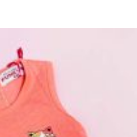
από εμάς, δεσμευόμαστε με άμεση αντικατάστασ