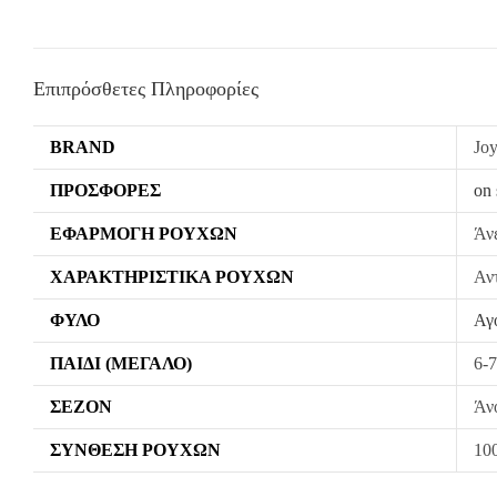
Επιπρόσθετες Πληροφορίες
BRAND
Jo
ΠΡΟΣΦΟΡΈΣ
on 
ΕΦΑΡΜΟΓΉ ΡΟΎΧΩΝ
Άν
ΧΑΡΑΚΤΗΡΙΣΤΙΚΆ ΡΟΎΧΩΝ
Αντ
ΦΎΛΟ
Αγ
ΠΑΙΔΊ (ΜΕΓΆΛΟ)
6-7
ΣΕΖΌΝ
Άν
ΣΎΝΘΕΣΗ ΡΟΎΧΩΝ
10