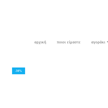
Skip
to
content
αρχική
ποιοι είμαστε
αγοράκι
-30%