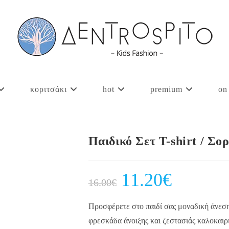
κοριτσάκι
hot
premium
on
Παιδικό Σετ T-shirt / Σ
Original
11.20
€
Current
16.00
€
price
price
was:
is:
16.00€.
11.20€.
Προσφέρετε στο παιδί σας μοναδική άνεση 
φρεσκάδα άνοιξης και ζεστασιάς καλοκαιρ