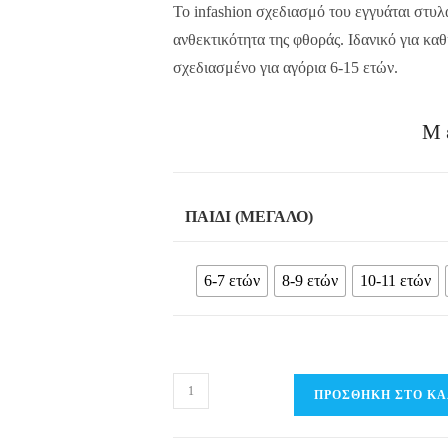
Το infashion σχεδιασμό του εγγυάται στυλ
ανθεκτικότητα της φθοράς. Ιδανικό για κα
σχεδιασμένο για αγόρια 6-15 ετών.
Μ
ΠΑΙΔΊ (ΜΕΓΆΛΟ)
6-7 ετών
8-9 ετών
10-11 ετών
Παιδικό
ΠΡΟΣΘΉΚΗ ΣΤΟ ΚΑ
Σετ
T-