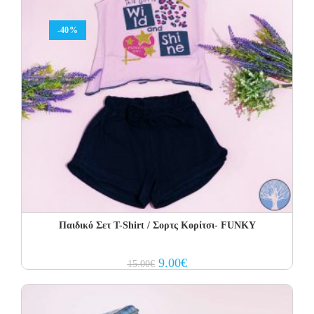
-40%
Παιδικό Σετ T-Shirt / Σορτς Κορίτσι- FUNKY
Original
Current
9.00
€
15.00
€
price
price
was:
is:
15.00€.
9.00€.