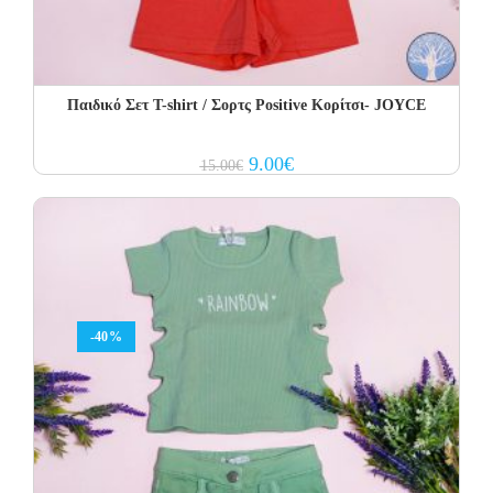
Παιδικό Σετ Τ-shirt / Σορτς Positive Κορίτσι- JOYCE
Original
Current
9.00
€
15.00
€
price
price
was:
is:
15.00€.
9.00€.
-40%