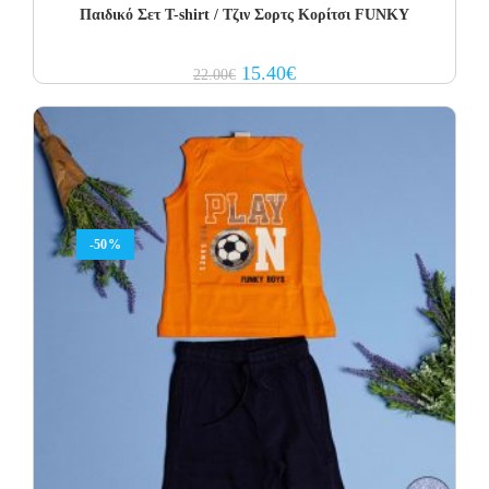
Παιδικό Σετ T-shirt / Τζιν Σορτς Κορίτσι FUNKY
Original
Current
15.40
€
22.00
€
price
price
was:
is:
22.00€.
15.40€.
-50%