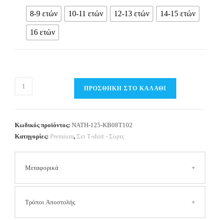
8-9 ετών
10-11 ετών
12-13 ετών
14-15 ετών
16 ετών
Παιδικό
ΠΡΟΣΘΉΚΗ ΣΤΟ ΚΑΛΆΘΙ
Σετ
T-
shirt
Κωδικός προϊόντος:
NATH-125-KB08T102
/
Κατηγορίες:
Premium
,
Σετ Τ-shirt - Σορτς
Σορτς
με
Μεταφορικά
στάμπα
ξεπλυμένο
Αγόρι
Τα έξοδα αποστολής είναι
2.50 € για όλη την Ελλάδα
Τρόποι Αποστολής
NATH
(Συμπεριλαμβανομένων των νησιών και των δυσπρόσιτων
by