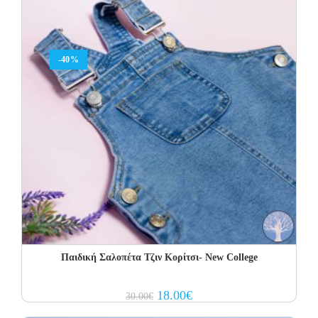
-40%
Παιδική Σαλοπέτα Τζιν Κορίτσι- New College
Original
Current
18.00
€
30.00
€
price
price
was:
is: