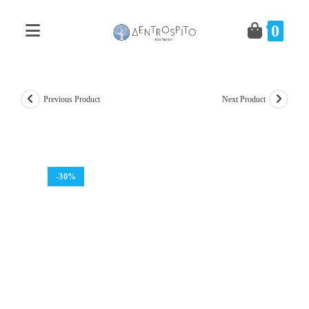
Skip
to
0
content
Previous Product
Next Product
-30%