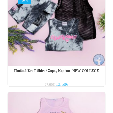
-50%
Παιδικό Σετ Τ-Shirt / Σορτς Κορίτσι- NEW COLLEGE
Original
Current
13.50
€
27.00
€
price
price
was:
is:
27.00€.
13.50€.