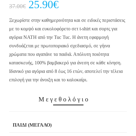
Original
25.90
€
Current
37.00
€
price
price
was:
is:
37.00€.
25.90€.
Ξεχωρίστε στην καθημερινότητα και σε ειδικές περιστάσεις
με το κομψό και ευκολοφόρετο σετ t-shirt και σορτς για
αγόρια NATH από την Tuc Tuc. Η άνετη εφαρμογή
συνδυάζεται με πρωτοποριακό σχεδιασμό, σε γήινα
χρώματα που αγαπάνε τα παιδιά. Απόλυτη ποιότητα
κατασκευής, 100% βαμβακερό για άνεση σε κάθε κίνηση.
Ιδανικό για αγόρια από 8 έως 16 ετών, αποτελεί την τέλεια
επιλογή για την άνοιξη και το καλοκαίρι.
Μεγεθολόγιο
ΠΑΙΔΊ (ΜΕΓΆΛΟ)