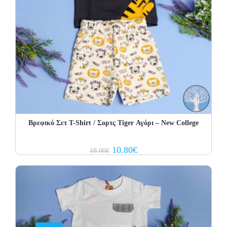
Βρεφικό Σετ Τ-Shirt / Σορτς Tiger Αγόρι – New College
Original
Current
10.80
€
18.00
€
price
price
was:
is:
18.00€.
10.80€.