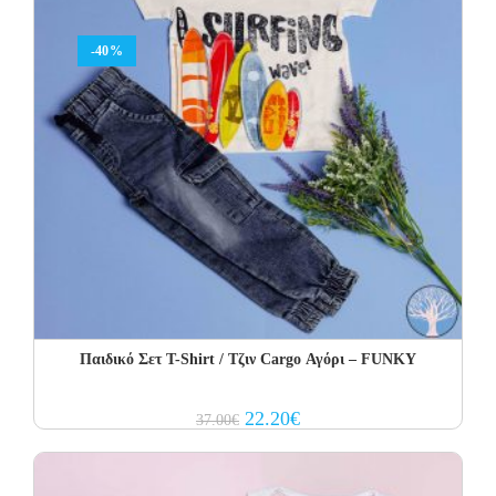
-40%
Παιδικό Σετ Τ-Shirt / Τζιν Cargo Αγόρι – FUNKY
Original
Current
22.20
€
37.00
€
price
price
was:
is:
37.00€.
22.20€.