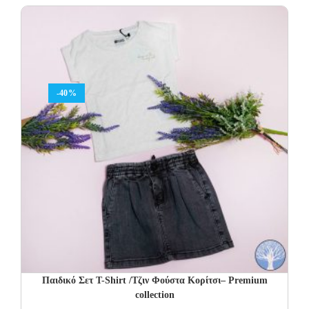
was:
is:
22.00€.
11.00€.
-40%
Παιδικό Σετ T-Shirt /Τζιν Φούστα Κορίτσι– Premium
collection