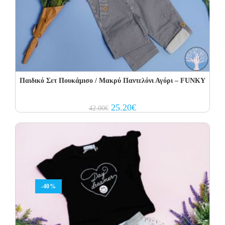
Παιδικό Σετ Πουκάμισο / Μακρύ Παντελόνι Αγόρι – FUNKY
Original
Current
25.20
€
42.00
€
price
price
was:
is:
42.00€.
25.20€.
-40%