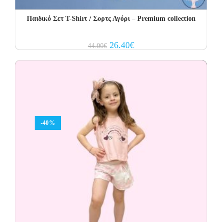
Παιδικό Σετ T-Shirt / Σορτς Αγόρι – Premium collection
Original
Current
26.40
€
44.00
€
price
price
was:
is:
44.00€.
26.40€.
-40%