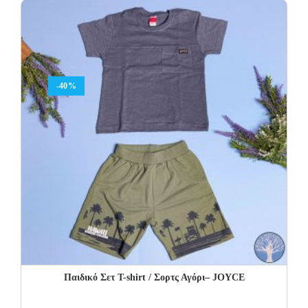
30.00€.
18.00€.
-40%
Παιδικό Σετ Τ-shirt / Σορτς Αγόρι– JOYCE