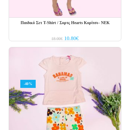
Παιδικό Σετ T-Shirt / Σορτς Hearts Κορίτσι– NEK
Original
Current
10.80
€
18.00
€
price
price
was:
is:
18.00€.
10.80€.
-40%