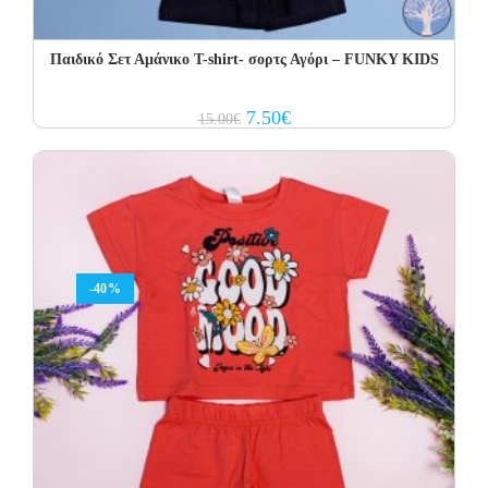
Παιδικό Σετ Αμάνικο T-shirt- σορτς Αγόρι – FUNKY KIDS
Original
Current
7.50
€
15.00
€
price
price
was:
is:
15.00€.
7.50€.
-40%