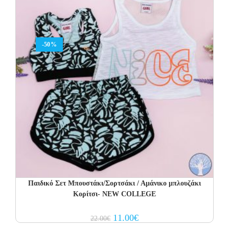
-50%
Παιδικό Σετ Μπουστάκι/Σορτσάκι / Αμάνικο μπλουζάκι
Κορίτσι- NEW COLLEGE
Original
Current
11.00
€
22.00
€
price
price