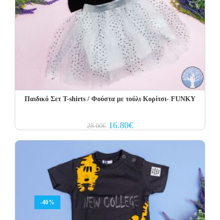
Παιδικό Σετ Τ-shirts / Φούστα με τούλι Κορίτσι- FUNKY
Original
Current
16.80
€
28.00
€
price
price
was:
is:
28.00€.
16.80€.
-40%