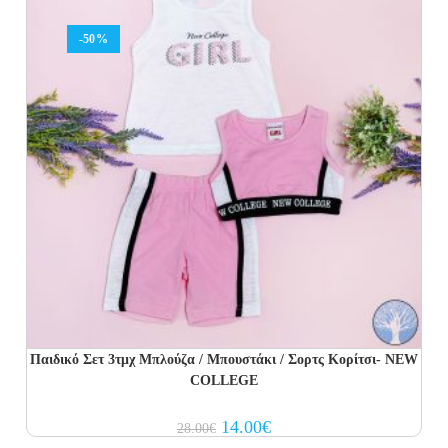
-50%
Παιδικό Σετ 3τμχ Μπλούζα / Μπουστάκι / Σορτς Κορίτσι- NEW
COLLEGE
Original
Current
14.00
€
28.00
€
price
price