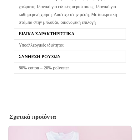
χρώματα, Ιδανικό για ειδικές περιστάσεις, Ιδανικό για
Σε περίπτωση που κάποιο προϊόν έχει παραδοθεί σε κάποιον
καθημερινή χρήση, Λάστιχο στην μέση, Με διακριτική
πελάτη μας και είναι ελαττωματικό χωρίς να γίνει αντιληπτό από
στάμπα στην μπλούζα, οικονομική επιλογή
εμάς, δεσμευόμαστε με άμεση αντικατάστασή του προϊόντος,
χωρίς καμία οικονομική επιβάρυνση του πελάτη.
ΕΙΔΙΚΆ ΧΑΡΑΚΤΗΡΙΣΤΙΚΆ
Υποαλλεργικές ιδιότητες
ΣΎΝΘΕΣΗ ΡΟΎΧΩΝ
80% cotton – 20% polyester
Σχετικά προϊόντα