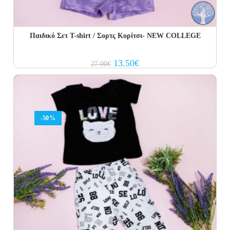
Παιδικό Σετ T-shirt / Σορτς Κορίτσι- NEW COLLEGE
Original
Current
13.50
€
27.00
€
price
price
was:
is:
27.00€.
13.50€.
-50%