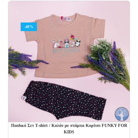
was:
is:
28.00€.
14.00€.
-40%
Παιδικό Σετ T-shirt / Κολάν με στάμπα Κορίτσι FUNKY FOR
KIDS