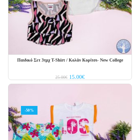
Παιδικό Σετ 3τμχ Τ-Shirt / Κολάν Κορίτσι- Νew College
Original
Current
15.00
€
25.00
€
price
price
was:
is:
25.00€.
15.00€.
-50%