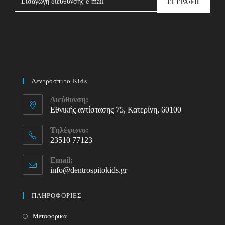
ΕΓΓΡΑΦΗ
Δεντρόσπιτο Kids
Διεύθυνση:
Εθνικής αντίστασης 75, Κατερίνη, 60100
Τηλέφωνο:
23510 77123
Opens
Email:
in
info@dentrospitokids.gr
Opens
your
in
your
application
ΠΛΗΡΟΦΟΡΙΕΣ
application
Μεταφορικά