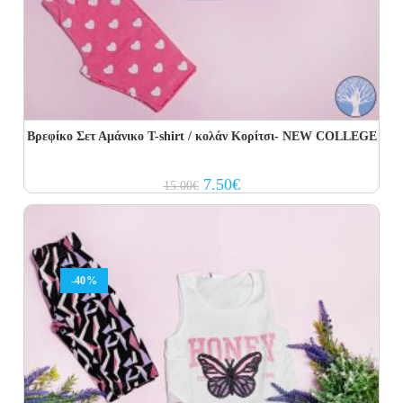
Βρεφίκο Σετ Αμάνικο T-shirt / κολάν Κορίτσι- NEW COLLEGE
Original
Current
7.50
€
15.00
€
price
price
was:
is:
15.00€.
7.50€.
-40%