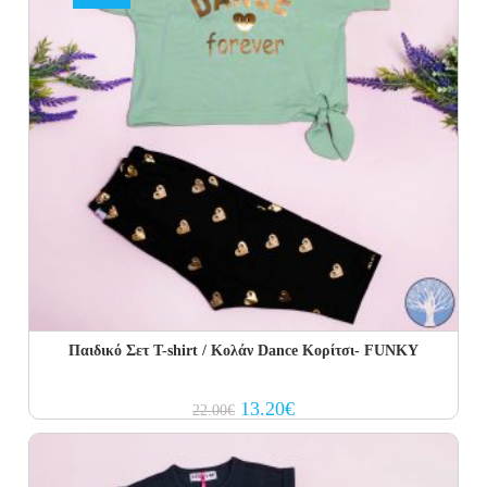
Παιδικό Σετ Τ-shirt / Κολάν Dance Κορίτσι- FUNKY
Original
Current
13.20
€
22.00
€
price
price
was:
is:
22.00€.
13.20€.