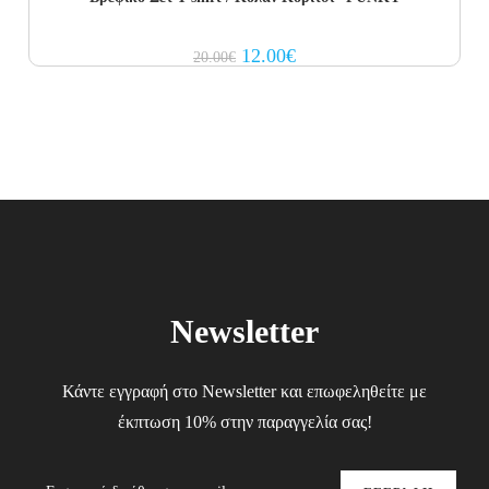
Original
Current
12.00
€
20.00
€
price
price
was:
is:
20.00€.
12.00€.
Newsletter
Κάντε εγγραφή στο Newsletter και επωφεληθείτε με
έκπτωση 10% στην παραγγελία σας!