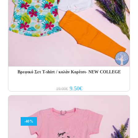
Βρεφικό Σετ T-shirt / κολάν Κορίτσι- NEW COLLEGE
Original
Current
9.50
€
19.00
€
price
price
was:
is:
19.00€.
9.50€.
-40%