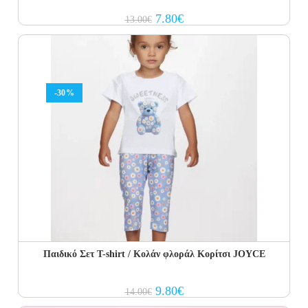
Original
Current
7.80
€
13.00
€
price
price
was:
is:
13.00€.
7.80€.
-30%
Παιδικό Σετ T-shirt / Κολάν φλοράλ Κορίτσι JOYCE
Original
Current
9.80
€
14.00
€
price
price
was:
is: