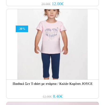
Original
Current
12.00
€
20.00
€
price
price
was:
is:
20.00€.
12.00€.
-30%
Παιδικό Σετ T-shirt με στάμπα / Κολάν Κορίτσι JOYCE
Original
Current
8.40
€
12.00
€
price
price
was:
is: