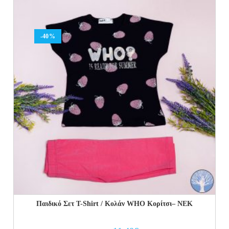
12.00€.
8.40€.
-40%
Παιδικό Σετ Τ-Shirt / Κολάν WHO Κορίτσι– NEK