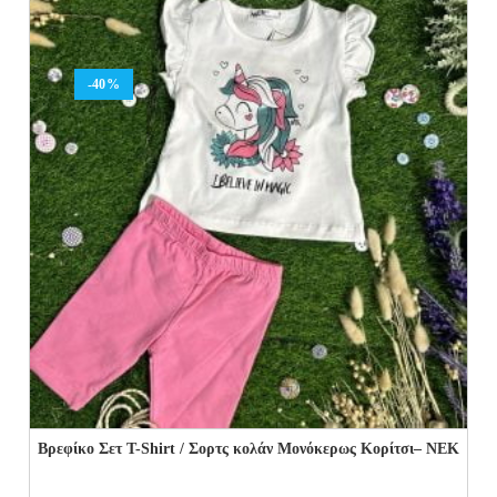
20.00€.
12.00€.
-40%
Βρεφίκο Σετ T-Shirt / Σορτς κολάν Μονόκερως Κορίτσι– NEK