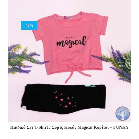
14.00€.
9.80€.
-40%
Παιδικό Σετ Τ-Shirt / Σορτς Κολάν Magical Κορίτσι – FUNKY