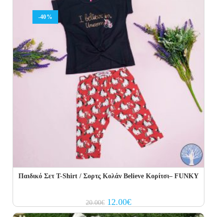
-40%
Παιδικό Σετ Τ-Shirt / Σορτς Κολάν Believe Κορίτσι– FUNKY
Original
Current
12.00
€
20.00
€
price
price
was:
is: