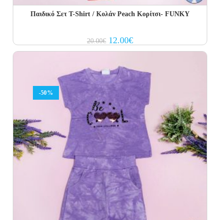
Παιδικό Σετ Τ-Shirt / Κολάν Peach Κορίτσι- FUNKY
Original
Current
12.00
€
20.00
€
price
price
was:
is:
20.00€.
12.00€.
-50%