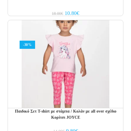
Original
Current
10.80
€
18.00
€
price
price
was:
is:
18.00€.
10.80€.
-30%
Παιδικό Σετ T-shirt με στάμπα / Κολάν με all over σχέδιο
Κορίτσι JOYCE
Original
Current
9.80
€