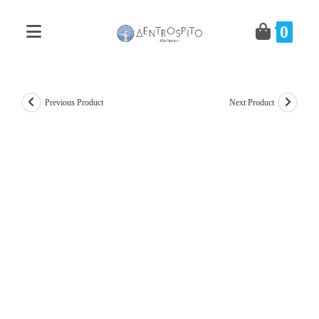
Skip
to
0
content
Previous Product
Next Product