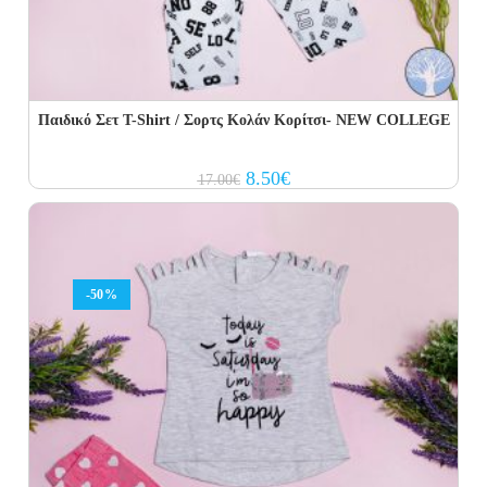
Παιδικό Σετ Τ-Shirt / Σορτς Κολάν Κορίτσι- NEW COLLEGE
Original
Current
8.50
€
17.00
€
price
price
was:
is:
17.00€.
8.50€.
-50%