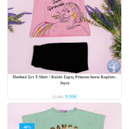
Παιδικό Σετ Τ-Shirt / Κολάν Σορτς Princess horse Κορίτσι–
Joyce
Original
Current
9.00
€
15.00
€
price
price
was:
is:
15.00€.
9.00€.
-40%