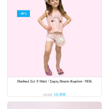
-40%
Παιδικό Σετ T-Shirt / Σορτς Hearts Κορίτσι– NEK
Original
Current
10.80
€
18.00
€
price
price
was:
is:
18.00€.
10.80€.