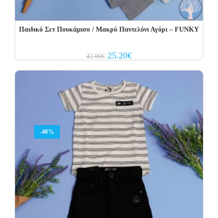
Παιδικό Σετ Πουκάμισο / Μακρύ Παντελόνι Αγόρι – FUNKY
Original
Current
25.20
€
42.00
€
price
price
was:
is:
42.00€.
25.20€.
-40%