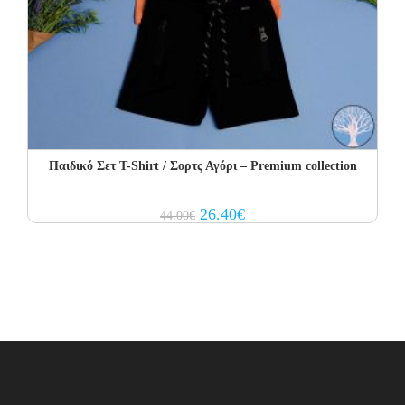
Παιδικό Σετ T-Shirt / Σορτς Αγόρι – Premium collection
Original
Current
26.40
€
44.00
€
price
price
was:
is:
44.00€.
26.40€.