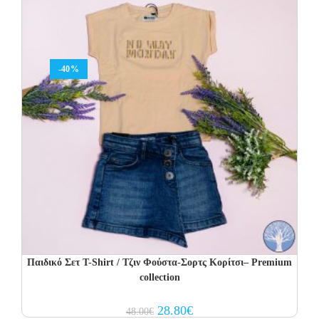
-40%
Παιδικό Σετ T-Shirt / Τζιν Φούστα-Σορτς Κορίτσι– Premium
collection
Original
Current
28.80
€
48.00
€
price
price