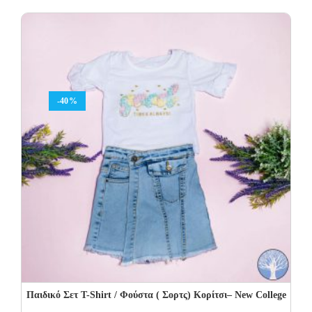
was:
is:
48.00€.
28.80€.
-40%
Παιδικό Σετ Τ-Shirt / Φούστα ( Σορτς) Κορίτσι– New College