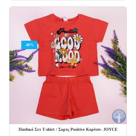
price
price
was:
is:
48.00€.
28.80€.
-40%
Παιδικό Σετ Τ-shirt / Σορτς Positive Κορίτσι- JOYCE