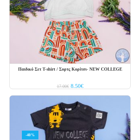
Παιδικό Σετ T-shirt / Σορτς Κορίτσι- NEW COLLEGE
Original
Current
8.50
€
17.00
€
price
price
was:
is:
17.00€.
8.50€.
-40%