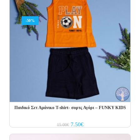
-50%
Παιδικό Σετ Αμάνικο T-shirt- σορτς Αγόρι – FUNKY KIDS
Original
Current
7.50
€
15.00
€
price
price
was:
is:
15.00€.
7.50€.