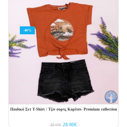
-40%
Παιδικό Σετ T-Shirt / Τζιν σορτς Κορίτσι- Premium collection
Original
Current
28.80
€
48.00
€