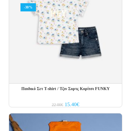
-30%
Παιδικό Σετ T-shirt / Τζιν Σορτς Κορίτσι FUNKY
Original
Current
15.40
€
22.00
€
price
price
was:
is:
22.00€.
15.40€.