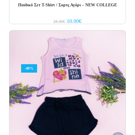
Παιδικό Σετ Τ-Shirt / Σορτς Αγόρι – NEW COLLEGE
Original
Current
10.00
€
28.00
€
price
price
was:
is:
28.00€.
10.00€.
-40%