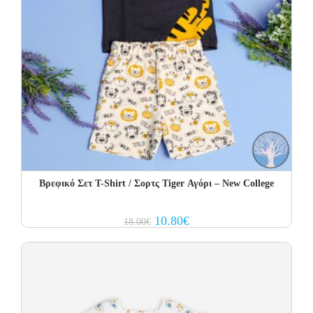
Βρεφικό Σετ Τ-Shirt / Σορτς Tiger Αγόρι – New College
Original
Current
10.80
€
18.00
€
price
price
was:
is:
18.00€.
10.80€.