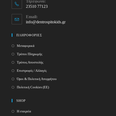
Τηλέφωνο:
23510 77123
Opens
Email:
in
info@dentrospitokids.gr
Opens
your
in
your
application
ΠΛΗΡΟΦΟΡΙΕΣ
application
Μεταφορικά
Τρόποι Πληρωμής
Τρόπος Αποστολής
Επιστροφές / Αλλαγές
Όροι & Πολιτική Απορρήτου
Πολιτική Cookies (ΕΕ)
SHOP
Η εταιρεία