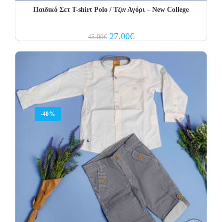
Παιδικό Σετ Τ-shirt Polo / Τζιν Αγόρι – New College
Original
Current
27.00
€
45.00
€
price
price
was:
is:
45.00€.
27.00€.
-40%