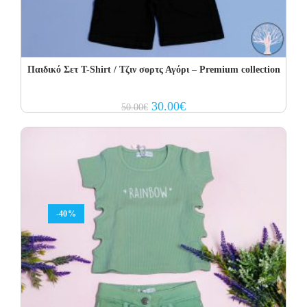
Παιδικό Σετ T-Shirt / Τζιν σορτς Αγόρι – Premium collection
Original
Current
30.00
€
50.00
€
price
price
was:
is:
50.00€.
30.00€.
-40%