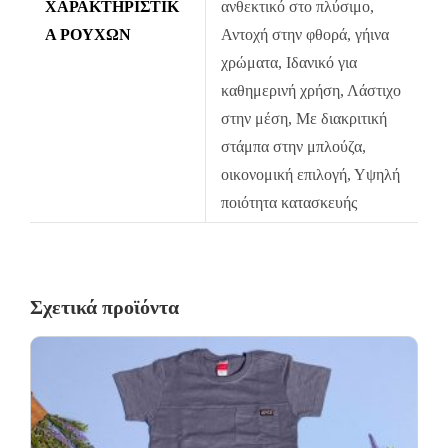
ΧΑΡΑΚΤΗΡΙΣΤΙΚ
ανθεκτικό στο πλύσιμο,
Ά ΡΟΎΧΩΝ
Σε περίπτωση που κάποιο προϊόν έχει παραδοθεί σε κάποιον
Αντοχή στην φθορά, γήινα
πελάτη μας και είναι ελαττωματικό χωρίς να γίνει αντιληπτό από
χρώματα, Ιδανικό για
εμάς, δεσμευόμαστε με άμεση αντικατάστασή του προϊόντος,
καθημερινή χρήση, Λάστιχο
χωρίς καμία οικονομική επιβάρυνση του πελάτη.
στην μέση, Με διακριτική
στάμπα στην μπλούζα,
οικονομική επιλογή, Υψηλή
ποιότητα κατασκευής
Σχετικά προϊόντα