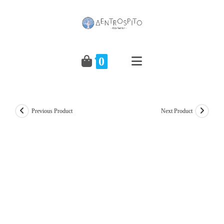
Skip
to
content
0
Previous Product
Next Product