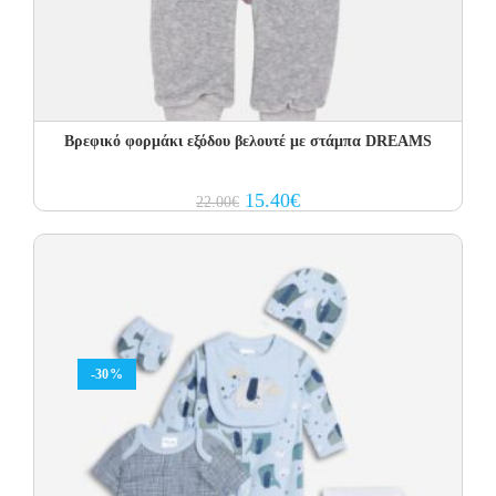
Βρεφικό φορμάκι εξόδου βελουτέ με στάμπα DREAMS
Original
Current
15.40
€
22.00
€
price
price
was:
is:
22.00€.
15.40€.
-30%