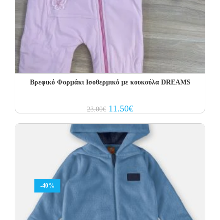
Βρεφικό Φορμάκι Ισοθερμικό με κουκούλα DREAMS
Original
Current
11.50
€
23.00
€
price
price
was:
is:
23.00€.
11.50€.
-40%