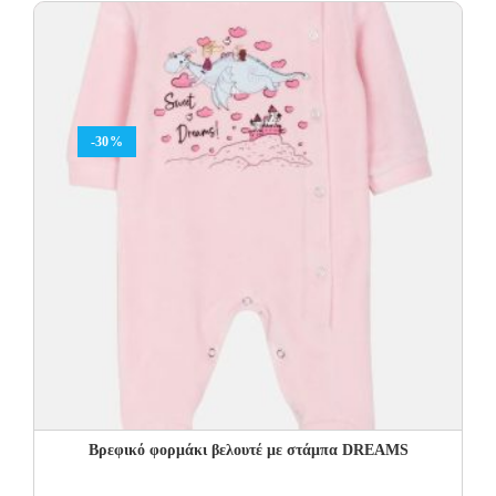
14.00€.
9.80€.
-30%
Βρεφικό φορμάκι βελουτέ με στάμπα DREAMS