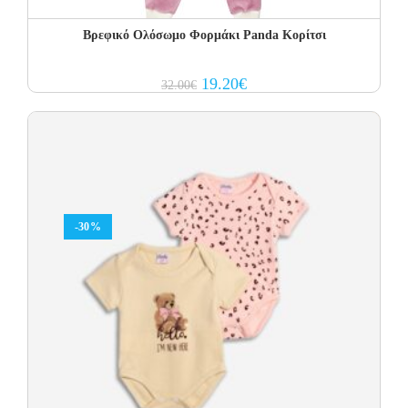
Βρεφικό Ολόσωμο Φορμάκι Panda Κορίτσι
Original
Current
19.20
€
32.00
€
price
price
was:
is:
32.00€.
19.20€.
-30%