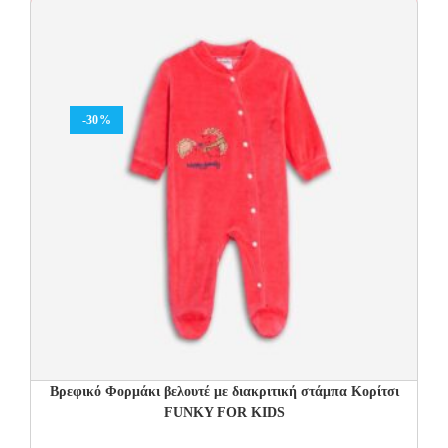
12.00€.
8.40€.
-30%
Βρεφικό Φορμάκι βελουτέ με διακριτική στάμπα Κορίτσι
FUNKY FOR KIDS