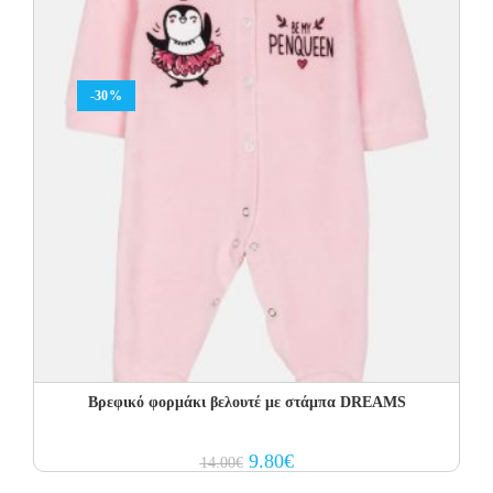
-30%
Βρεφικό φορμάκι βελουτέ με στάμπα DREAMS
Original
Current
9.80
€
14.00
€
price
price
was:
is: