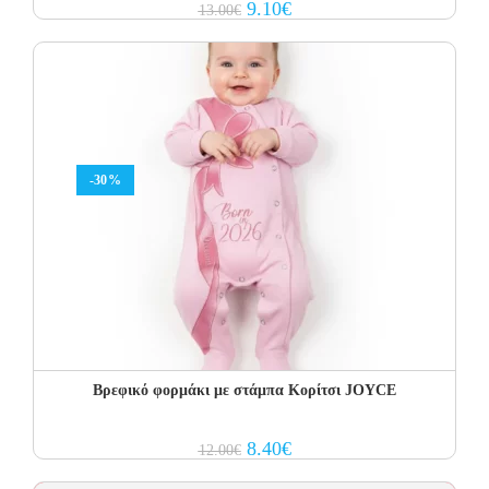
Original
Current
9.10
€
13.00
€
price
price
was:
is:
13.00€.
9.10€.
-30%
Βρεφικό φορμάκι με στάμπα Κορίτσι JOYCE
Original
Current
8.40
€
12.00
€
price
price
was:
is: