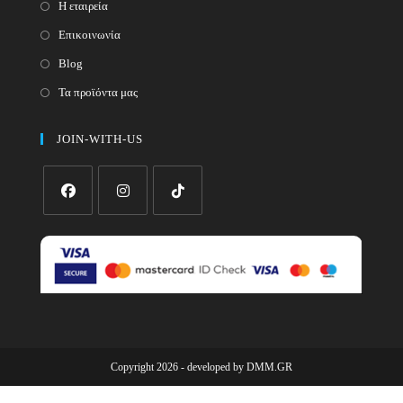
Η εταιρεία
Επικοινωνία
Blog
Τα προϊόντα μας
JOIN-WITH-US
Opens
Opens
Opens
in
in
in
a
a
a
new
new
new
tab
tab
tab
Copyright 2026 - developed by
DMM.GR