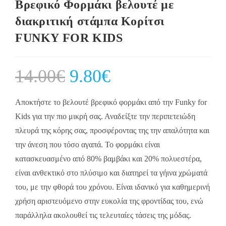
Βρεφικό Φορμάκι βελουτέ με
διακριτική στάμπα Κορίτσι
FUNKY FOR KIDS
14.00
€
Original
9.80
€
Current
price
price
was:
is:
14.00€.
9.80€.
Αποκτήστε το βελουτέ βρεφικό φορμάκι από την Funky for
Kids για την πιο μικρή σας. Αναδείξτε την περιπετειώδη
πλευρά της κόρης σας, προσφέροντας της την απαλότητα και
την άνεση που τόσο αγαπά. Το φορμάκι είναι
κατασκευασμένο από 80% βαμβάκι και 20% πολυεστέρα,
είναι ανθεκτικό στο πλύσιμο και διατηρεί τα γήινα χρώματά
του, με την φθορά του χρόνου. Είναι ιδανικό για καθημερινή
χρήση αριστευόμενο στην ευκολία της φροντίδας του, ενώ
παράλληλα ακολουθεί τις τελευταίες τάσεις της μόδας.