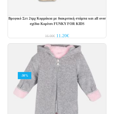
Βρεφικό Σετ 2τμχ Κορμάκια με διακριτική στάμπα και all over
σχέδιο Κορίτσι FUNKY FOR KIDS
Original
Current
11.20
€
16.00
€
price
price
was:
is:
16.00€.
11.20€.
-30%