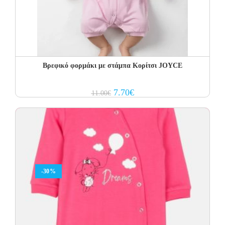
Βρεφικό φορμάκι με στάμπα Κορίτσι JOYCE
Original
Current
7.70
€
11.00
€
price
price
was:
is:
11.00€.
7.70€.
-30%