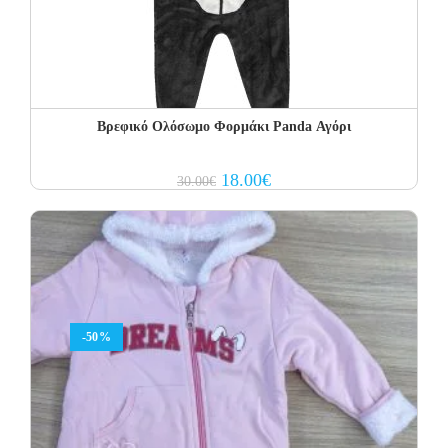
Βρεφικό Ολόσωμο Φορμάκι Panda Αγόρι
Original
Current
18.00
€
30.00
€
price
price
was:
is:
30.00€.
18.00€.
-50%