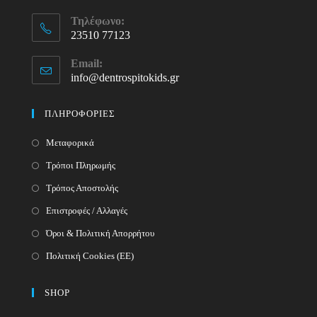
Τηλέφωνο:
23510 77123
Opens
Email:
in
info@dentrospitokids.gr
Opens
your
in
your
application
ΠΛΗΡΟΦΟΡΙΕΣ
application
Μεταφορικά
Τρόποι Πληρωμής
Τρόπος Αποστολής
Επιστροφές / Αλλαγές
Όροι & Πολιτική Απορρήτου
Πολιτική Cookies (ΕΕ)
SHOP