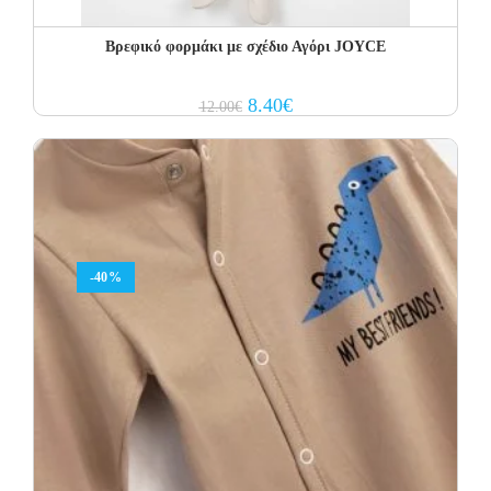
Βρεφικό φορμάκι με σχέδιο Αγόρι JOYCE
Original
Current
8.40
€
12.00
€
price
price
was:
is:
12.00€.
8.40€.
-40%