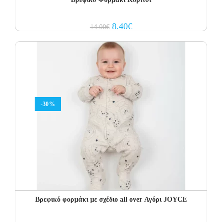
Original
Current
8.40
€
14.00
€
price
price
was:
is:
14.00€.
8.40€.
-30%
Βρεφικό φορμάκι με σχέδιο all over Αγόρι JOYCE