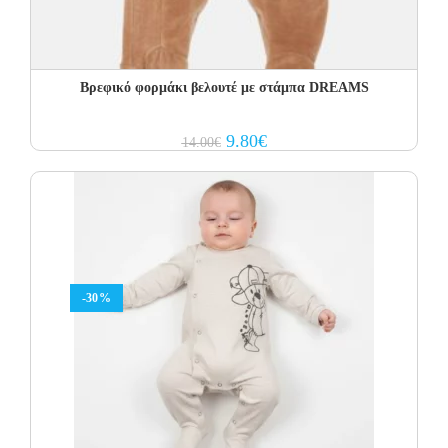
Βρεφικό φορμάκι βελουτέ με στάμπα DREAMS
Original
Current
9.80
€
14.00
€
price
price
was:
is:
14.00€.
9.80€.
-30%