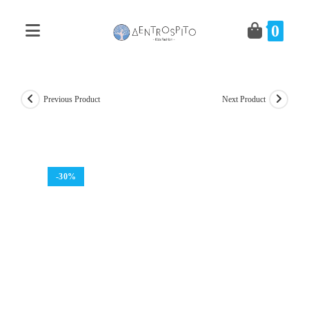
Skip
to
0
content
Previous Product
Next Product
-30%