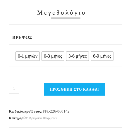
Μεγεθολόγιο
ΒΡΈΦΟΣ
0-1 μηνών
0-3 μήνες
3-6 μήνες
6-9 μήνες
Βρεφικό
ΠΡΟΣΘΉΚΗ ΣΤΟ ΚΑΛΆΘΙ
Φορμάκι
βελουτέ
με
Κωδικός προϊόντος:
FFk-226-060142
διακριτική
Κατηγορία:
Βρεφικό Φορμάκι
στάμπα
Κορίτσι