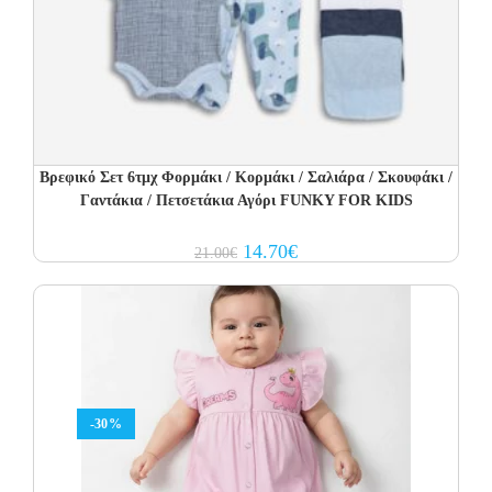
Βρεφικό Σετ 6τμχ Φορμάκι / Κορμάκι / Σαλιάρα / Σκουφάκι /
Γαντάκια / Πετσετάκια Αγόρι FUNKY FOR KIDS
Original
Current
14.70
€
21.00
€
price
price
was:
is:
21.00€.
14.70€.
-30%