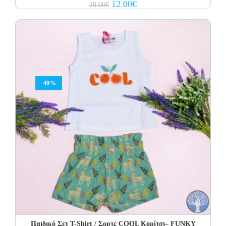
Original
Current
12.00
€
20.00
€
price
price
was:
is:
20.00€.
12.00€.
-40%
Παιδικό Σετ Τ-Shirt / Σορτς COOL Κορίτσι– FUNKY