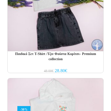
Παιδικό Σετ T-Shirt /Τζιν Φούστα Κορίτσι– Premium
collection
Original
Current
28.80
€
48.00
€
price
price
was:
is:
48.00€.
28.80€.
-50%