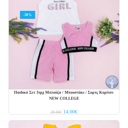
-50%
Παιδικό Σετ 3τμχ Μπλούζα / Μπουστάκι / Σορτς Κορίτσι-
NEW COLLEGE
Original
Current
14.00
€
28.00
€
price
price
was:
is:
28.00€.
14.00€.