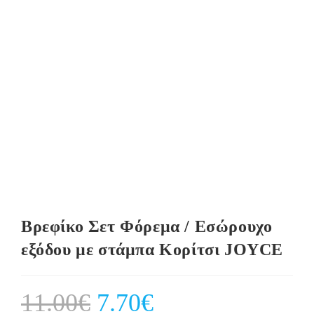
Βρεφίκο Σετ Φόρεμα / Εσώρουχο
εξόδου με στάμπα Κορίτσι JOYCE
11.00
€
Original
7.70
€
Current
price
price
was:
is: