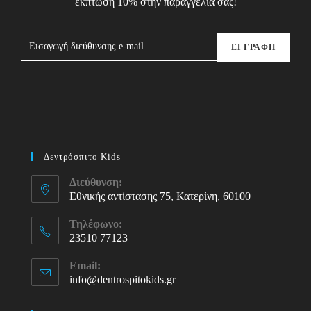
έκπτωση 10% στην παραγγελία σας!
ΕΓΓΡΑΦΗ
Δεντρόσπιτο Kids
Διεύθυνση:
Εθνικής αντίστασης 75, Κατερίνη, 60100
Τηλέφωνο:
23510 77123
Opens
Email:
in
info@dentrospitokids.gr
Opens
your
in
your
application