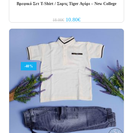
Βρεφικό Σετ Τ-Shirt / Σορτς Tiger Αγόρι – New College
Original
Current
10.80
€
18.00
€
price
price
was:
is:
18.00€.
10.80€.
-40%