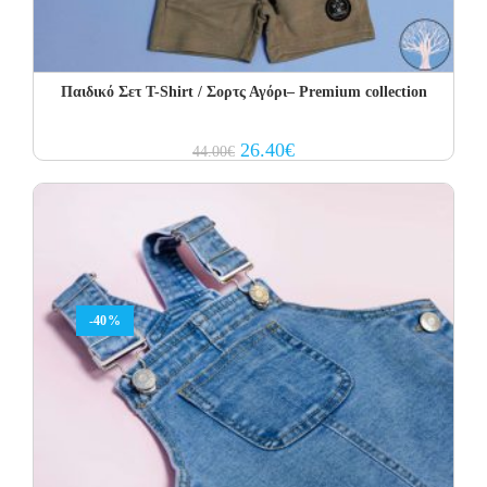
Παιδικό Σετ T-Shirt / Σορτς Αγόρι– Premium collection
Original
Current
26.40
€
44.00
€
price
price
was:
is:
44.00€.
26.40€.
-40%