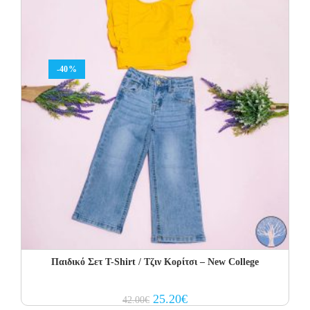
-40%
Παιδικό Σετ Τ-Shirt / Τζιν Κορίτσι – New College
Original
Current
25.20
€
42.00
€
price
price