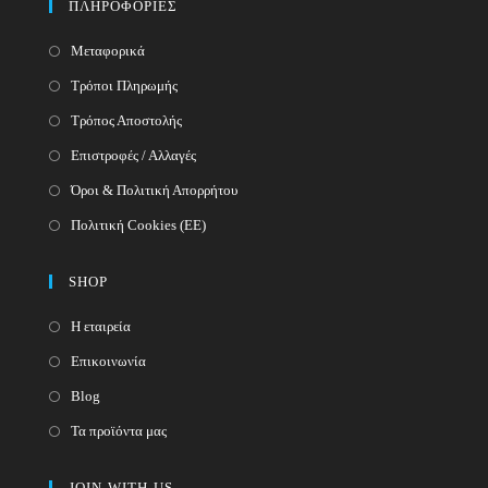
ΠΛΗΡΟΦΟΡΙΕΣ
application
Μεταφορικά
Τρόποι Πληρωμής
Τρόπος Αποστολής
Επιστροφές / Αλλαγές
Όροι & Πολιτική Απορρήτου
Πολιτική Cookies (ΕΕ)
SHOP
Η εταιρεία
Επικοινωνία
Blog
Τα προϊόντα μας
JOIN-WITH-US