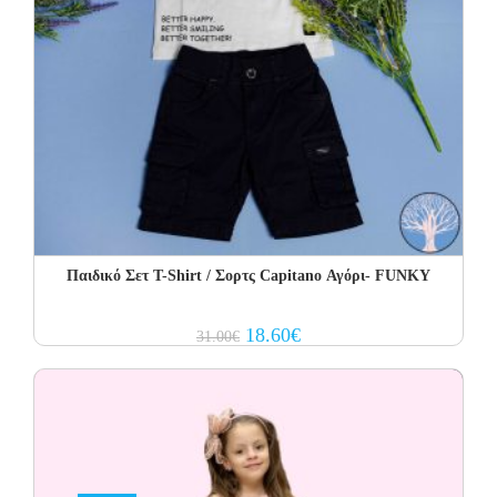
Παιδικό Σετ Τ-Shirt / Σορτς Capitano Αγόρι- FUNKY
Original
Current
18.60
€
31.00
€
price
price
was:
is:
31.00€.
18.60€.