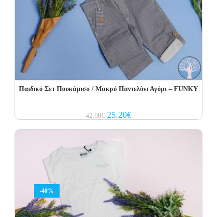
Παιδικό Σετ Πουκάμισο / Μακρύ Παντελόνι Αγόρι – FUNKY
Original
Current
25.20
€
42.00
€
price
price
was:
is:
42.00€.
25.20€.
-40%