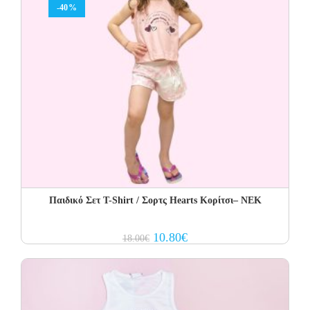
-40%
Παιδικό Σετ T-Shirt / Σορτς Hearts Κορίτσι– NEK
Original
Current
10.80
€
18.00
€
price
price
was:
is:
18.00€.
10.80€.