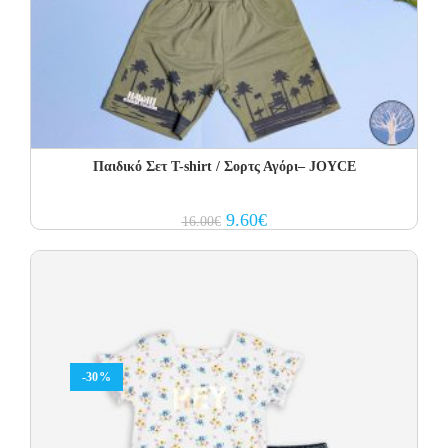
Παιδικό Σετ Τ-shirt / Σορτς Αγόρι– JOYCE
Original
Current
9.60
€
16.00
€
price
price
was:
is:
16.00€.
9.60€.
-30%