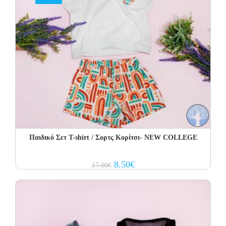
Παιδικό Σετ T-shirt / Σορτς Κορίτσι- NEW COLLEGE
Original
Current
8.50
€
17.00
€
price
price
was:
is:
17.00€.
8.50€.