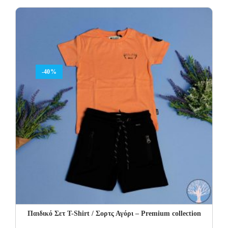
was:
is:
42.00€.
25.20€.
-40%
Παιδικό Σετ T-Shirt / Σορτς Αγόρι – Premium collection