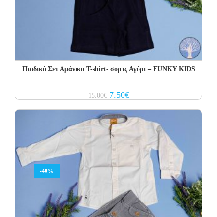
Παιδικό Σετ Αμάνικο T-shirt- σορτς Αγόρι – FUNKY KIDS
Original
Current
7.50
€
15.00
€
price
price
was:
is:
15.00€.
7.50€.
-40%