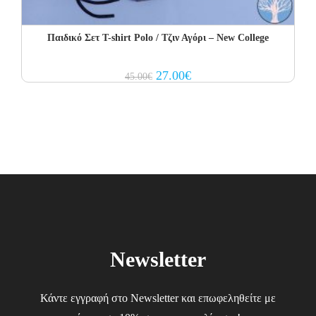
Παιδικό Σετ Τ-shirt Polo / Τζιν Αγόρι – New College
Original
Current
27.00
€
45.00
€
price
price
was:
is:
45.00€.
27.00€.
Newsletter
Κάντε εγγραφή στο Newsletter και επωφεληθείτε με