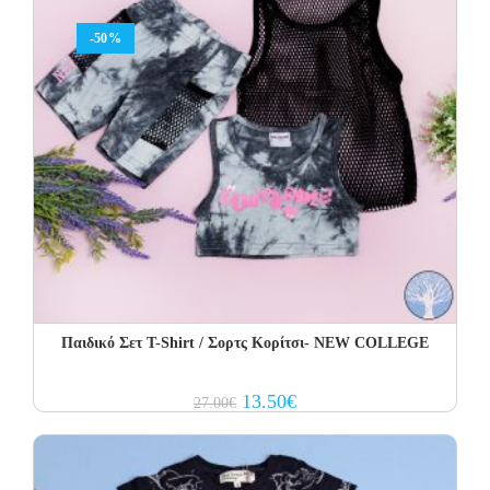
-50%
Παιδικό Σετ Τ-Shirt / Σορτς Κορίτσι- NEW COLLEGE
Original
Current
13.50
€
27.00
€
price
price
was:
is:
27.00€.
13.50€.