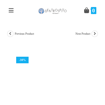
Skip
to
0
content
Previous Product
Next Product
-30%