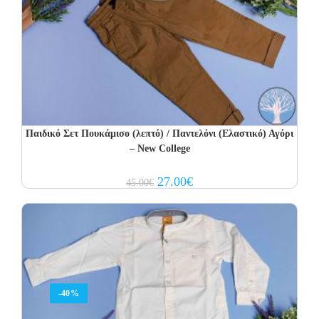
Παιδικό Σετ Πουκάμισο (λεπτό) / Παντελόνι (Ελαστικό) Αγόρι
– New College
Original
Current
27.00
€
45.00
€
price
price
was:
is:
45.00€.
27.00€.
-40%