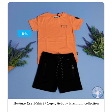
was:
is:
15.00€.
9.00€.
-40%
Παιδικό Σετ T-Shirt / Σορτς Αγόρι – Premium collection