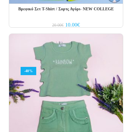
Βρεφικό Σετ Τ-Shirt / Σορτς Αγόρι- NEW COLLEGE
Original
Current
10.00
€
20.00
€
price
price
was:
is:
20.00€.
10.00€.
-40%