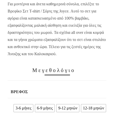
14.00€.
9.80€.
Για μοντέρνα και άνετα καθημερινά σύνολα, επιλέξτε το
Βρεφίκο Σετ T-shirt / Σόρτς της Joyce. Αυτό το σετ για
αγόρια είναι κατασκευασμένο από 100% βαμβάκι,
εξασφαλίζοντας μαλακή αίσθηση και ευελιξία για όλες τις
δραστηριότητες του μωρού. Τα σχέδια all over είναι κομψά
και τα γήινα χρώματα εξασφαλίζουν ότι το σετ είναι στυλάτο
και ανθεκτικό στην ώρα. Τέλειο για τις ζεστές ημέρες της
Άνοιξης και του Καλοκαιριού.
Μεγεθολόγιο
ΒΡΈΦΟΣ
3-6 μήνες
6-9 μήνες
9-12 μηνών
12-18 μηνών