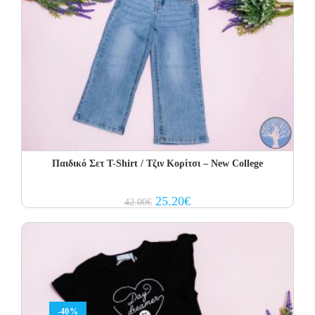
Παιδικό Σετ Τ-Shirt / Τζιν Κορίτσι – New College
Original
Current
25.20
€
42.00
€
price
price
was:
is:
42.00€.
25.20€.
-40%