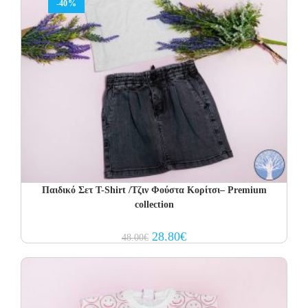
-40%
Παιδικό Σετ T-Shirt /Τζιν Φούστα Κορίτσι– Premium
collection
Original
Current
28.80
€
48.00
€
price
price
was:
is:
48.00€.
28.80€.