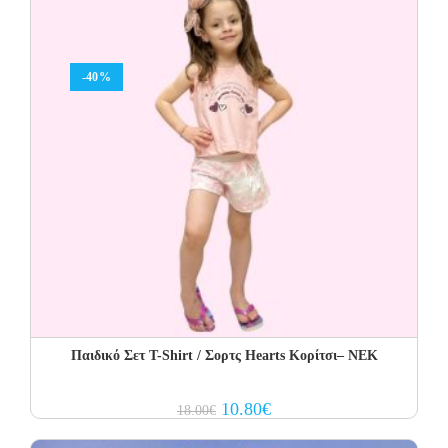
-40%
Παιδικό Σετ T-Shirt / Σορτς Hearts Κορίτσι– NEK
Original
Current
10.80
€
18.00
€
price
price
was:
is:
18.00€.
10.80€.