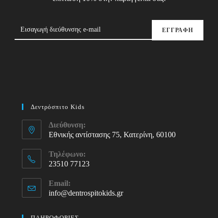
ΕΓΓΡΑΦΗ
Δεντρόσπιτο Kids
Διεύθυνση:
Εθνικής αντίστασης 75, Κατερίνη, 60100
Τηλέφωνο:
23510 77123
Opens
Email:
in
info@dentrospitokids.gr
Opens
your
in
your
application
ΠΛΗΡΟΦΟΡΙΕΣ