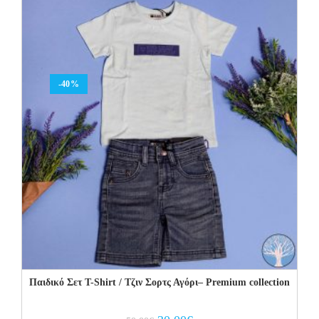
-40%
Παιδικό Σετ T-Shirt / Τζιν Σορτς Αγόρι– Premium collection
Original
Current