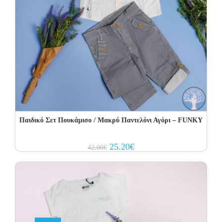
Παιδικό Σετ Πουκάμισο / Μακρύ Παντελόνι Αγόρι – FUNKY
Original
Current
25.20
€
42.00
€
price
price
was:
is:
42.00€.
25.20€.