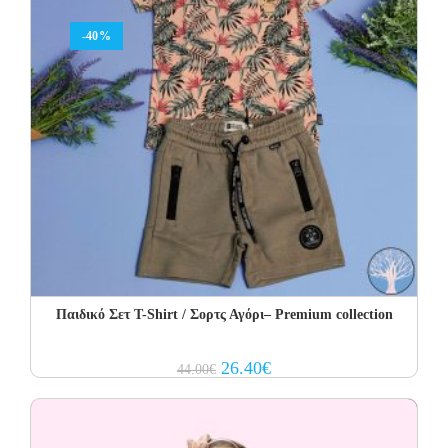
-40%
Παιδικό Σετ T-Shirt / Σορτς Αγόρι– Premium collection
Original
Current
26.40
€
44.00
€
price
price
was:
is:
44.00€.
26.40€.