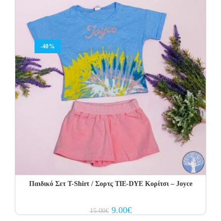
-40%
Παιδικό Σετ Τ-Shirt / Σορτς TIE-DYE Κορίτσι – Joyce
Original
Current
9.00
€
15.00
€
price
price