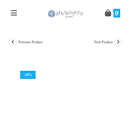
Skip
to
0
content
Previous Product
Next Product
-30%