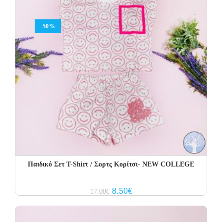
-50%
Παιδικό Σετ Τ-Shirt / Σορτς Κορίτσι- NEW COLLEGE
Original
Current
8.50
€
17.00
€
price
price
was:
is:
17.00€.
8.50€.