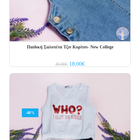
Παιδική Σαλοπέτα Τζιν Κορίτσι- New College
Original
Current
18.00
€
30.00
€
price
price
was:
is:
30.00€.
18.00€.
-40%