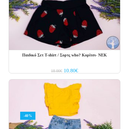
Παιδικό Σετ Τ-shirt / Σορτς who? Κορίτσι- NEK
Original
Current
10.80
€
18.00
€
price
price
was:
is:
18.00€.
10.80€.
-40%