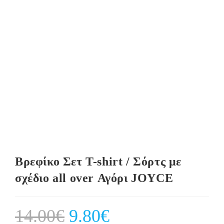
Βρεφίκο Σετ T-shirt / Σόρτς με
σχέδιο all over Αγόρι JOYCE
14.00
€
Original
9.80
€
Current
price
price
was:
is: