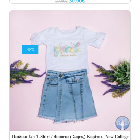
30.00
€
50.00
€
price
price
was:
is:
50.00€.
30.00€.
-40%
Παιδικό Σετ Τ-Shirt / Φούστα ( Σορτς) Κορίτσι– New College