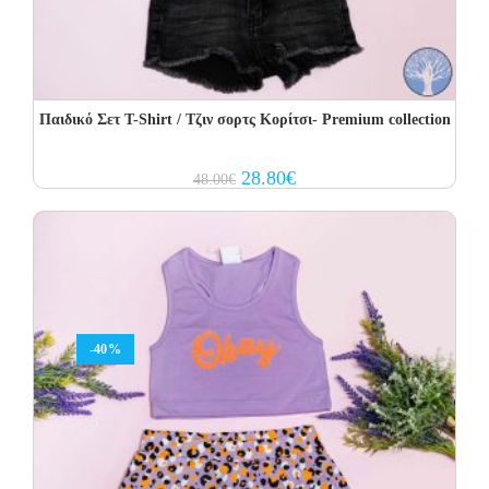
Παιδικό Σετ T-Shirt / Τζιν σορτς Κορίτσι- Premium collection
Original
Current
28.80
€
48.00
€
price
price
was:
is:
48.00€.
28.80€.
-40%