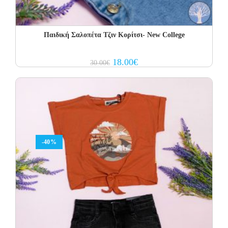
Παιδική Σαλοπέτα Τζιν Κορίτσι- New College
Original
Current
18.00
€
30.00
€
price
price
was:
is:
30.00€.
18.00€.
-40%