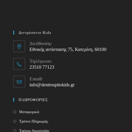
Δεντρόσπιτο Kids
Διεύθυνση:
Εθνικής αντίστασης 75, Κατερίνη, 60100
Τηλέφωνο:
23510 77123
Opens
Email:
in
info@dentrospitokids.gr
Opens
your
in
your
application
ΠΛΗΡΟΦΟΡΙΕΣ
application
Μεταφορικά
Τρόποι Πληρωμής
Τρόπος Αποστολής