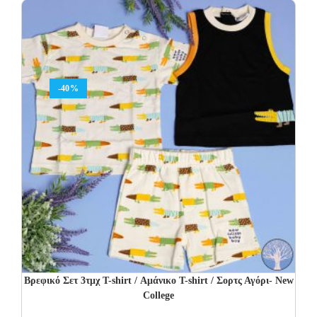
45.00€.
27.00€.
-40%
Βρεφικό Σετ 3τμχ T-shirt / Αμάνικο T-shirt / Σορτς Αγόρι- New
College