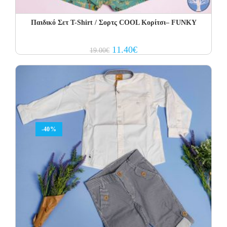
Παιδικό Σετ Τ-Shirt / Σορτς COOL Κορίτσι– FUNKY
Original
Current
11.40
€
19.00
€
price
price
was:
is:
19.00€.
11.40€.
-40%