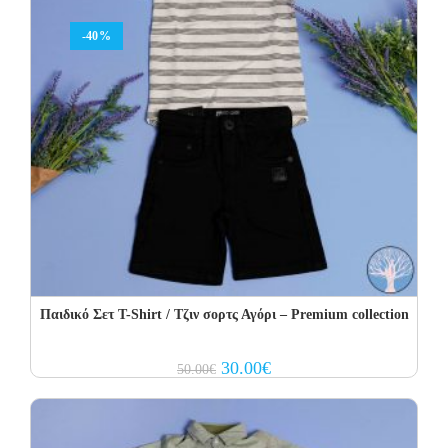
-40%
Παιδικό Σετ T-Shirt / Τζιν σορτς Αγόρι – Premium collection
Original
Current
30.00
€
50.00
€
price
price
was:
is:
50.00€.
30.00€.