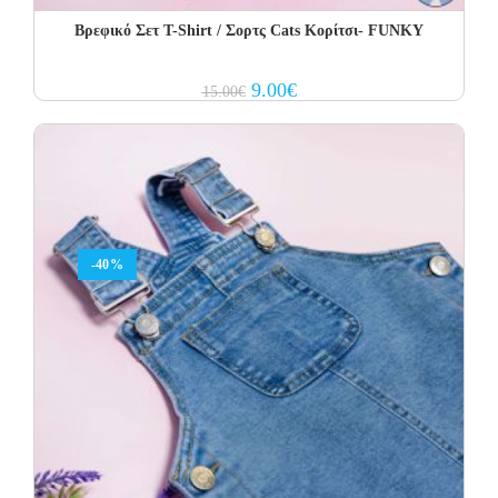
Βρεφικό Σετ Τ-Shirt / Σορτς Cats Κορίτσι- FUNKY
Original
Current
9.00
€
15.00
€
price
price
was:
is:
15.00€.
9.00€.
-40%