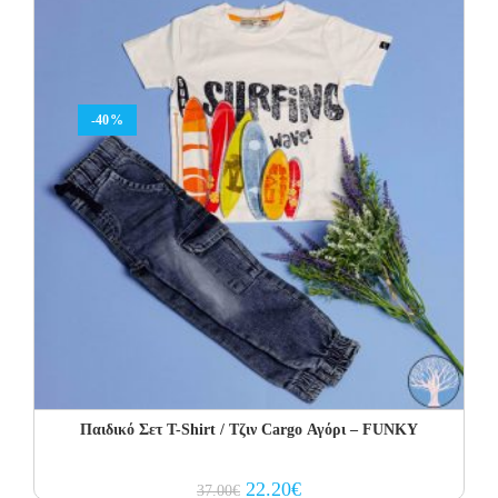
-40%
Παιδικό Σετ Τ-Shirt / Τζιν Cargo Αγόρι – FUNKY
Original
Current
22.20
€
37.00
€