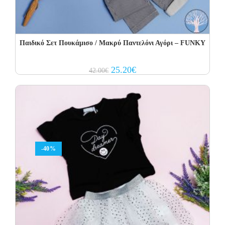
Παιδικό Σετ Πουκάμισο / Μακρύ Παντελόνι Αγόρι – FUNKY
Original
Current
25.20
€
42.00
€
price
price
was:
is:
42.00€.
25.20€.
-40%