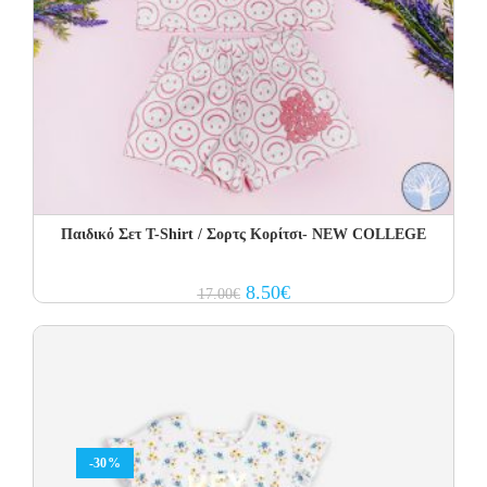
Παιδικό Σετ Τ-Shirt / Σορτς Κορίτσι- NEW COLLEGE
Original
Current
8.50
€
17.00
€
price
price
was:
is:
17.00€.
8.50€.
-30%