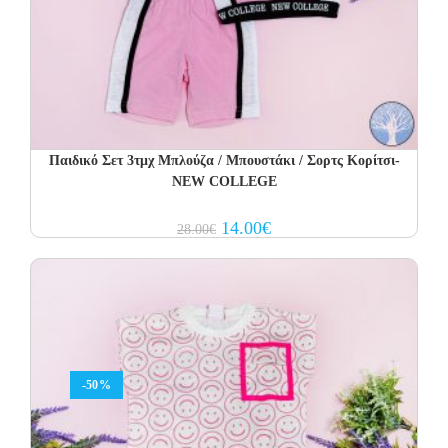
Παιδικό Σετ 3τμχ Μπλούζα / Μπουστάκι / Σορτς Κορίτσι-
NEW COLLEGE
Original
Current
14.00
€
28.00
€
price
price
was:
is:
28.00€.
14.00€.
-50%