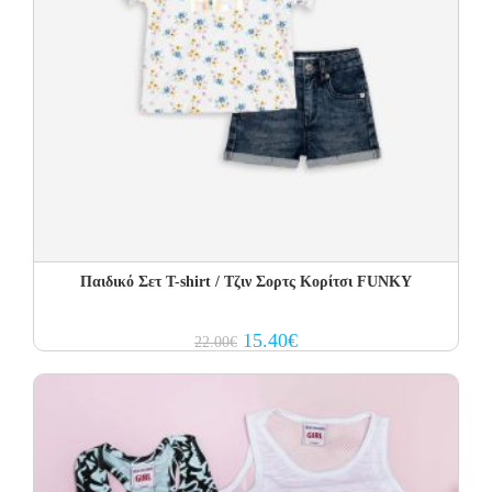
Παιδικό Σετ T-shirt / Τζιν Σορτς Κορίτσι FUNKY
Original
Current
15.40
€
22.00
€
price
price
was:
is:
22.00€.
15.40€.