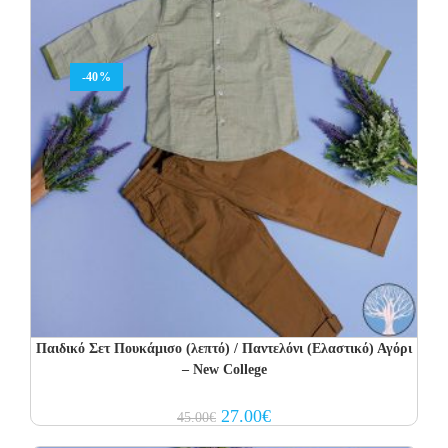
-40%
Παιδικό Σετ Πουκάμισο (λεπτό) / Παντελόνι (Ελαστικό) Αγόρι
– New College
Original
Current
27.00
€
45.00
€
price
price
was:
is: