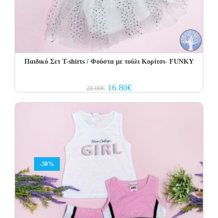
Παιδικό Σετ Τ-shirts / Φούστα με τούλι Κορίτσι- FUNKY
Original
Current
16.80
€
28.00
€
price
price
was:
is:
28.00€.
16.80€.
-50%