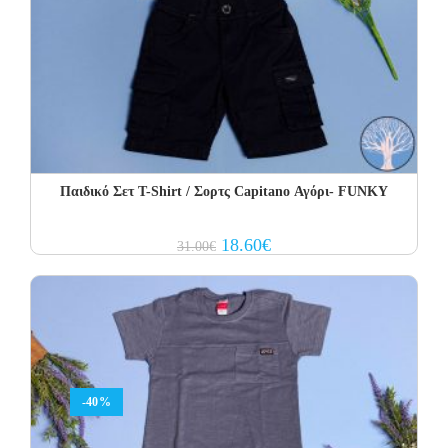
Παιδικό Σετ Τ-Shirt / Σορτς Capitano Αγόρι- FUNKY
Original
Current
18.60
€
31.00
€
price
price
was:
is:
31.00€.
18.60€.
-40%