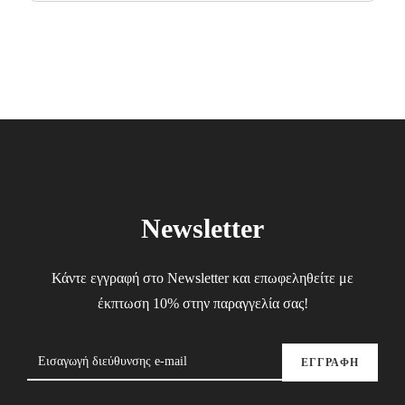
price
price
was:
is:
37.00€.
22.20€.
Newsletter
Κάντε εγγραφή στο Newsletter και επωφεληθείτε με
έκπτωση 10% στην παραγγελία σας!
ΕΓΓΡΑΦΗ