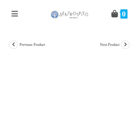
Skip
to
0
content
Previous Product
Next Product