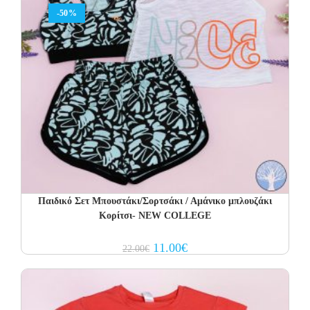
-50%
Παιδικό Σετ Μπουστάκι/Σορτσάκι / Αμάνικο μπλουζάκι
Κορίτσι- NEW COLLEGE
Original
Current
11.00
€
22.00
€
price
price
was:
is:
22.00€.
11.00€.