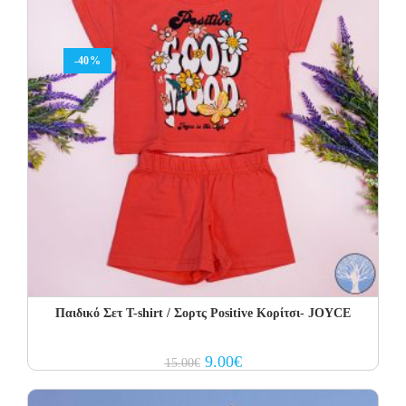
-40%
Παιδικό Σετ Τ-shirt / Σορτς Positive Κορίτσι- JOYCE
Original
Current
9.00
€
15.00
€
price
price
was:
is:
15.00€.
9.00€.