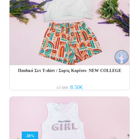
Παιδικό Σετ T-shirt / Σορτς Κορίτσι- NEW COLLEGE
Original
Current
8.50
€
17.00
€
price
price
was:
is:
17.00€.
8.50€.
-50%