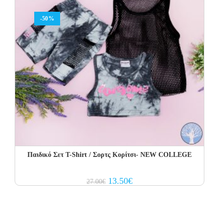
-50%
Παιδικό Σετ Τ-Shirt / Σορτς Κορίτσι- NEW COLLEGE
Original
Current
13.50
€
27.00
€
price
price
was:
is:
27.00€.
13.50€.