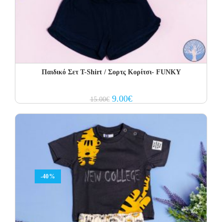
Παιδικό Σετ T-Shirt / Σορτς Κορίτσι- FUNKY
Original
Current
9.00
€
15.00
€
price
price
was:
is:
15.00€.
9.00€.
-40%