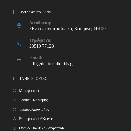
Δεντρόσπιτο Kids
Διεύθυνση:
Εθνικής αντίστασης 75, Κατερίνη, 60100
Τηλέφωνο:
23510 77123
Opens
Email:
in
info@dentrospitokids.gr
Opens
your
in
your
application
ΠΛΗΡΟΦΟΡΙΕΣ
application
Μεταφορικά
Τρόποι Πληρωμής
Τρόπος Αποστολής
Επιστροφές / Αλλαγές
Όροι & Πολιτική Απορρήτου