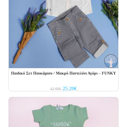
Παιδικό Σετ Πουκάμισο / Μακρύ Παντελόνι Αγόρι – FUNKY
Original
Current
25.20
€
42.00
€
price
price
was:
is:
42.00€.
25.20€.