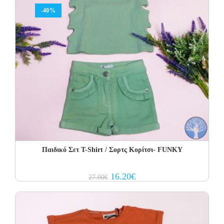
-40%
Παιδικό Σετ Τ-Shirt / Σορτς Κορίτσι- FUNKY
Original
Current
16.20
€
27.00
€
price
price
was:
is:
27.00€.
16.20€.