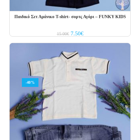
Παιδικό Σετ Αμάνικο T-shirt- σορτς Αγόρι – FUNKY KIDS
Original
Current
7.50
€
15.00
€
price
price
was:
is:
15.00€.
7.50€.
-40%