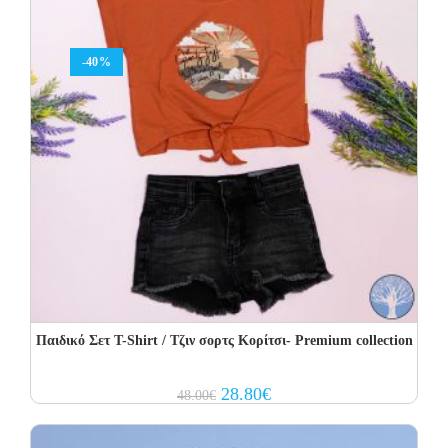
-40%
Παιδικό Σετ T-Shirt / Τζιν σορτς Κορίτσι- Premium collection
Original
Current
28.80
€
48.00
€
price
price
was:
is:
48.00€.
28.80€.