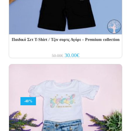
Παιδικό Σετ T-Shirt / Τζιν σορτς Αγόρι – Premium collection
Original
Current
30.00
€
50.00
€
price
price
was:
is:
50.00€.
30.00€.
-40%