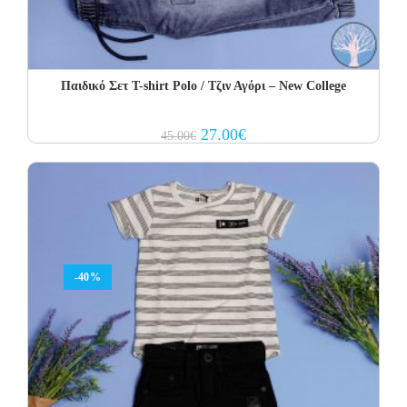
Παιδικό Σετ Τ-shirt Polo / Τζιν Αγόρι – New College
Original
Current
27.00
€
45.00
€
price
price
was:
is:
45.00€.
27.00€.
-40%