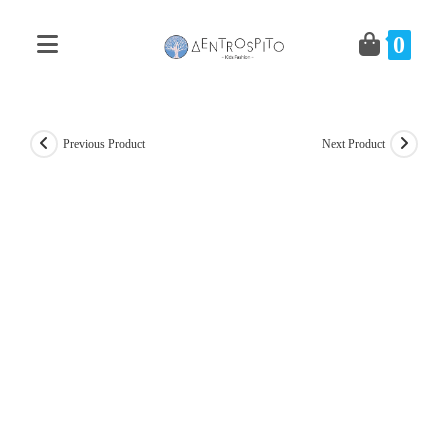
Skip
to
0
content
Previous Product
Next Product