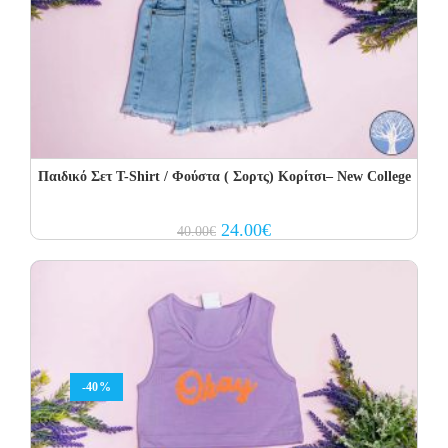
Παιδικό Σετ Τ-Shirt / Φούστα ( Σορτς) Κορίτσι– New College
Original
Current
24.00
€
40.00
€
price
price
was:
is:
40.00€.
24.00€.
-40%