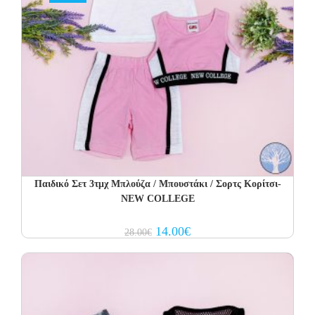
Παιδικό Σετ 3τμχ Μπλούζα / Μπουστάκι / Σορτς Κορίτσι-
NEW COLLEGE
Original
Current
14.00
€
28.00
€
price
price
was:
is:
28.00€.
14.00€.