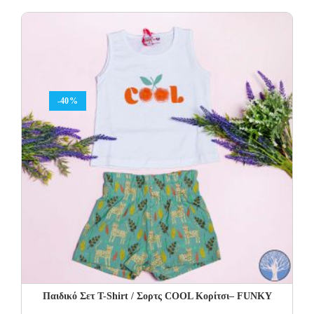
was:
is:
20.00€.
10.00€.
-40%
Παιδικό Σετ Τ-Shirt / Σορτς COOL Κορίτσι– FUNKY