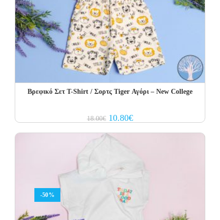
Βρεφικό Σετ Τ-Shirt / Σορτς Tiger Αγόρι – New College
Original
Current
10.80
€
18.00
€
price
price
was:
is:
18.00€.
10.80€.
-50%