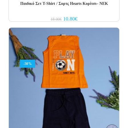
Παιδικό Σετ T-Shirt / Σορτς Hearts Κορίτσι– NEK
Original
Current
10.80
€
18.00
€
price
price
was:
is:
18.00€.
10.80€.
-50%