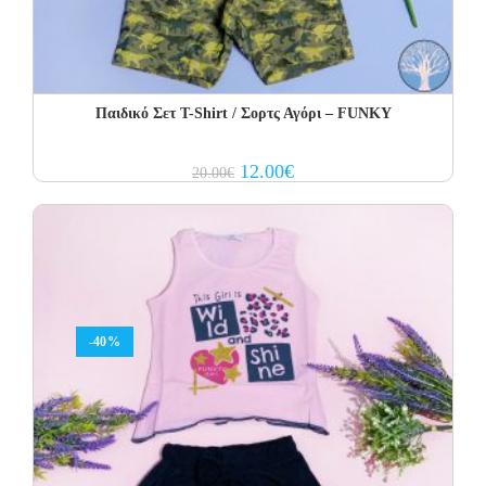
Παιδικό Σετ Τ-Shirt / Σορτς Αγόρι – FUNKY
Original
Current
12.00
€
20.00
€
price
price
was:
is:
20.00€.
12.00€.
-40%