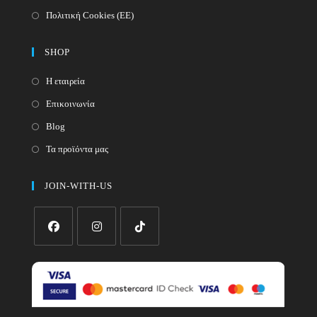
Πολιτική Cookies (ΕΕ)
SHOP
Η εταιρεία
Επικοινωνία
Blog
Τα προϊόντα μας
JOIN-WITH-US
Opens
Opens
Opens
in
in
in
a
a
a
new
new
new