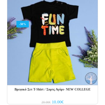
-50%
Βρεφικό Σετ Τ-Shirt / Σορτς Αγόρι- NEW COLLEGE
Original
Current
10.00
€
20.00
€
price
price