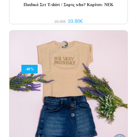
Παιδικό Σετ Τ-shirt / Σορτς who? Κορίτσι- NEK
Original
Current
10.80
€
18.00
€
price
price
was:
is:
18.00€.
10.80€.
-40%