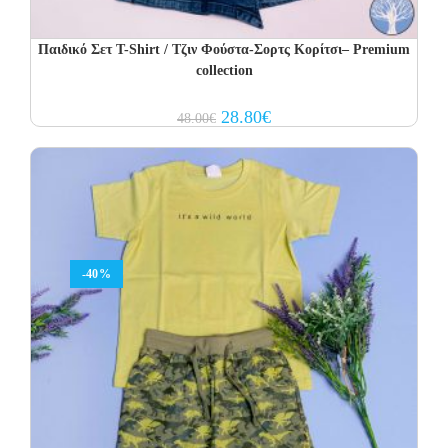
Παιδικό Σετ T-Shirt / Τζιν Φούστα-Σορτς Κορίτσι– Premium
collection
Original
Current
28.80
€
48.00
€
price
price
was:
is:
48.00€.
28.80€.
-40%