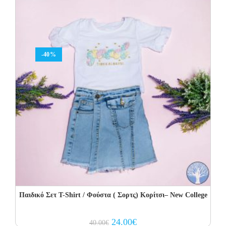
-40%
Παιδικό Σετ Τ-Shirt / Φούστα ( Σορτς) Κορίτσι– New College
Original
Current
24.00
€
40.00
€