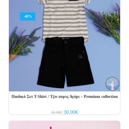
-40%
Παιδικό Σετ T-Shirt / Τζιν σορτς Αγόρι – Premium collection
Original
Current
30.00
€
50.00
€
price
price
was:
is:
50.00€.
30.00€.