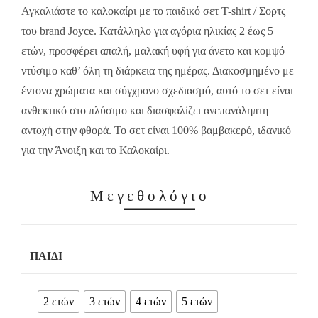
13.00€.
9.10€.
Αγκαλιάστε το καλοκαίρι με το παιδικό σετ T-shirt / Σορτς
του brand Joyce. Κατάλληλο για αγόρια ηλικίας 2 έως 5
ετών, προσφέρει απαλή, μαλακή υφή για άνετο και κομψό
ντύσιμο καθ’ όλη τη διάρκεια της ημέρας. Διακοσμημένο με
έντονα χρώματα και σύγχρονο σχεδιασμό, αυτό το σετ είναι
ανθεκτικό στο πλύσιμο και διασφαλίζει ανεπανάληπτη
αντοχή στην φθορά. Το σετ είναι 100% βαμβακερό, ιδανικό
για την Άνοιξη και το Καλοκαίρι.
Μεγεθολόγιο
ΠΑΙΔΊ
2 ετών
3 ετών
4 ετών
5 ετών