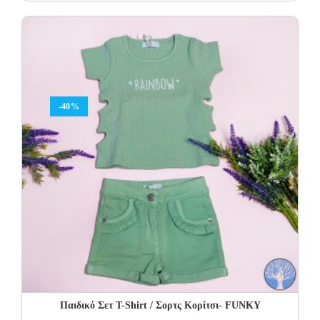
price
price
was:
is:
40.00€.
24.00€.
-40%
Παιδικό Σετ Τ-Shirt / Σορτς Κορίτσι- FUNKY