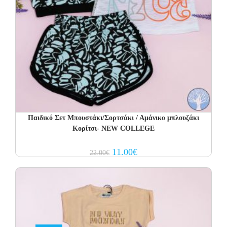
Παιδικό Σετ Μπουστάκι/Σορτσάκι / Αμάνικο μπλουζάκι
Κορίτσι- NEW COLLEGE
Original
Current
11.00
€
22.00
€
price
price
was:
is:
22.00€.
11.00€.