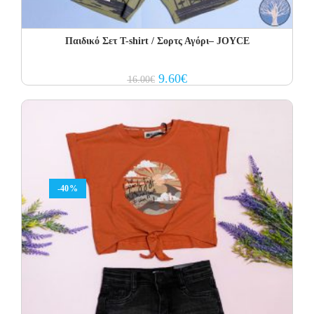
Παιδικό Σετ Τ-shirt / Σορτς Αγόρι– JOYCE
Original
Current
9.60
€
16.00
€
price
price
was:
is:
16.00€.
9.60€.
-40%