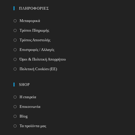
your
application
ΠΛΗΡΟΦΟΡΙΕΣ
application
Μεταφορικά
Τρόποι Πληρωμής
Τρόπος Αποστολής
Επιστροφές / Αλλαγές
Όροι & Πολιτική Απορρήτου
Πολιτική Cookies (ΕΕ)
SHOP
Η εταιρεία
Επικοινωνία
Blog
Τα προϊόντα μας