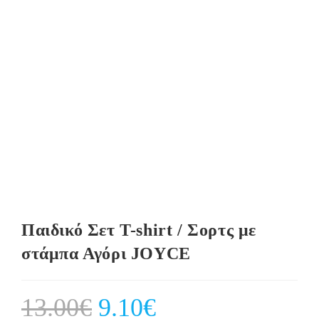
Παιδικό Σετ T-shirt / Σορτς με
στάμπα Αγόρι JOYCE
13.00
€
Original
9.10
€
Current
price
price
was:
is: