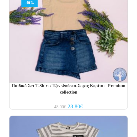
-40%
Παιδικό Σετ T-Shirt / Τζιν Φούστα-Σορτς Κορίτσι– Premium
collection
Original
Current
28.80
€
48.00
€
price
price
was:
is:
48.00€.
28.80€.