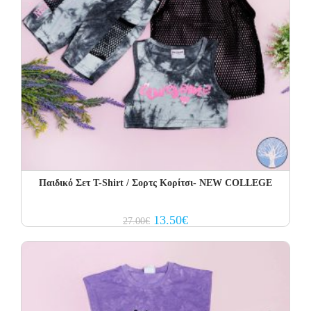
Παιδικό Σετ Τ-Shirt / Σορτς Κορίτσι- NEW COLLEGE
Original
Current
13.50
€
27.00
€
price
price
was:
is:
27.00€.
13.50€.