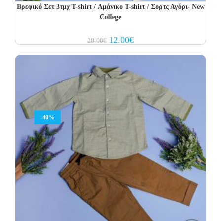
Βρεφικό Σετ 3τμχ T-shirt / Αμάνικο T-shirt / Σορτς Αγόρι- New
College
Original
Current
12.00
€
20.00
€
price
price
was:
is:
20.00€.
12.00€.
-40%