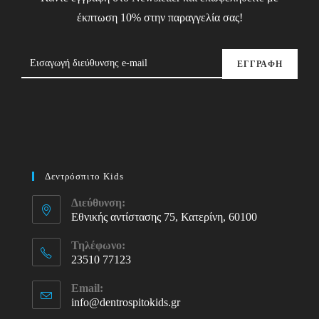
έκπτωση 10% στην παραγγελία σας!
ΕΓΓΡΑΦΗ
Δεντρόσπιτο Kids
Διεύθυνση:
Εθνικής αντίστασης 75, Κατερίνη, 60100
Τηλέφωνο:
23510 77123
Opens
Email:
in
info@dentrospitokids.gr
Opens
your
in