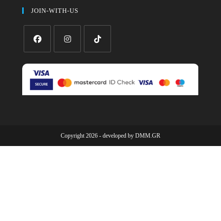
JOIN-WITH-US
Opens
Opens
Opens
in
in
in
a
a
a
new
new
new
tab
tab
tab
Copyright 2026 - developed by
DMM.GR