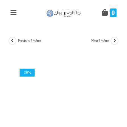
Skip
to
0
content
Previous Product
Next Product
-30%