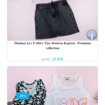
Παιδικό Σετ T-Shirt /Τζιν Φούστα Κορίτσι– Premium
collection
Original
Current
28.80
€
48.00
€
price
price
was:
is:
48.00€.
28.80€.
-50%