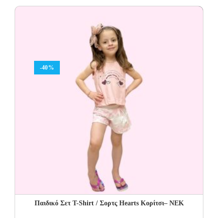
was:
is:
15.00€.
9.00€.
-40%
Παιδικό Σετ T-Shirt / Σορτς Hearts Κορίτσι– NEK