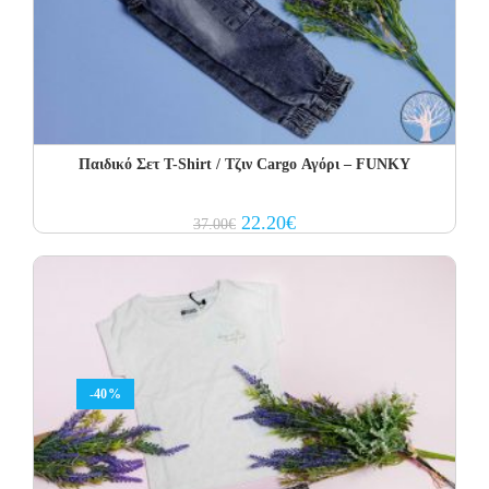
Παιδικό Σετ Τ-Shirt / Τζιν Cargo Αγόρι – FUNKY
Original
Current
22.20
€
37.00
€
price
price
was:
is:
37.00€.
22.20€.
-40%