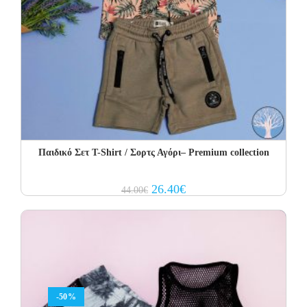
Παιδικό Σετ T-Shirt / Σορτς Αγόρι– Premium collection
Original
Current
26.40
€
44.00
€
price
price
was:
is:
44.00€.
26.40€.
-50%