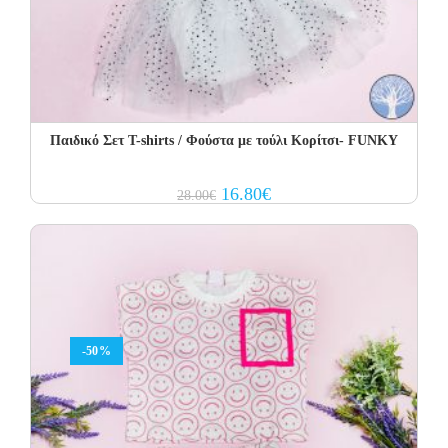
Παιδικό Σετ Τ-shirts / Φούστα με τούλι Κορίτσι- FUNKY
Original
Current
16.80
€
28.00
€
price
price
was:
is:
28.00€.
16.80€.
-50%