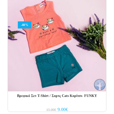
-40%
Βρεφικό Σετ Τ-Shirt / Σορτς Cats Κορίτσι- FUNKY
Original
Current
9.00
€
15.00
€
price
price