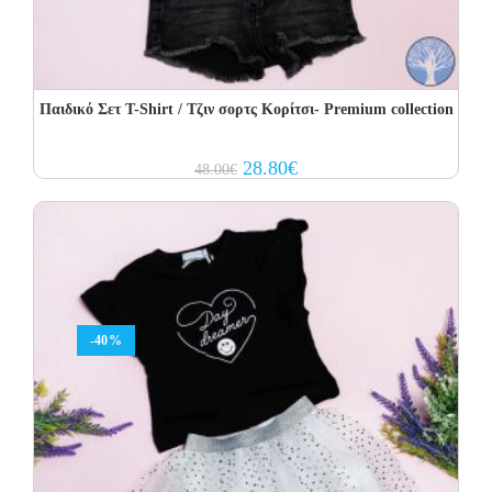
Παιδικό Σετ T-Shirt / Τζιν σορτς Κορίτσι- Premium collection
Original
Current
28.80
€
48.00
€
price
price
was:
is:
48.00€.
28.80€.
-40%