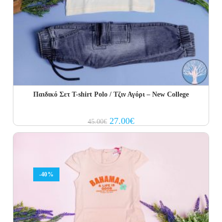
Παιδικό Σετ Τ-shirt Polo / Τζιν Αγόρι – New College
Original
Current
27.00
€
45.00
€
price
price
was:
is:
45.00€.
27.00€.
-40%