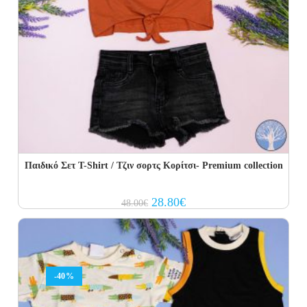
Παιδικό Σετ T-Shirt / Τζιν σορτς Κορίτσι- Premium collection
Original
Current
28.80
€
48.00
€
price
price
was:
is:
48.00€.
28.80€.
-40%