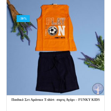
17.00€.
8.50€.
-50%
Παιδικό Σετ Αμάνικο T-shirt- σορτς Αγόρι – FUNKY KIDS