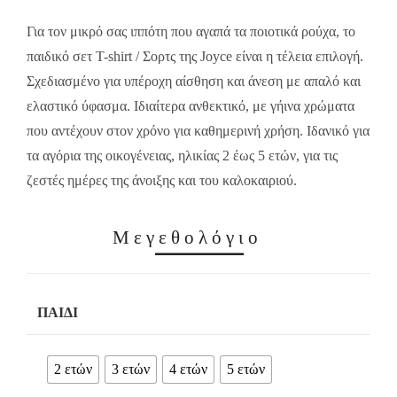
13.00€.
9.10€.
Για τον μικρό σας ιππότη που αγαπά τα ποιοτικά ρούχα, το
παιδικό σετ T-shirt / Σορτς της Joyce είναι η τέλεια επιλογή.
Σχεδιασμένο για υπέροχη αίσθηση και άνεση με απαλό και
ελαστικό ύφασμα. Ιδιαίτερα ανθεκτικό, με γήινα χρώματα
που αντέχουν στον χρόνο για καθημερινή χρήση. Ιδανικό για
τα αγόρια της οικογένειας, ηλικίας 2 έως 5 ετών, για τις
ζεστές ημέρες της άνοιξης και του καλοκαιριού.
Μεγεθολόγιο
ΠΑΙΔΊ
2 ετών
3 ετών
4 ετών
5 ετών