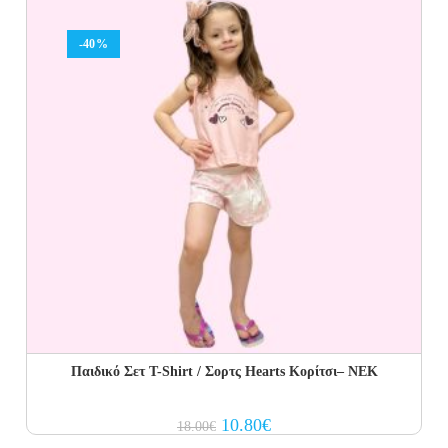
-40%
Παιδικό Σετ T-Shirt / Σορτς Hearts Κορίτσι– NEK
Original
Current
10.80
€
18.00
€
price
price