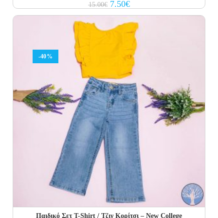
Original
Current
7.50
€
15.00
€
price
price
was:
is:
15.00€.
7.50€.
-40%
Παιδικό Σετ Τ-Shirt / Τζιν Κορίτσι – New College