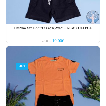
Παιδικό Σετ Τ-Shirt / Σορτς Αγόρι – NEW COLLEGE
Original
Current
10.00
€
28.00
€
price
price
was:
is:
28.00€.
10.00€.
-40%