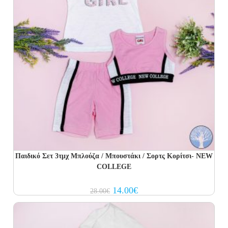
Παιδικό Σετ 3τμχ Μπλούζα / Μπουστάκι / Σορτς Κορίτσι- NEW
COLLEGE
Original
Current
14.00
€
28.00
€
price
price
was:
is:
28.00€.
14.00€.