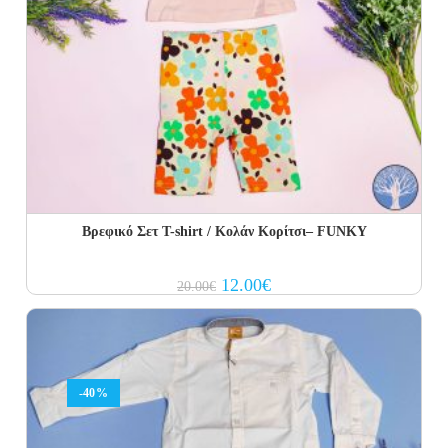
Βρεφικό Σετ Τ-shirt / Κολάν Κορίτσι– FUNKY
Original
Current
12.00
€
20.00
€
price
price
was:
is:
20.00€.
12.00€.
-40%