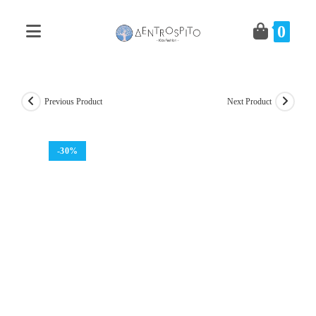
Skip
to
0
content
Previous Product
Next Product
-30%