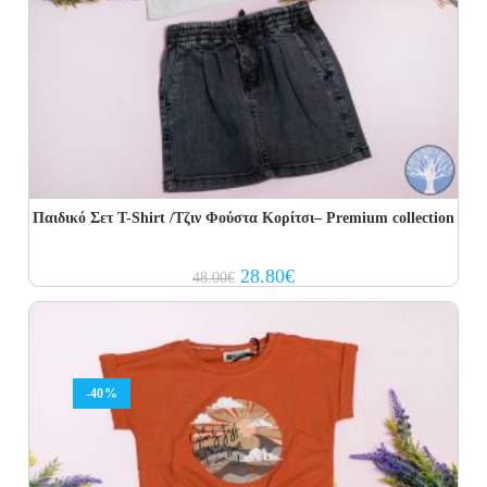
Παιδικό Σετ T-Shirt /Τζιν Φούστα Κορίτσι– Premium collection
Original
Current
28.80
€
48.00
€
price
price
was:
is:
48.00€.
28.80€.
-40%