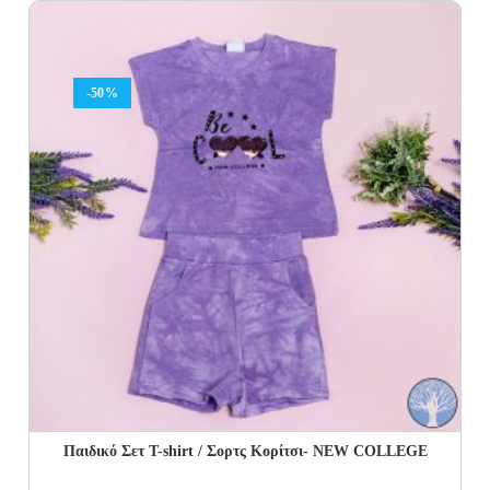
was:
is:
18.00€.
10.80€.
-50%
Παιδικό Σετ T-shirt / Σορτς Κορίτσι- NEW COLLEGE