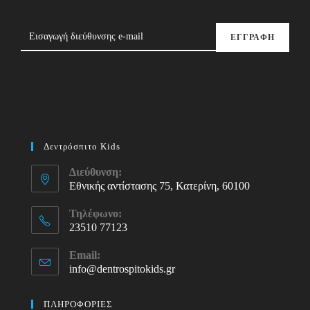
ΕΓΓΡΑΦΗ
Δεντρόσπιτο Kids
Διεύθυνση:
Εθνικής αντίστασης 75, Κατερίνη, 60100
Τηλέφωνο:
23510 77123
Opens
Email:
in
info@dentrospitokids.gr
Opens
your
in
your
application
ΠΛΗΡΟΦΟΡΙΕΣ
application