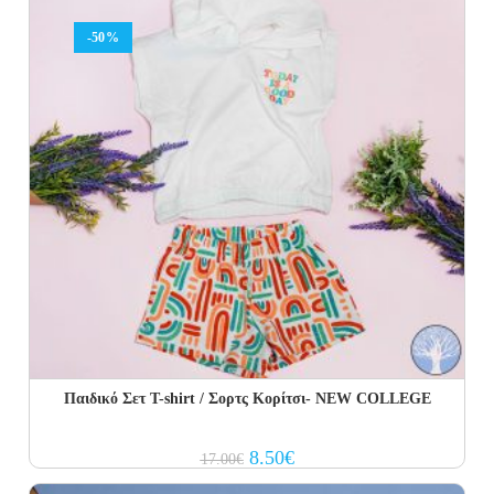
-50%
Παιδικό Σετ T-shirt / Σορτς Κορίτσι- NEW COLLEGE
Original
Current
8.50
€
17.00
€
price
price
was:
is: