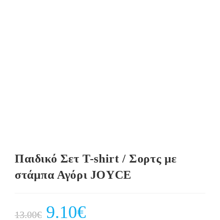
Παιδικό Σετ T-shirt / Σορτς με
στάμπα Αγόρι JOYCE
Original
9.10
€
Current
13.00
€
price
price
was:
is: