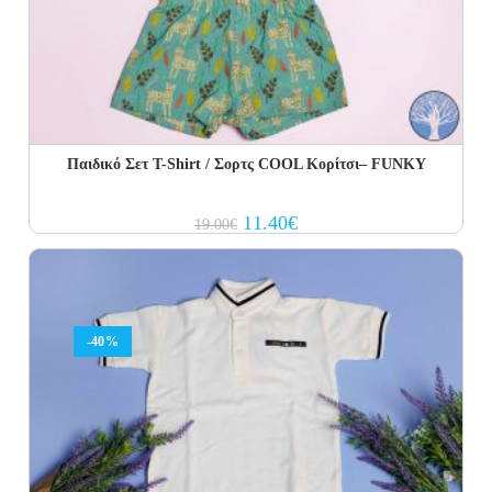
Παιδικό Σετ Τ-Shirt / Σορτς COOL Κορίτσι– FUNKY
Original
Current
11.40
€
19.00
€
price
price
was:
is:
19.00€.
11.40€.
-40%