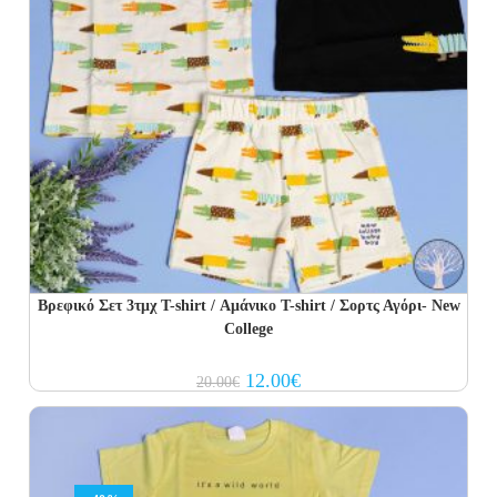
Βρεφικό Σετ 3τμχ T-shirt / Αμάνικο T-shirt / Σορτς Αγόρι- New
College
Original
Current
12.00
€
20.00
€
price
price
was:
is:
20.00€.
12.00€.