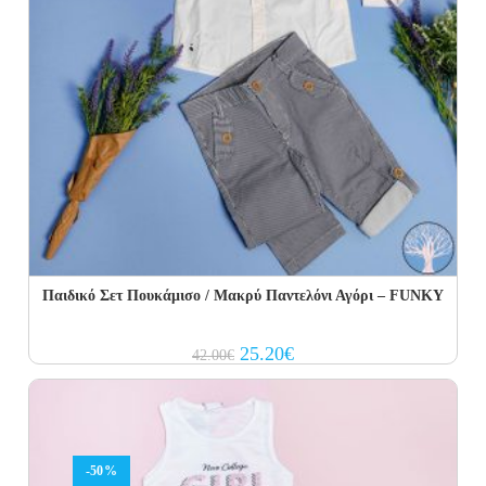
Παιδικό Σετ Πουκάμισο / Μακρύ Παντελόνι Αγόρι – FUNKY
Original
Current
25.20
€
42.00
€
price
price
was:
is:
42.00€.
25.20€.
-50%