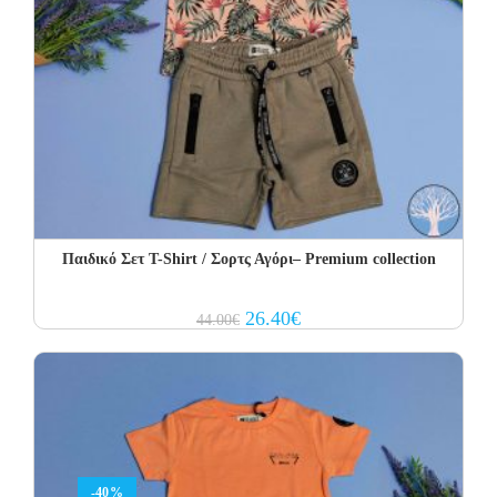
Παιδικό Σετ T-Shirt / Σορτς Αγόρι– Premium collection
Original
Current
26.40
€
44.00
€
price
price
was:
is:
44.00€.
26.40€.
-40%