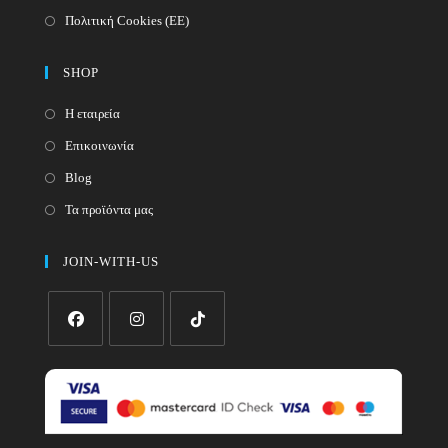
Πολιτική Cookies (ΕΕ)
SHOP
Η εταιρεία
Επικοινωνία
Blog
Τα προϊόντα μας
JOIN-WITH-US
Opens
Opens
Opens
in
in
in
a
a
a
new
new
new