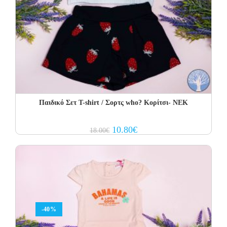
Παιδικό Σετ Τ-shirt / Σορτς who? Κορίτσι- NEK
Original
Current
10.80
€
18.00
€
price
price
was:
is:
18.00€.
10.80€.
-40%