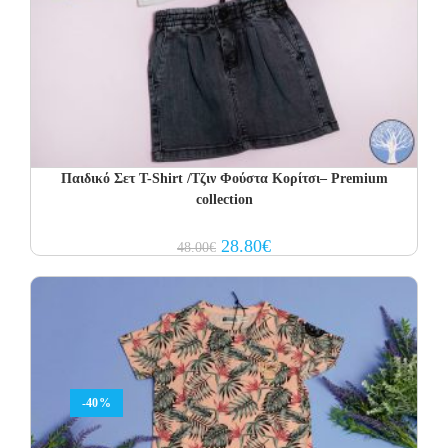
Παιδικό Σετ T-Shirt /Τζιν Φούστα Κορίτσι– Premium
collection
Original
Current
28.80
€
48.00
€
price
price
was:
is:
48.00€.
28.80€.
-40%