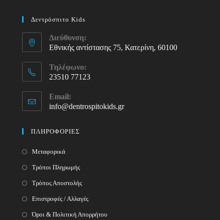
Δεντρόσπιτο Kids
Διεύθυνση:
Εθνικής αντίστασης 75, Κατερίνη, 60100
Τηλέφωνο:
23510 77123
Opens
Email:
in
info@dentrospitokids.gr
Opens
your
in
your
application
ΠΛΗΡΟΦΟΡΙΕΣ
application
Μεταφορικά
Τρόποι Πληρωμής
Τρόπος Αποστολής
Επιστροφές / Αλλαγές
Όροι & Πολιτική Απορρήτου