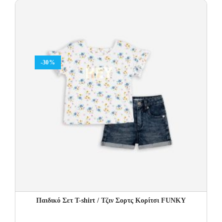
Τα προϊόντα πρέπει να είναι άθικτα, αφόρετα, να μην έχουν πλυθεί
και να έχουν το καρτελάκι της αγοράς τους.
Οι αλλαγές πραγματοποιούνται με τη διαδικασία της παραλαβής
κατά την παράδοση.
-30%
Η πρώτη αλλαγή κοστίζει 5€ για Ελλάδα όλη την Ελλάδα. Οι
επόμενες αλλαγές είναι +8.50€
Όλα τα προϊόντα περνούν από μία λεπτομερή και προσεκτική
διαδικασία ελέγχου πριν από την αποστολή τους.
Σε περίπτωση που κάποιο προϊόν έχει παραδοθεί σε κάποιον
πελάτη μας και είναι ελαττωματικό χωρίς να γίνει αντιληπτό από
εμάς, δεσμευόμαστε με άμεση αντικατάστασή του προϊόντος,
χωρίς καμία οικονομική επιβάρυνση του πελάτη.
Παιδικό Σετ T-shirt / Τζιν Σορτς Κορίτσι FUNKY