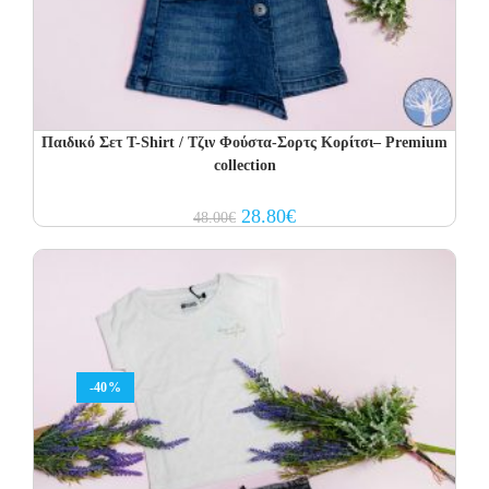
Παιδικό Σετ T-Shirt / Τζιν Φούστα-Σορτς Κορίτσι– Premium
collection
Original
Current
28.80
€
48.00
€
price
price
was:
is:
48.00€.
28.80€.
-40%