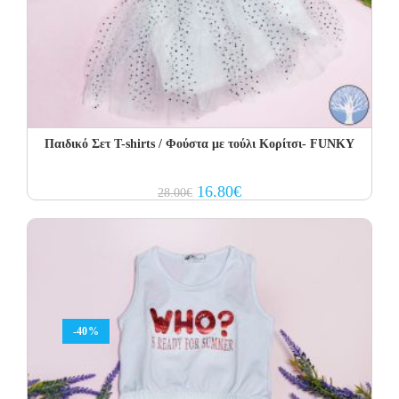
Παιδικό Σετ Τ-shirts / Φούστα με τούλι Κορίτσι- FUNKY
Original
Current
16.80
€
28.00
€
price
price
was:
is:
28.00€.
16.80€.
-40%