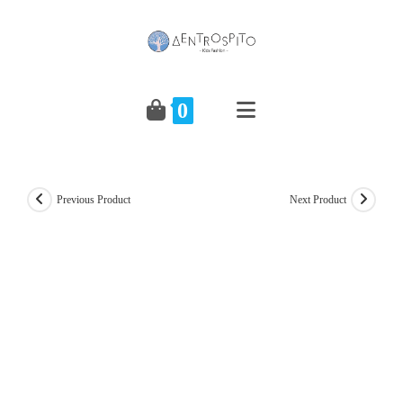
Skip
to
content
0
Previous Product
Next Product