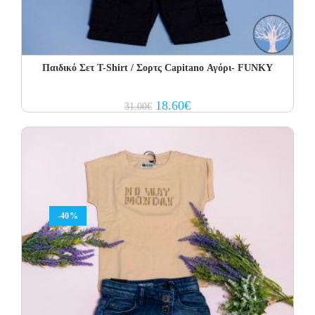
Παιδικό Σετ Τ-Shirt / Σορτς Capitano Αγόρι- FUNKY
Original
Current
18.60
€
31.00
€
price
price
was:
is:
31.00€.
18.60€.
-40%