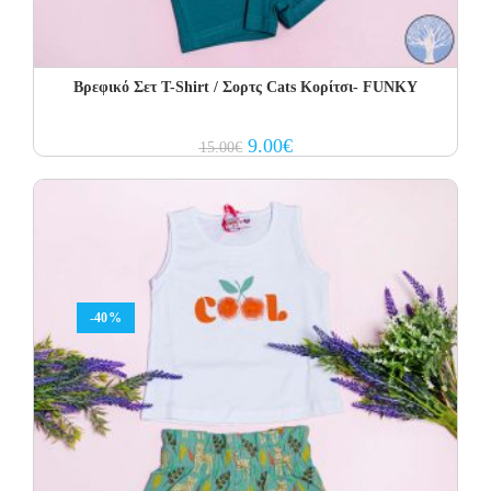
Βρεφικό Σετ Τ-Shirt / Σορτς Cats Κορίτσι- FUNKY
Original
Current
9.00
€
15.00
€
price
price
was:
is:
15.00€.
9.00€.
-40%