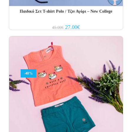
Παιδικό Σετ Τ-shirt Polo / Τζιν Αγόρι – New College
Original
Current
27.00
€
45.00
€
price
price
was:
is:
45.00€.
27.00€.
-40%