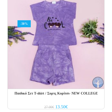
-50%
Παιδικό Σετ T-shirt / Σορτς Κορίτσι- NEW COLLEGE
Original
Current
13.50
€
27.00
€
price
price