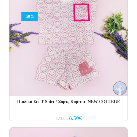
-50%
Παιδικό Σετ Τ-Shirt / Σορτς Κορίτσι- NEW COLLEGE
Original
Current
8.50
€
17.00
€
price
price
was:
is:
17.00€.
8.50€.