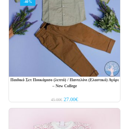
-40%
Παιδικό Σετ Πουκάμισο (λεπτό) / Παντελόνι (Ελαστικό) Αγόρι
– New College
Original
Current
27.00
€
45.00
€
price
price
was:
is:
45.00€.
27.00€.