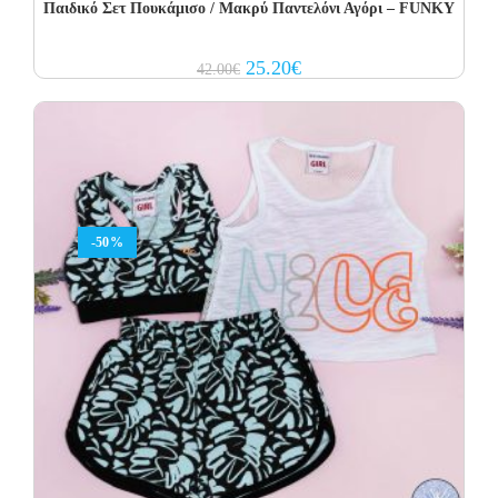
Παιδικό Σετ Πουκάμισο / Μακρύ Παντελόνι Αγόρι – FUNKY
Original
Current
25.20
€
42.00
€
price
price
was:
is:
42.00€.
25.20€.
-50%