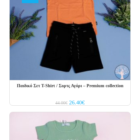
Παιδικό Σετ T-Shirt / Σορτς Αγόρι – Premium collection
Original
Current
26.40
€
44.00
€
price
price
was:
is:
44.00€.
26.40€.