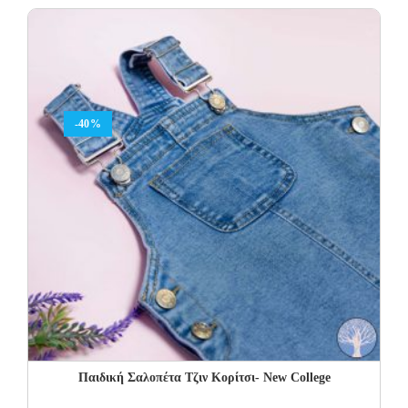
was:
is:
27.00€.
13.50€.
-40%
Παιδική Σαλοπέτα Τζιν Κορίτσι- New College