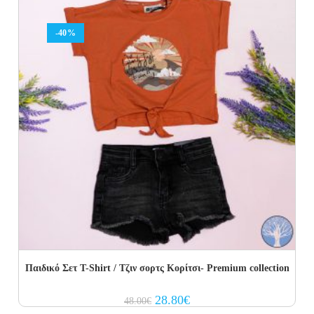
-40%
Παιδικό Σετ T-Shirt / Τζιν σορτς Κορίτσι- Premium collection
Original
Current
28.80
€
48.00
€
price
price