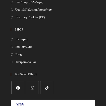
Επιστροφές / Αλλαγές
Όροι & Πολιτική Απορρήτου
Πολιτική Cookies (ΕΕ)
SHOP
Η εταιρεία
Επικοινωνία
Blog
Τα προϊόντα μας
JOIN-WITH-US
Opens
Opens
Opens
in
in
in