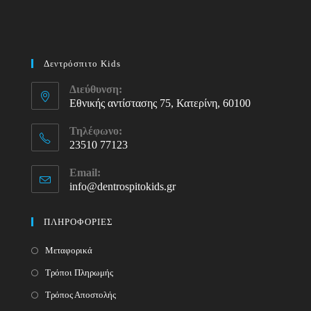
Δεντρόσπιτο Kids
Διεύθυνση:
Εθνικής αντίστασης 75, Κατερίνη, 60100
Τηλέφωνο:
23510 77123
Opens
Email:
in
info@dentrospitokids.gr
Opens
your
in
your
application
ΠΛΗΡΟΦΟΡΙΕΣ
application
Μεταφορικά
Τρόποι Πληρωμής
Τρόπος Αποστολής