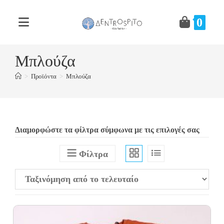
Skip
to
0
content
Μπλούζα
>
Προϊόντα
>
Μπλούζα
Διαμορφώστε τα φίλτρα σύμφωνα με τις επιλογές σας
Φίλτρα