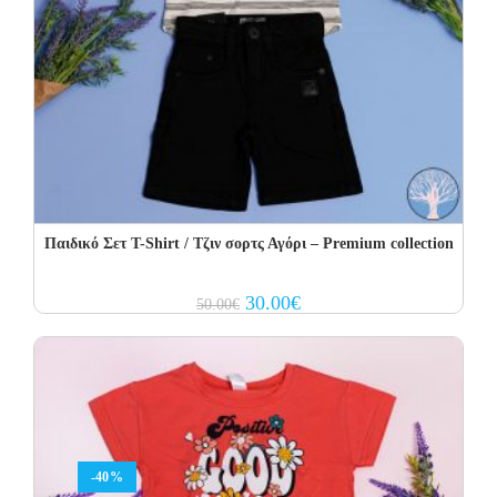
Παιδικό Σετ T-Shirt / Τζιν σορτς Αγόρι – Premium collection
Original
Current
30.00
€
50.00
€
price
price
was:
is:
50.00€.
30.00€.
-40%