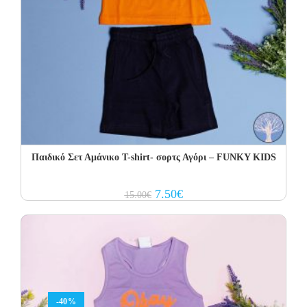
Παιδικό Σετ Αμάνικο T-shirt- σορτς Αγόρι – FUNKY KIDS
Original
Current
7.50
€
15.00
€
price
price
was:
is:
15.00€.
7.50€.
-40%