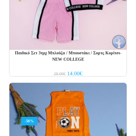
Παιδικό Σετ 3τμχ Μπλούζα / Μπουστάκι / Σορτς Κορίτσι-
NEW COLLEGE
Original
Current
14.00
€
28.00
€
price
price
was:
is:
28.00€.
14.00€.
-50%