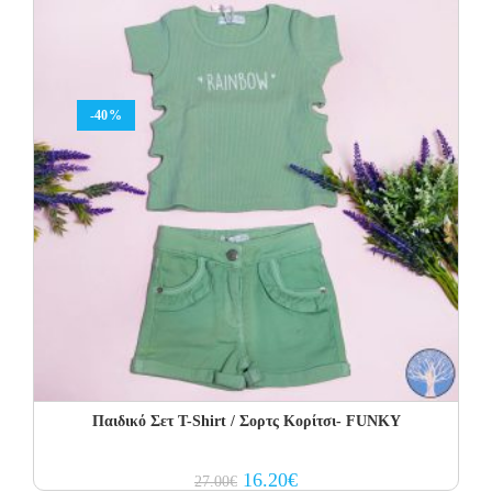
-40%
Παιδικό Σετ Τ-Shirt / Σορτς Κορίτσι- FUNKY
Original
Current
16.20
€
27.00
€
price
price