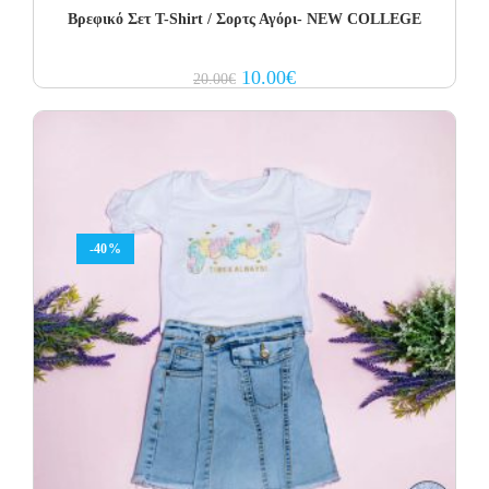
Βρεφικό Σετ Τ-Shirt / Σορτς Αγόρι- NEW COLLEGE
Original
Current
10.00
€
20.00
€
price
price
was:
is:
20.00€.
10.00€.
-40%