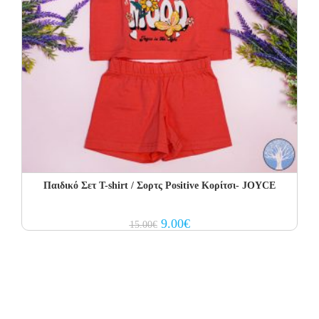
Παιδικό Σετ Τ-shirt / Σορτς Positive Κορίτσι- JOYCE
Original
Current
9.00
€
15.00
€
price
price
was:
is:
15.00€.
9.00€.