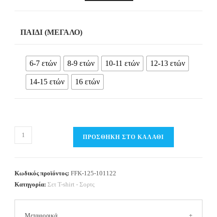
ΠΑΙΔΊ (ΜΕΓΆΛΟ)
6-7 ετών
8-9 ετών
10-11 ετών
12-13 ετών
14-15 ετών
16 ετών
Παιδικό
ΠΡΟΣΘΉΚΗ ΣΤΟ ΚΑΛΆΘΙ
Σετ
T-
shirt-
Κωδικός προϊόντος:
FFK-125-101122
Σορτς
Κατηγορία:
Σετ Τ-shirt - Σορτς
με
στάμπα
Μεταφορικά
Αγόρι