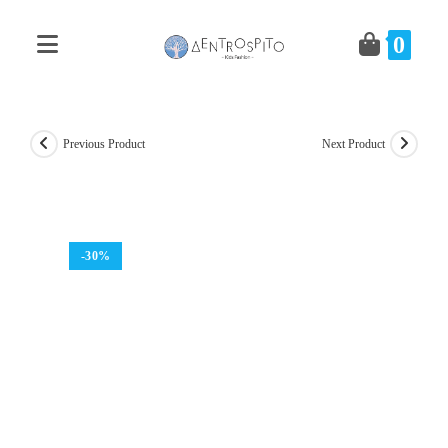
Skip
to
0
content
Previous Product
Next Product
-30%