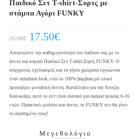
Παιδικό Σετ T-shirt-Σορτς με
στάμπα Αγόρι FUNKY
Original
17.50
€
Current
25.00
€
price
price
was:
is:
25.00€.
17.50€.
Απογειώστε την καθημερινότητα του παιδιού σας με το
άνετο και κομψό Παιδικό Σετ T-shirt-Σορτς FUNKY. Ο
σύγχρονος σχεδιασμός και τα γήινα χρώματα εγγυώνται
έναν infashion look, ενώ το 100% βαμβακερό υλικό
προσφέρει μοναδική άνεση. Κατάλληλο για την Άνοιξη-
Καλοκαίρι, αυτό το σετ είναι ιδανικό για αγόρια ηλικίας 6-16
ετών. Πρακτικό, μοδάτο και άνετο, το FUNKY σετ θα γίνει
το αγαπημένο τους!
Μεγεθολόγιο