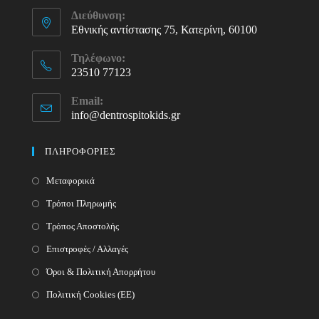
Διεύθυνση:
Εθνικής αντίστασης 75, Κατερίνη, 60100
Τηλέφωνο:
23510 77123
Opens
Email:
in
info@dentrospitokids.gr
Opens
your
in
your
application
ΠΛΗΡΟΦΟΡΙΕΣ
application
Μεταφορικά
Τρόποι Πληρωμής
Τρόπος Αποστολής
Επιστροφές / Αλλαγές
Όροι & Πολιτική Απορρήτου
Πολιτική Cookies (ΕΕ)