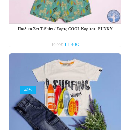
Παιδικό Σετ Τ-Shirt / Σορτς COOL Κορίτσι– FUNKY
Original
Current
11.40
€
19.00
€
price
price
was:
is:
19.00€.
11.40€.
-40%