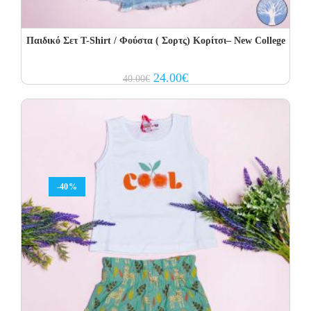
Παιδικό Σετ Τ-Shirt / Φούστα ( Σορτς) Κορίτσι– New College
Original
Current
24.00
€
40.00
€
price
price
was:
is:
40.00€.
24.00€.
-40%