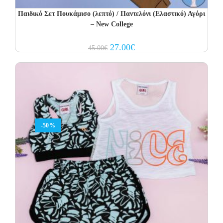
Παιδικό Σετ Πουκάμισο (λεπτό) / Παντελόνι (Ελαστικό) Αγόρι
– New College
Original
Current
27.00
€
45.00
€
price
price
was:
is:
45.00€.
27.00€.
-50%