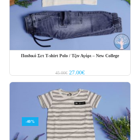
Παιδικό Σετ Τ-shirt Polo / Τζιν Αγόρι – New College
Original
Current
27.00
€
45.00
€
price
price
was:
is:
45.00€.
27.00€.
-40%