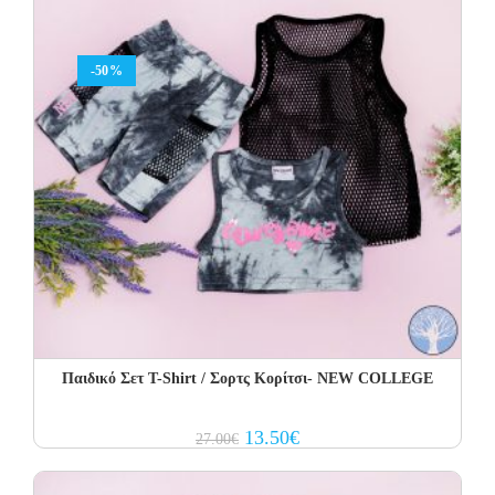
-50%
Παιδικό Σετ Τ-Shirt / Σορτς Κορίτσι- NEW COLLEGE
Original
Current
13.50
€
27.00
€
price
price
was:
is:
27.00€.
13.50€.