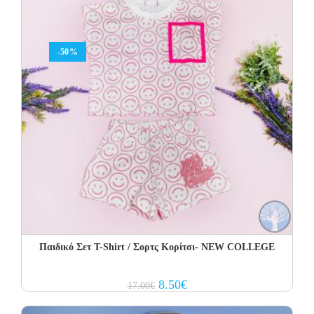
-50%
Παιδικό Σετ Τ-Shirt / Σορτς Κορίτσι- NEW COLLEGE
Original
Current
8.50
€
17.00
€
price
price
was:
is:
17.00€.
8.50€.