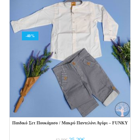
-40%
Παιδικό Σετ Πουκάμισο / Μακρύ Παντελόνι Αγόρι – FUNKY
Original
Current
25.20
€