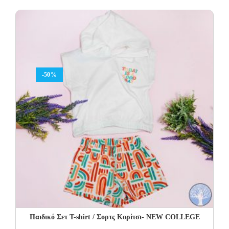
was:
is:
27.00€.
16.20€.
-50%
Παιδικό Σετ T-shirt / Σορτς Κορίτσι- NEW COLLEGE