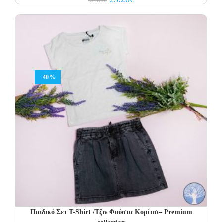
42.00
€
price
price
was:
is:
42.00€.
25.20€.
-40%
Παιδικό Σετ T-Shirt /Τζιν Φούστα Κορίτσι– Premium