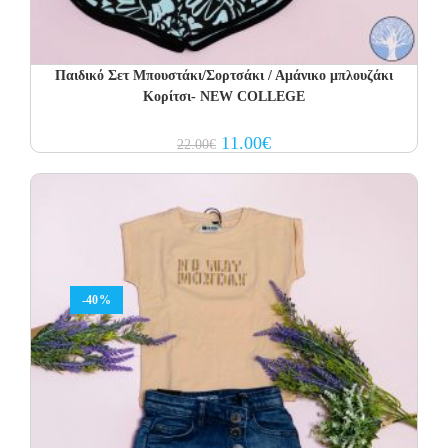
Παιδικό Σετ Μπουστάκι/Σορτσάκι / Αμάνικο μπλουζάκι
Κορίτσι- NEW COLLEGE
Original
Current
11.00
€
22.00
€
price
price
was:
is:
22.00€.
11.00€.
-40%