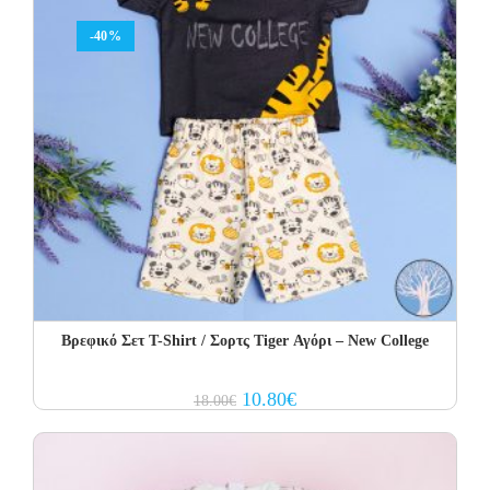
-40%
Βρεφικό Σετ Τ-Shirt / Σορτς Tiger Αγόρι – New College
Original
Current
10.80
€
18.00
€
price
price
was:
is:
18.00€.
10.80€.