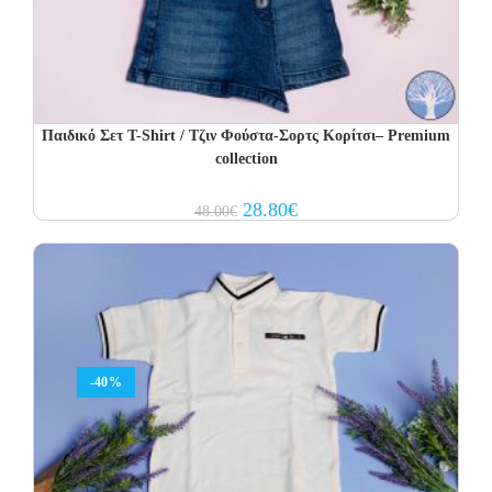
Παιδικό Σετ T-Shirt / Τζιν Φούστα-Σορτς Κορίτσι– Premium
collection
Original
Current
28.80
€
48.00
€
price
price
was:
is:
48.00€.
28.80€.
-40%