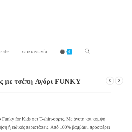
 sale
επικοινωνία
toggle
0
website
τς με τσέπη Αγόρι FUNKY
search
 Funky for Kids σετ T-shirt-σορτς. Με άνετη και κομψή
ρήση ή ειδικές περιστάσεις. Από 100% βαμβάκι, προσφέρει