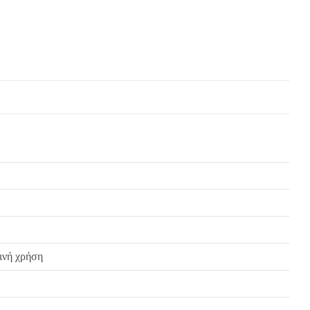
ή του προϊόντος, χωρίς καμία οικονομική επιβάρυνση του πελάτη.
ρινή χρήση