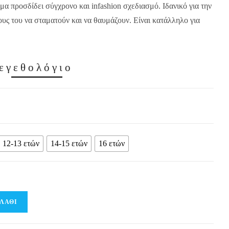
μα προσδίδει σύγχρονο και infashion σχεδιασμό. Ιδανικό για την
λους του να σταματούν και να θαυμάζουν. Είναι κατάλληλο για
εγεθολόγιο
12-13 ετών
14-15 ετών
16 ετών
ΛΆΘΙ