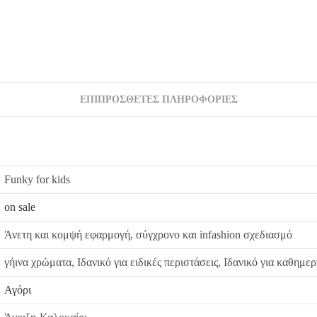
από εμάς, δεσμευόμαστε με άμεση αντικατάστασ
ΕΠΙΠΡΌΣΘΕΤΕΣ ΠΛΗΡΟΦΟΡΊΕΣ
Funky for kids
on sale
Άνετη και κομψή εφαρμογή, σύγχρονο και infashion σχεδιασμό
γήινα χρώματα, Ιδανικό για ειδικές περιστάσεις, Ιδανικό για καθημε
Αγόρι