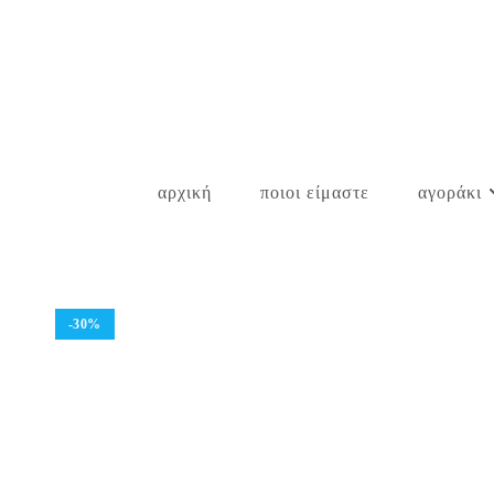
Skip
to
content
αρχική
ποιοι είμαστε
αγοράκι
-30%