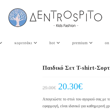
κοριτσάκι
hot
premium
on
Παιδικό Σετ T-shirt-Σορ
Original
20.30
€
Current
29.00
€
price
price
was:
is:
29.00€.
20.30€.
Απογειώστε το στυλ του αγοριού σας με το
εφαρμογή, είναι ιδανικό για καθημερινή χ