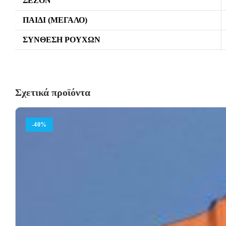
ΣΕΖΌΝ
ΠΑΙΔΊ (ΜΕΓΆΛΟ)
ΣΎΝΘΕΣΗ ΡΟΎΧΩΝ
Σχετικά προϊόντα
-40%