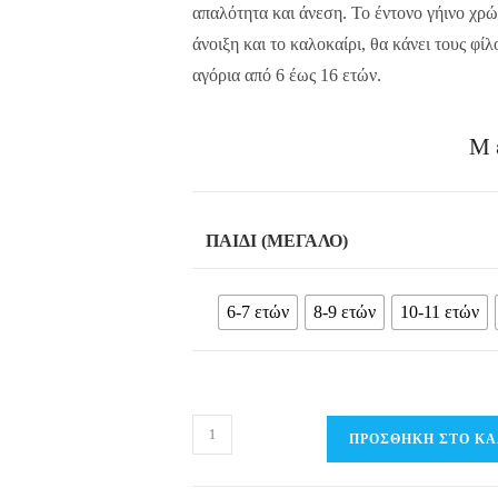
απαλότητα και άνεση. Το έντονο γήινο χρώ
άνοιξη και το καλοκαίρι, θα κάνει τους φί
αγόρια από 6 έως 16 ετών.
Μ
ΠΑΙΔΊ (ΜΕΓΆΛΟ)
6-7 ετών
8-9 ετών
10-11 ετών
Παιδικό
ΠΡΟΣΘΉΚΗ ΣΤΟ ΚΑ
Σετ
T-