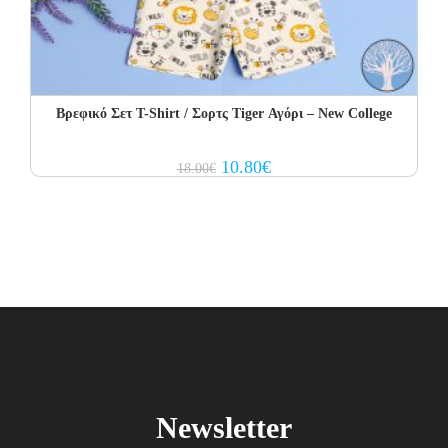
Βρεφικό Σετ Τ-Shirt / Σορτς Tiger Αγόρι – New College
Original
Current
10.80
€
18.00
€
price
price
was:
is:
18.00€.
10.80€.
Newsletter