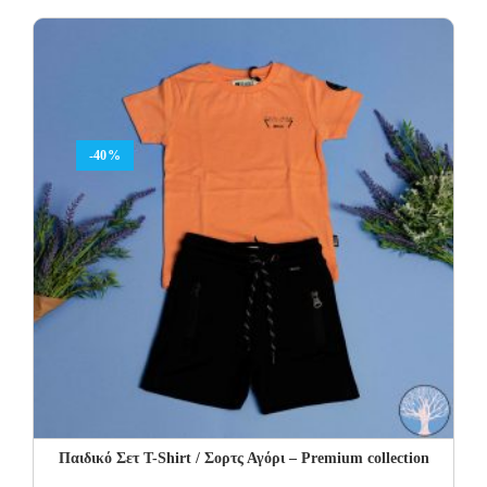
was:
is:
45.00€.
27.00€.
-40%
Παιδικό Σετ T-Shirt / Σορτς Αγόρι – Premium collection