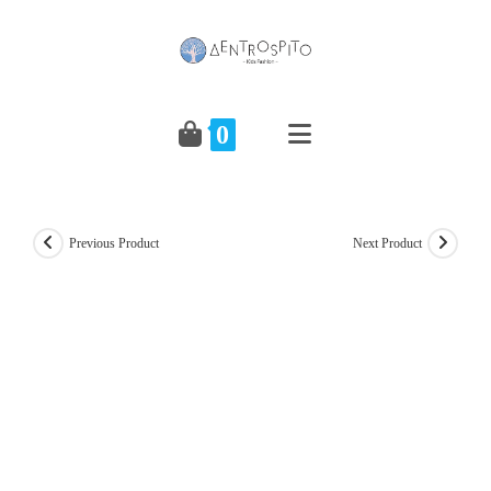
Skip
to
content
0
Previous Product
Next Product