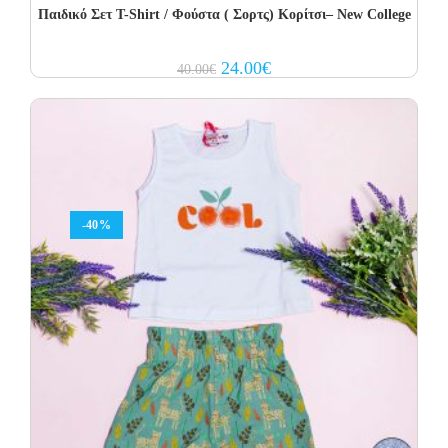
Παιδικό Σετ Τ-Shirt / Φούστα ( Σορτς) Κορίτσι– New College
Original
Current
24.00
€
40.00
€
price
price
was:
is:
40.00€.
24.00€.
-40%