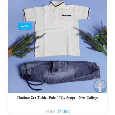
-40%
Παιδικό Σετ Τ-shirt Polo / Τζιν Αγόρι – New College
Original
Current
27.00
€
45.00
€
price
price