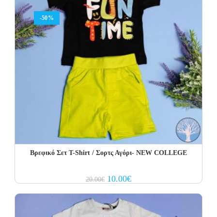
-50%
Βρεφικό Σετ Τ-Shirt / Σορτς Αγόρι- NEW COLLEGE
Original
Current
10.00
€
20.00
€
price
price
was:
is:
20.00€.
10.00€.