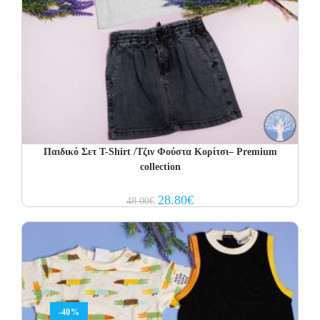
Παιδικό Σετ T-Shirt /Τζιν Φούστα Κορίτσι– Premium
collection
Original
Current
28.80
€
48.00
€
price
price
was:
is:
48.00€.
28.80€.
-40%