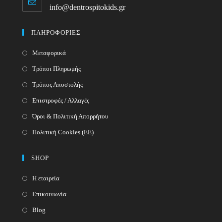
in
info@dentrospitokids.gr
Opens
your
in
your
application
ΠΛΗΡΟΦΟΡΙΕΣ
application
Μεταφορικά
Τρόποι Πληρωμής
Τρόπος Αποστολής
Επιστροφές / Αλλαγές
Όροι & Πολιτική Απορρήτου
Πολιτική Cookies (ΕΕ)
SHOP
Η εταιρεία
Επικοινωνία
Blog