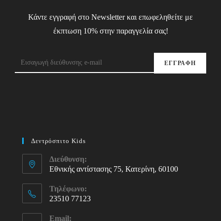
Κάντε εγγραφή στο Newsletter και επωφεληθείτε με
έκπτωση 10% στην παραγγελία σας!
ΕΓΓΡΑΦΗ
Δεντρόσπιτο Kids
Διεύθυνση:
Εθνικής αντίστασης 75, Κατερίνη, 60100
Τηλέφωνο:
23510 77123
Opens
Email: