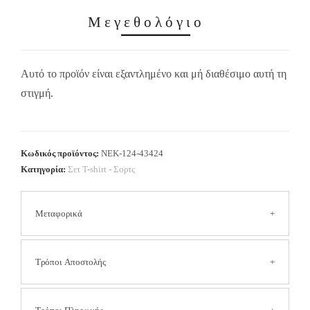
Μεγεθολόγιο
Αυτό το προϊόν είναι εξαντλημένο και μή διαθέσιμο αυτή τη
στιγμή.
Κωδικός προϊόντος:
NEK-124-43424
Κατηγορία:
Σετ Τ-shirt - Σορτς
Μεταφορικά
Τα έξοδα αποστολής είναι
2.50 € για όλη την Ελλάδα
Τρόποι Αποστολής
(Συμπεριλαμβανομένων των νησιών και των δυσπρόσιτων
περιοχών).
Στις αποστολές με αντικαταβολή η χρέωση είναι επιπλέον
Αποστολή με Courier