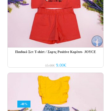
Παιδικό Σετ Τ-shirt / Σορτς Positive Κορίτσι- JOYCE
Original
Current
9.00
€
15.00
€
price
price
was:
is:
15.00€.
9.00€.
-40%