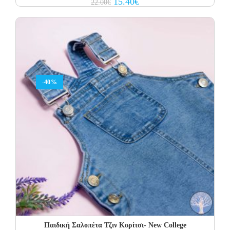
15.40
€
22.00
€
price
price
was:
is:
22.00€.
15.40€.
-40%
Παιδική Σαλοπέτα Τζιν Κορίτσι- New College