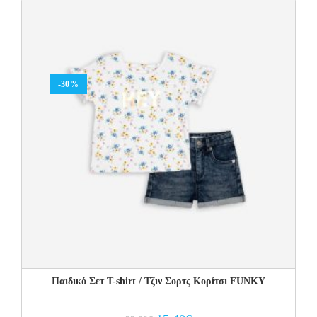
50.00€.
30.00€.
-30%
Παιδικό Σετ T-shirt / Τζιν Σορτς Κορίτσι FUNKY
Original
Current