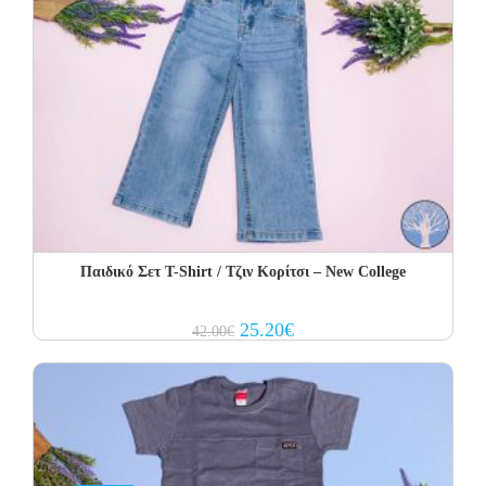
Παιδικό Σετ Τ-Shirt / Τζιν Κορίτσι – New College
Original
Current
25.20
€
42.00
€
price
price
was:
is:
42.00€.
25.20€.