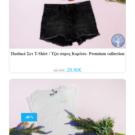
Παιδικό Σετ T-Shirt / Τζιν σορτς Κορίτσι- Premium collection
Original
Current
28.80
€
48.00
€
price
price
was:
is:
48.00€.
28.80€.
-40%