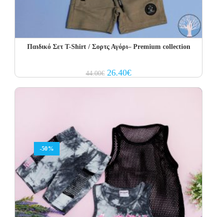
Παιδικό Σετ T-Shirt / Σορτς Αγόρι– Premium collection
Original
Current
26.40
€
44.00
€
price
price
was:
is:
44.00€.
26.40€.
-50%