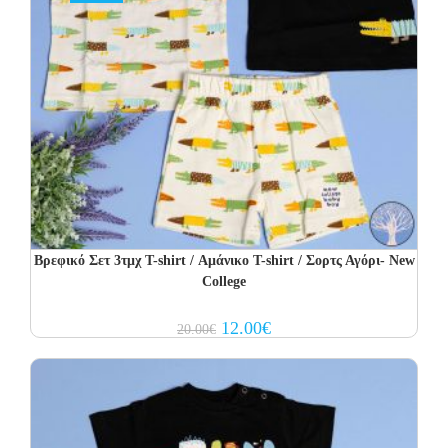
Βρεφικό Σετ 3τμχ T-shirt / Αμάνικο T-shirt / Σορτς Αγόρι- New
College
Original
Current
12.00
€
20.00
€
price
price
was:
is:
20.00€.
12.00€.