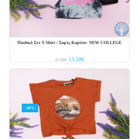
Παιδικό Σετ Τ-Shirt / Σορτς Κορίτσι- NEW COLLEGE
Original
Current
13.50
€
27.00
€
price
price
was:
is:
27.00€.
13.50€.
-40%