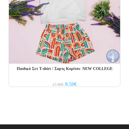
Παιδικό Σετ T-shirt / Σορτς Κορίτσι- NEW COLLEGE
Original
Current
8.50
€
17.00
€
price
price
was:
is:
17.00€.
8.50€.