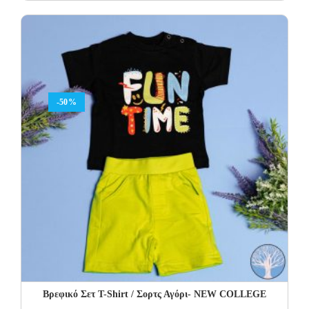
price
price
was:
is:
16.00€.
9.60€.
-50%
Βρεφικό Σετ Τ-Shirt / Σορτς Αγόρι- NEW COLLEGE