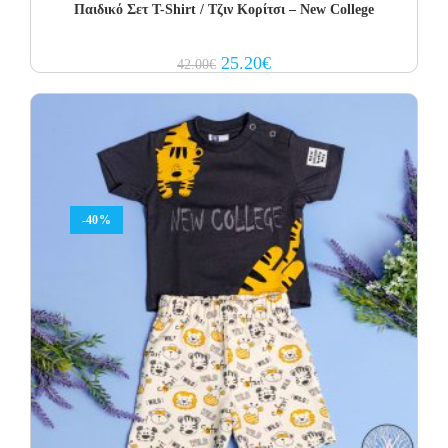
Παιδικό Σετ Τ-Shirt / Τζιν Κορίτσι – New College
Original
Current
25.20
€
42.00
€
price
price
was:
is:
42.00€.
25.20€.
-40%