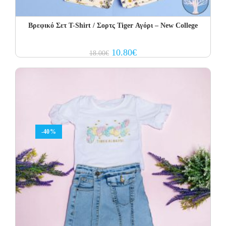
Βρεφικό Σετ Τ-Shirt / Σορτς Tiger Αγόρι – New College
Original
Current
10.80
€
18.00
€
price
price
was:
is:
18.00€.
10.80€.
-40%