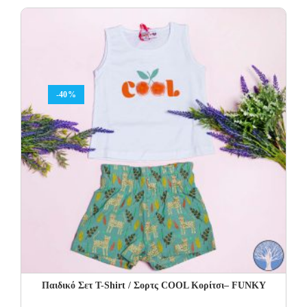
was:
is:
20.00€.
12.00€.
-40%
Παιδικό Σετ Τ-Shirt / Σορτς COOL Κορίτσι– FUNKY