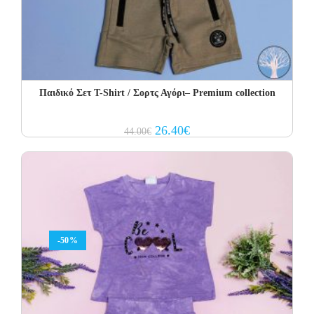
Παιδικό Σετ T-Shirt / Σορτς Αγόρι– Premium collection
Original
Current
26.40
€
44.00
€
price
price
was:
is:
44.00€.
26.40€.
-50%