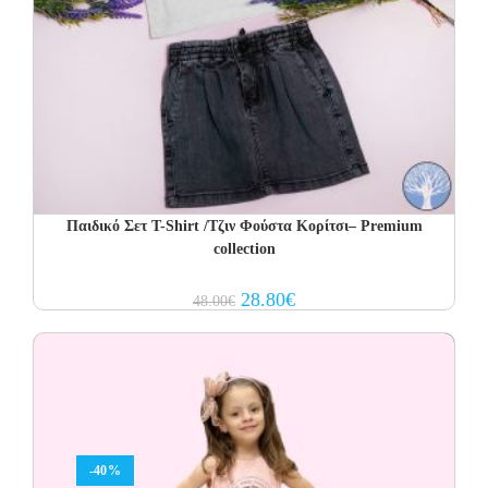
Παιδικό Σετ T-Shirt /Τζιν Φούστα Κορίτσι– Premium
collection
Original
Current
28.80
€
48.00
€
price
price
was:
is:
48.00€.
28.80€.
-40%