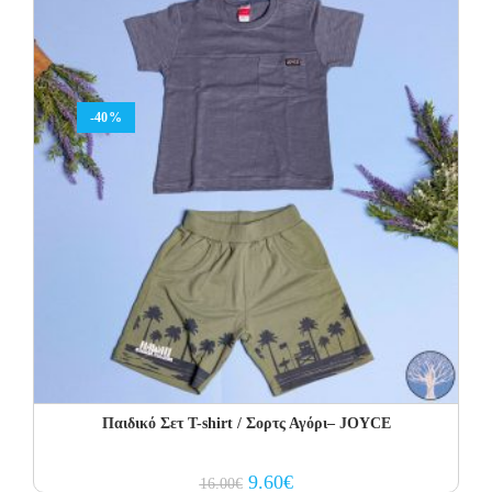
-40%
Παιδικό Σετ Τ-shirt / Σορτς Αγόρι– JOYCE
Original
Current
9.60
€
16.00
€