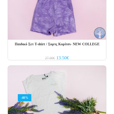
Παιδικό Σετ T-shirt / Σορτς Κορίτσι- NEW COLLEGE
Original
Current
13.50
€
27.00
€
price
price
was:
is:
27.00€.
13.50€.
-40%