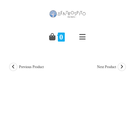
Skip
to
content
0
Previous Product
Next Product