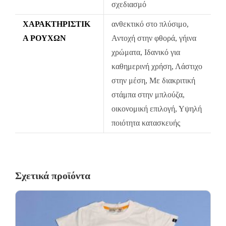
σχεδιασμό
Όλα τα προϊόντα περνούν από μία λεπτομερή και προσεκτική
διαδικασία ελέγχου πριν από την αποστολή τους.
ΧΑΡΑΚΤΗΡΙΣΤΙΚ
ανθεκτικό στο πλύσιμο,
Ά ΡΟΎΧΩΝ
Σε περίπτωση που κάποιο προϊόν έχει παραδοθεί σε κάποιον
Αντοχή στην φθορά, γήινα
πελάτη μας και είναι ελαττωματικό χωρίς να γίνει αντιληπτό από
χρώματα, Ιδανικό για
εμάς, δεσμευόμαστε με άμεση αντικατάστασή του προϊόντος,
καθημερινή χρήση, Λάστιχο
χωρίς καμία οικονομική επιβάρυνση του πελάτη.
στην μέση, Με διακριτική
στάμπα στην μπλούζα,
οικονομική επιλογή, Υψηλή
ποιότητα κατασκευής
Σχετικά προϊόντα