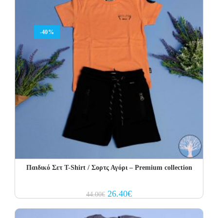
-40%
Παιδικό Σετ T-Shirt / Σορτς Αγόρι – Premium collection
Original
Current
26.40
€
44.00
€
price
price
was:
is:
44.00€.
26.40€.