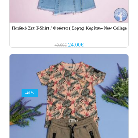
Παιδικό Σετ Τ-Shirt / Φούστα ( Σορτς) Κορίτσι– New College
Original
Current
24.00
€
40.00
€
price
price
was:
is:
40.00€.
24.00€.
-40%