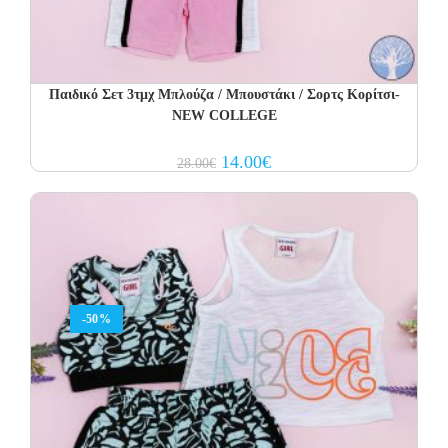
Παιδικό Σετ 3τμχ Μπλούζα / Μπουστάκι / Σορτς Κορίτσι-
NEW COLLEGE
Original
Current
14.00
€
28.00
€
price
price
was:
is:
28.00€.
14.00€.
-50%