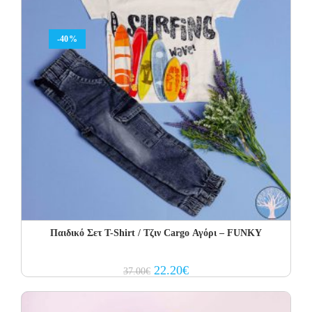
-40%
Παιδικό Σετ Τ-Shirt / Τζιν Cargo Αγόρι – FUNKY
Original
Current
22.20
€
37.00
€
price
price
was:
is:
37.00€.
22.20€.