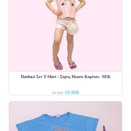
Παιδικό Σετ T-Shirt / Σορτς Hearts Κορίτσι– NEK
Original
Current
10.80
€
18.00
€
price
price
was:
is:
18.00€.
10.80€.