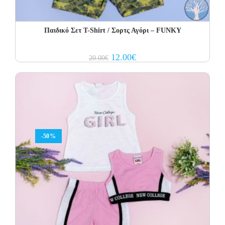
Παιδικό Σετ Τ-Shirt / Σορτς Αγόρι – FUNKY
Original
Current
12.00
€
20.00
€
price
price
was:
is:
20.00€.
12.00€.
-50%