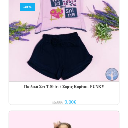
-40%
Παιδικό Σετ T-Shirt / Σορτς Κορίτσι- FUNKY
Original
Current
9.00
€
15.00
€
price
price
was:
is:
15.00€.
9.00€.