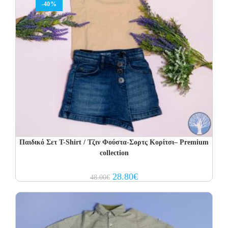
-40%
Παιδικό Σετ T-Shirt / Τζιν Φούστα-Σορτς Κορίτσι– Premium
collection
Original
Current
28.80
€
48.00
€
price
price
was:
is:
48.00€.
28.80€.