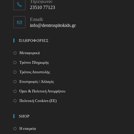
Τηλέφωνο:
23510 77123
Opens
Email:
in
info@dentrospitokids.gr
Opens
your
in
your
application
ΠΛΗΡΟΦΟΡΙΕΣ
application
Μεταφορικά
Τρόποι Πληρωμής
Τρόπος Αποστολής
Επιστροφές / Αλλαγές
Όροι & Πολιτική Απορρήτου
Πολιτική Cookies (ΕΕ)
SHOP
Η εταιρεία