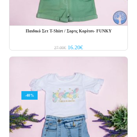
Παιδικό Σετ Τ-Shirt / Σορτς Κορίτσι- FUNKY
Original
Current
16.20
€
27.00
€
price
price
was:
is:
27.00€.
16.20€.
-40%