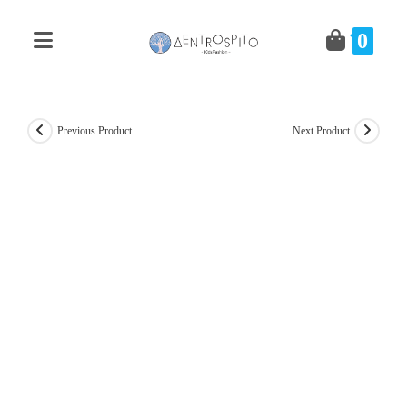
Skip
to
0
content
Previous Product
Next Product