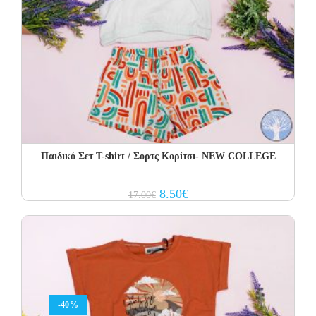
Παιδικό Σετ T-shirt / Σορτς Κορίτσι- NEW COLLEGE
Original
Current
8.50
€
17.00
€
price
price
was:
is:
17.00€.
8.50€.
-40%