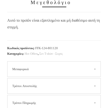
Μεγεθολόγιο
Αυτό το προϊόν είναι εξαντλημένο και μή διαθέσιμο αυτή τη
στιγμή.
Κωδικός προϊόντος:
FFK-124-801120
Κατηγορίες:
Hot Offers
,
Σετ Τ-shirt - Σορτς
Μεταφορικά
Τα έξοδα αποστολής είναι
2.50 € για όλη την Ελλάδα
Τρόποι Αποστολής
(Συμπεριλαμβανομένων των νησιών και των δυσπρόσιτων
περιοχών).
Στις αποστολές με αντικαταβολή η χρέωση είναι επιπλέον
Αποστολή με Courier
Τρόποι Πληρωμής
3,50 €