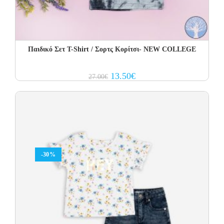
Παιδικό Σετ Τ-Shirt / Σορτς Κορίτσι- NEW COLLEGE
Original
Current
13.50
€
27.00
€
price
price
was:
is:
27.00€.
13.50€.
-30%