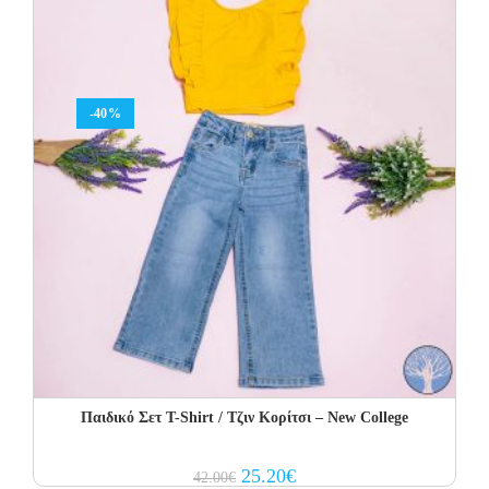
-40%
Παιδικό Σετ Τ-Shirt / Τζιν Κορίτσι – New College
Original
Current
25.20
€
42.00
€
price
price