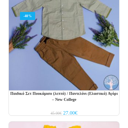
-40%
Παιδικό Σετ Πουκάμισο (λεπτό) / Παντελόνι (Ελαστικό) Αγόρι
– New College
Original
Current
27.00
€
45.00
€
price
price
was:
is:
45.00€.
27.00€.