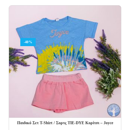
was:
is:
42.00€.
25.20€.
-40%
Παιδικό Σετ Τ-Shirt / Σορτς TIE-DYE Κορίτσι – Joyce