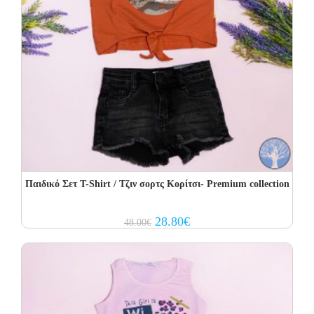
Παιδικό Σετ T-Shirt / Τζιν σορτς Κορίτσι- Premium collection
Original
Current
28.80
€
48.00
€
price
price
was:
is:
48.00€.
28.80€.