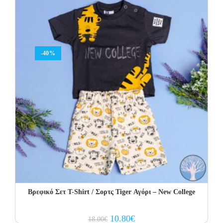
-40%
Βρεφικό Σετ Τ-Shirt / Σορτς Tiger Αγόρι – New College
Original
Current
10.80
€
18.00
€