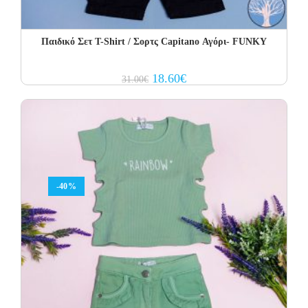
Παιδικό Σετ Τ-Shirt / Σορτς Capitano Αγόρι- FUNKY
Original
Current
18.60
€
31.00
€
price
price
was:
is:
31.00€.
18.60€.
-40%