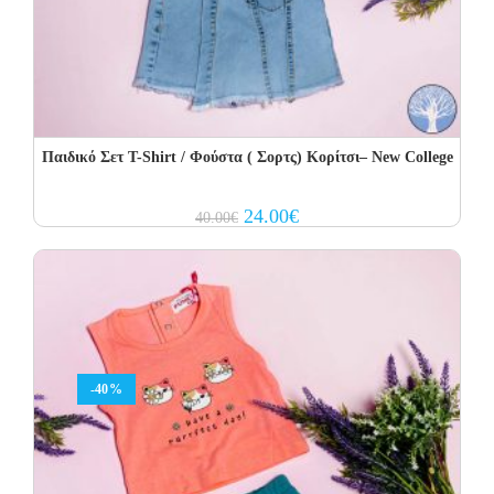
Παιδικό Σετ Τ-Shirt / Φούστα ( Σορτς) Κορίτσι– New College
Original
Current
24.00
€
40.00
€
price
price
was:
is:
40.00€.
24.00€.
-40%