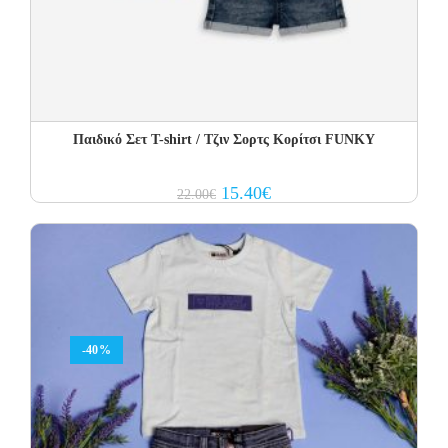
Παιδικό Σετ T-shirt / Τζιν Σορτς Κορίτσι FUNKY
Original
Current
15.40
€
22.00
€
price
price
was:
is:
22.00€.
15.40€.
-40%