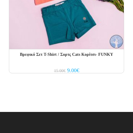
Βρεφικό Σετ Τ-Shirt / Σορτς Cats Κορίτσι- FUNKY
Original
Current
9.00
€
15.00
€
price
price
was:
is:
15.00€.
9.00€.