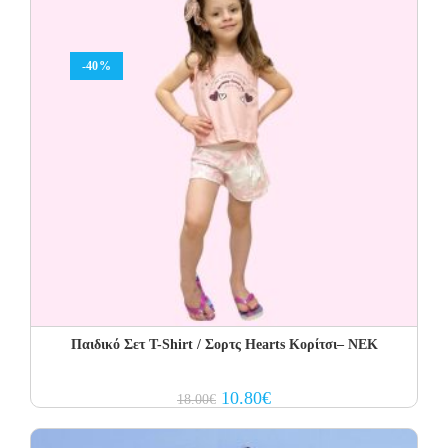
-40%
Παιδικό Σετ T-Shirt / Σορτς Hearts Κορίτσι– NEK
Original
Current
10.80
€
18.00
€
price
price
was:
is:
18.00€.
10.80€.