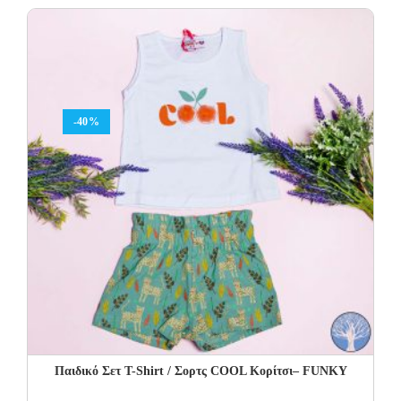
was:
is:
15.00€.
9.00€.
-40%
Παιδικό Σετ Τ-Shirt / Σορτς COOL Κορίτσι– FUNKY