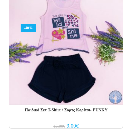
-40%
Παιδικό Σετ T-Shirt / Σορτς Κορίτσι- FUNKY
Original
Current
9.00
€
15.00
€
price
price