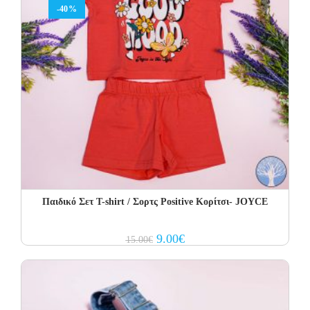
-40%
Παιδικό Σετ Τ-shirt / Σορτς Positive Κορίτσι- JOYCE
Original
Current
9.00
€
15.00
€
price
price
was:
is:
15.00€.
9.00€.