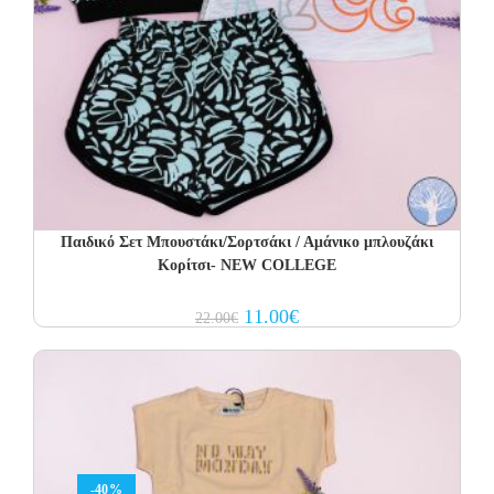
Παιδικό Σετ Μπουστάκι/Σορτσάκι / Αμάνικο μπλουζάκι
Κορίτσι- NEW COLLEGE
Original
Current
11.00
€
22.00
€
price
price
was:
is:
22.00€.
11.00€.
-40%