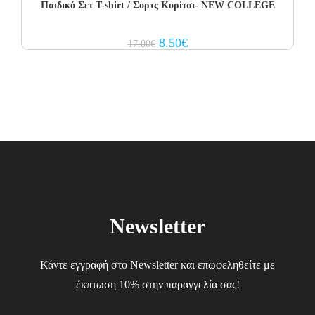
Παιδικό Σετ T-shirt / Σορτς Κορίτσι- NEW COLLEGE
Original
Current
8.50
€
17.00
€
price
price
was:
is:
17.00€.
8.50€.
Newsletter
Κάντε εγγραφή στο Newsletter και επωφεληθείτε με
έκπτωση 10% στην παραγγελία σας!