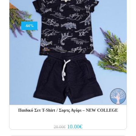
-64%
Παιδικό Σετ Τ-Shirt / Σορτς Αγόρι – NEW COLLEGE
Original
Current
10.00
€
28.00
€
price
price
was:
is: