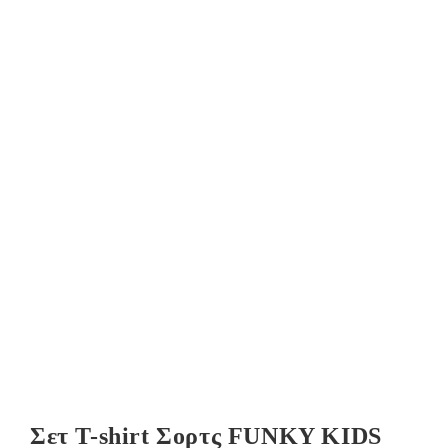
Σετ Τ-shirt Σορτς FUNKY KIDS