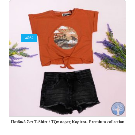
28.00€.
10.00€.
-40%
Παιδικό Σετ T-Shirt / Τζιν σορτς Κορίτσι- Premium collection