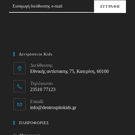
ΕΓΓΡΑΦΗ
Δεντρόσπιτο Kids
Διεύθυνση:
Εθνικής αντίστασης 75, Κατερίνη, 60100
Τηλέφωνο:
23510 77123
Opens
Email:
in
info@dentrospitokids.gr
Opens
your
in
your
application
ΠΛΗΡΟΦΟΡΙΕΣ
application