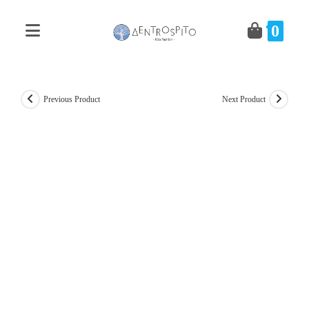
Skip
to
0
content
Previous Product
Next Product