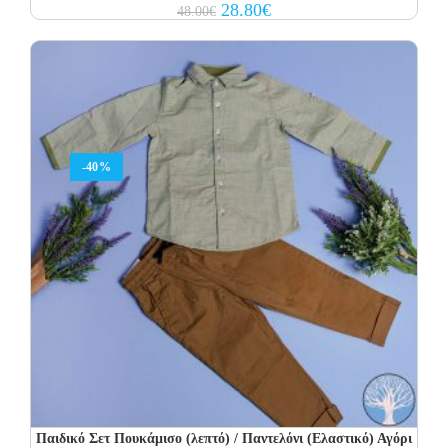
Original
Current
28.80
€
48.00
€
price
price
was:
is:
48.00€.
28.80€.
-40%
Παιδικό Σετ Πουκάμισο (λεπτό) / Παντελόνι (Ελαστικό) Αγόρι