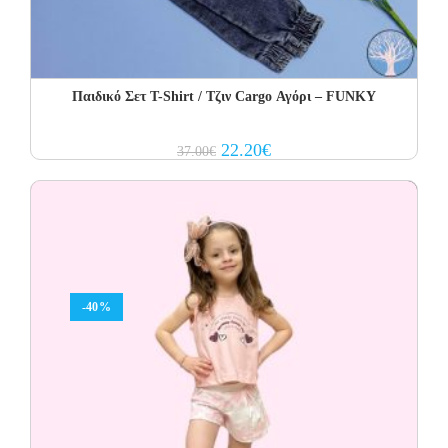
Παιδικό Σετ Τ-Shirt / Τζιν Cargo Αγόρι – FUNKY
Original
Current
22.20
€
37.00
€
price
price
was:
is:
37.00€.
22.20€.
-40%