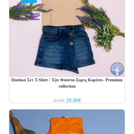
Παιδικό Σετ T-Shirt / Τζιν Φούστα-Σορτς Κορίτσι– Premium
collection
Original
Current
28.80
€
48.00
€
price
price
was:
is:
48.00€.
28.80€.