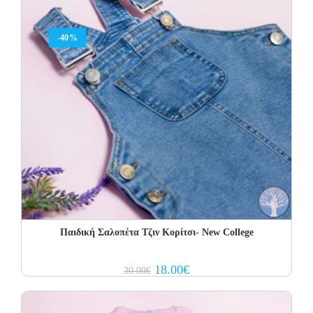
-40%
Παιδική Σαλοπέτα Τζιν Κορίτσι- New College
Original
Current
18.00
€
30.00
€
price
price
was:
is:
30.00€.
18.00€.