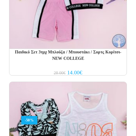
Παιδικό Σετ 3τμχ Μπλούζα / Μπουστάκι / Σορτς Κορίτσι-
NEW COLLEGE
Original
Current
14.00
€
28.00
€
price
price
was:
is:
28.00€.
14.00€.
-50%