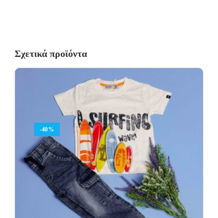
και να έχουν το καρτελάκι της αγοράς τους.
Οι αλλαγές πραγματοποιούνται με τη διαδικασία της παραλαβής
κατά την παράδοση.
Σχετικά προϊόντα
Η πρώτη αλλαγή κοστίζει 5€ για Ελλάδα όλη την Ελλάδα. Οι
επόμενες αλλαγές είναι +8.50€
Όλα τα προϊόντα περνούν από μία λεπτομερή και προσεκτική
διαδικασία ελέγχου πριν από την αποστολή τους.
Σε περίπτωση που κάποιο προϊόν έχει παραδοθεί σε κάποιον
πελάτη μας και είναι ελαττωματικό χωρίς να γίνει αντιληπτό από
-40%
εμάς, δεσμευόμαστε με άμεση αντικατάστασή του προϊόντος,
χωρίς καμία οικονομική επιβάρυνση του πελάτη.