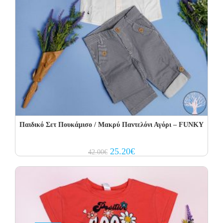
Παιδικό Σετ Πουκάμισο / Μακρύ Παντελόνι Αγόρι – FUNKY
Original
Current
25.20
€
42.00
€
price
price
was:
is:
42.00€.
25.20€.