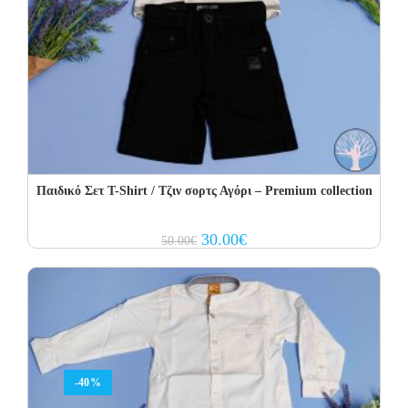
Παιδικό Σετ T-Shirt / Τζιν σορτς Αγόρι – Premium collection
Original
Current
30.00
€
50.00
€
price
price
was:
is:
50.00€.
30.00€.
-40%