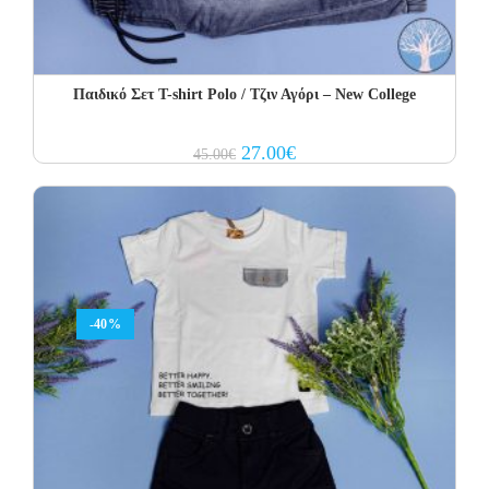
Παιδικό Σετ Τ-shirt Polo / Τζιν Αγόρι – New College
Original
Current
27.00
€
45.00
€
price
price
was:
is:
45.00€.
27.00€.
-40%