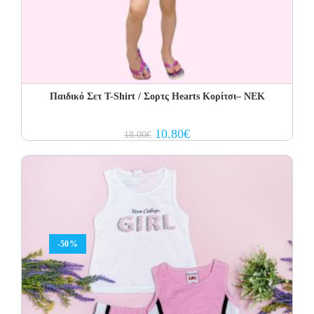
Παιδικό Σετ T-Shirt / Σορτς Hearts Κορίτσι– NEK
Original
Current
10.80
€
18.00
€
price
price
was:
is:
18.00€.
10.80€.
-50%