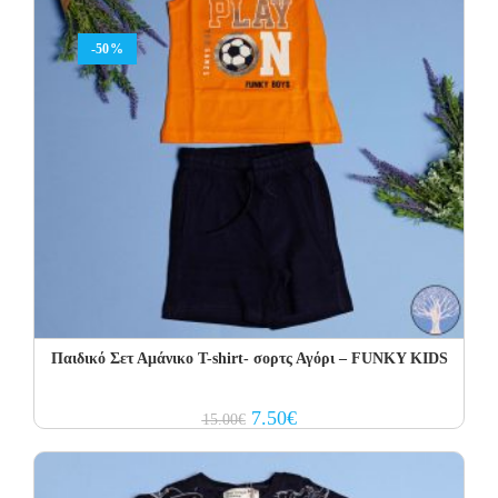
-50%
Παιδικό Σετ Αμάνικο T-shirt- σορτς Αγόρι – FUNKY KIDS
Original
Current
7.50
€
15.00
€
price
price
was:
is:
15.00€.
7.50€.