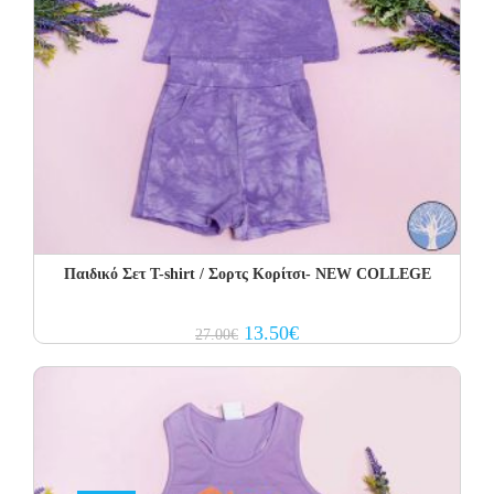
Παιδικό Σετ T-shirt / Σορτς Κορίτσι- NEW COLLEGE
Original
Current
13.50
€
27.00
€
price
price
was:
is:
27.00€.
13.50€.