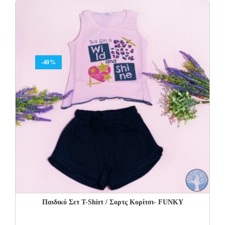
19.00€.
11.40€.
-40%
Παιδικό Σετ T-Shirt / Σορτς Κορίτσι- FUNKY