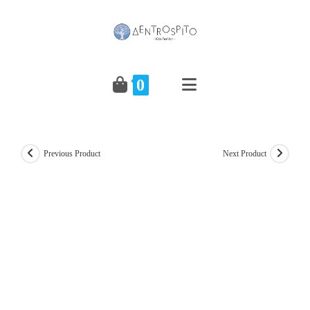
Skip
to
content
0
Previous Product
Next Product