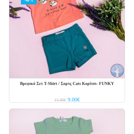
-40%
Βρεφικό Σετ Τ-Shirt / Σορτς Cats Κορίτσι- FUNKY
Original
Current
9.00
€
15.00
€
price
price
was:
is:
15.00€.
9.00€.