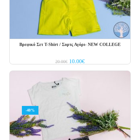
Βρεφικό Σετ Τ-Shirt / Σορτς Αγόρι- NEW COLLEGE
Original
Current
10.00
€
20.00
€
price
price
was:
is:
20.00€.
10.00€.
-40%