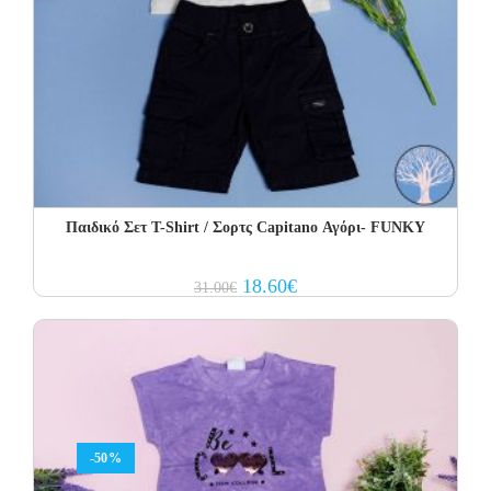
Παιδικό Σετ Τ-Shirt / Σορτς Capitano Αγόρι- FUNKY
Original
Current
18.60
€
31.00
€
price
price
was:
is:
31.00€.
18.60€.
-50%