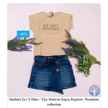
was:
is:
22.00€.
11.00€.
-40%
Παιδικό Σετ T-Shirt / Τζιν Φούστα-Σορτς Κορίτσι– Premium
collection