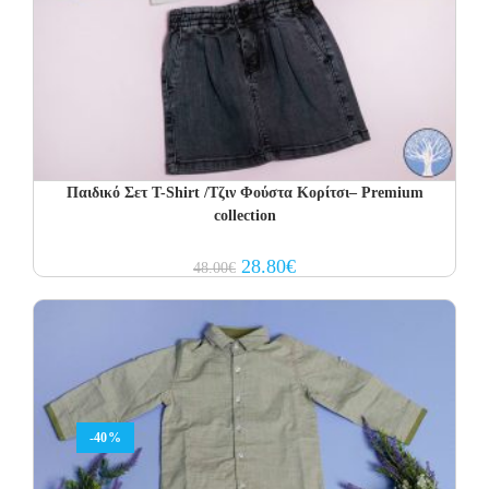
Παιδικό Σετ T-Shirt /Τζιν Φούστα Κορίτσι– Premium
collection
Original
Current
28.80
€
48.00
€
price
price
was:
is:
48.00€.
28.80€.
-40%