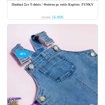
Παιδικό Σετ Τ-shirts / Φούστα με τούλι Κορίτσι- FUNKY
Original
Current
16.80
€
28.00
€
price
price
was:
is:
28.00€.
16.80€.
-40%