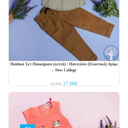
Παιδικό Σετ Πουκάμισο (λεπτό) / Παντελόνι (Ελαστικό) Αγόρι
– New College
Original
Current
27.00
€
45.00
€
price
price
was:
is:
45.00€.
27.00€.