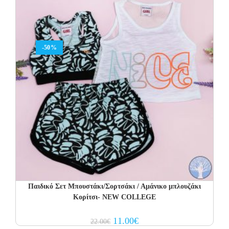
-50%
Παιδικό Σετ Μπουστάκι/Σορτσάκι / Αμάνικο μπλουζάκι
Κορίτσι- NEW COLLEGE
Original
Current
11.00
€
22.00
€
price
price