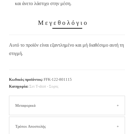
και άνετο λάστιχο στην μέση.
Μεγεθολόγιο
Αυτό το προϊόν είναι εξαντλημένο και μή διαθέσιμο αυτή τη
στιγμή.
Κωδικός προϊόντος:
FFK-122-801115
Κατηγορία:
Σετ Τ-shirt - Σορτς
Μεταφορικά
Τα έξοδα αποστολής είναι
2.50 € για όλη την Ελλάδα
Τρόποι Αποστολής
(Συμπεριλαμβανομένων των νησιών και των δυσπρόσιτων