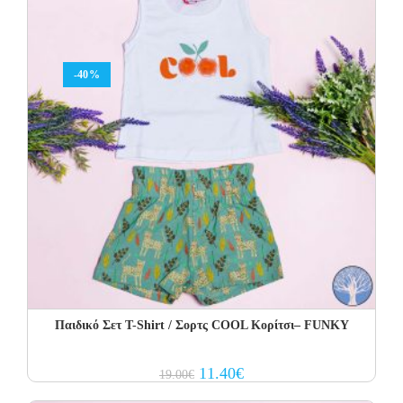
-40%
Παιδικό Σετ Τ-Shirt / Σορτς COOL Κορίτσι– FUNKY
Original
Current
11.40
€
19.00
€
price
price
was:
is: