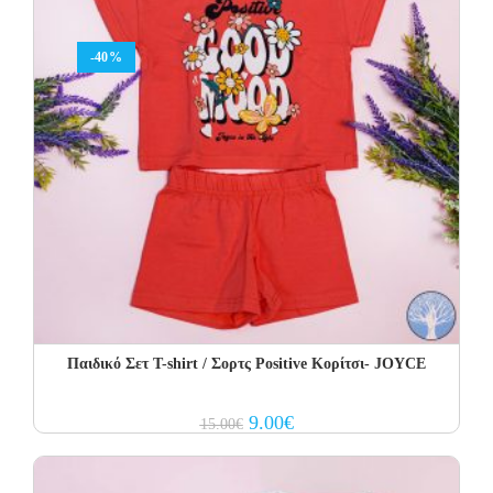
-40%
Παιδικό Σετ Τ-shirt / Σορτς Positive Κορίτσι- JOYCE
Original
Current
9.00
€
15.00
€
price
price
was:
is:
15.00€.
9.00€.