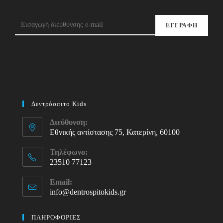
ΕΓΓΡΑΦΗ
Δεντρόσπιτο Kids
Διεύθυνση:
Εθνικής αντίστασης 75, Κατερίνη, 60100
Τηλέφωνο:
23510 77123
Opens
Email:
in
info@dentrospitokids.gr
Opens
your
in
your
application
ΠΛΗΡΟΦΟΡΙΕΣ
application