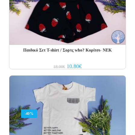
Παιδικό Σετ Τ-shirt / Σορτς who? Κορίτσι- NEK
Original
Current
10.80
€
18.00
€
price
price
was:
is:
18.00€.
10.80€.
-40%