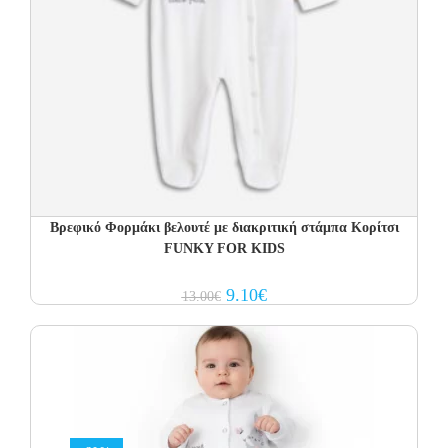
Βρεφικό Φορμάκι βελουτέ με διακριτική στάμπα Κορίτσι
FUNKY FOR KIDS
Original
Current
9.10
€
13.00
€
price
price
was:
is:
13.00€.
9.10€.