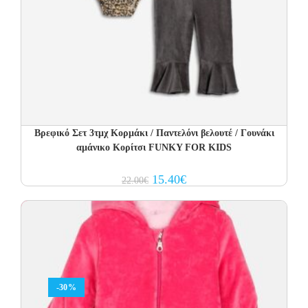
Βρεφικό Σετ 3τμχ Κορμάκι / Παντελόνι βελουτέ / Γουνάκι
αμάνικο Κορίτσι FUNKY FOR KIDS
Original
Current
15.40
€
22.00
€
price
price
was:
is:
22.00€.
15.40€.
-30%