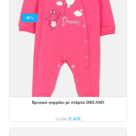
-30%
Βρεφικό φορμάκι με στάμπα DREAMS
Original
Current
8.40
€
12.00
€
price
price
was:
is:
12.00€.
8.40€.