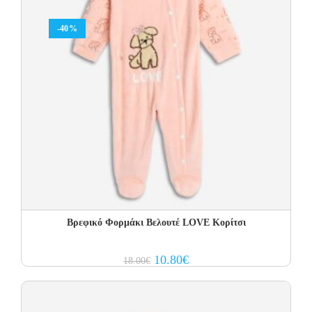
-40%
Βρεφικό Φορμάκι Βελουτέ LOVE Κορίτσι
Original
Current
10.80
€
18.00
€
price
price
was:
is:
18.00€.
10.80€.