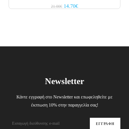
Original
Current
14.70
€
21.00
€
price
price
was:
is:
21.00€.
14.70€.
Newsletter
Κάντε εγγραφή στο Newsletter και επωφεληθείτε με
έκπτωση 10% στην παραγγελία σας!
ΕΓΓΡΑΦΗ