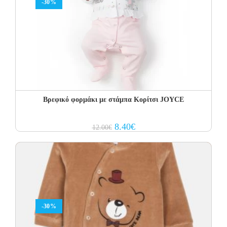
-30%
Βρεφικό φορμάκι με στάμπα Κορίτσι JOYCE
Original
Current
8.40
€
12.00
€
price
price
was:
is:
12.00€.
8.40€.
-30%