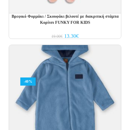
Βρεφικό Φορμάκι / Σκουφάκι βελουτέ με διακριτική στάμπα
Κορίτσι FUNKY FOR KIDS
Original
Current
13.30
€
19.00
€
price
price
was:
is:
19.00€.
13.30€.
-40%