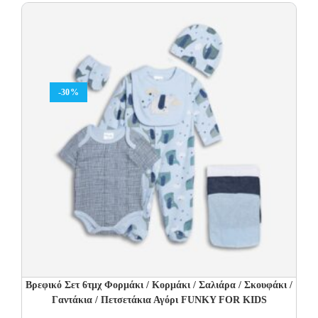
14.00€.
9.80€.
-30%
Βρεφικό Σετ 6τμχ Φορμάκι / Κορμάκι / Σαλιάρα / Σκουφάκι /
Γαντάκια / Πετσετάκια Αγόρι FUNKY FOR KIDS