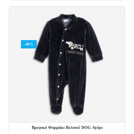
price
price
was:
is:
16.00€.
11.20€.
-40%
Βρεφικό Φορμάκι Βελουτέ DOG Αγόρι