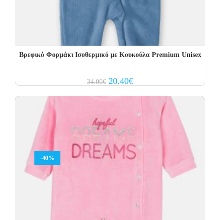
Βρεφικό Φορμάκι Ισοθερμικό με Kουκούλα Premium Unisex
Original
Current
20.40
€
34.00
€
price
price
was:
is:
34.00€.
20.40€.
-40%