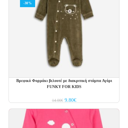
-30%
Βρεφικό Φορμάκι βελουτέ με διακριτική στάμπα Αγόρι
FUNKY FOR KIDS
Original
Current
9.80
€
14.00
€
price
price
was:
is:
14.00€.
9.80€.