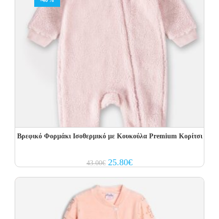
-40%
Βρεφικό Φορμάκι Ισοθερμικό με Kουκούλα Premium Κορίτσι
Original
Current
25.80
€
43.00
€
price
price
was:
is:
43.00€.
25.80€.