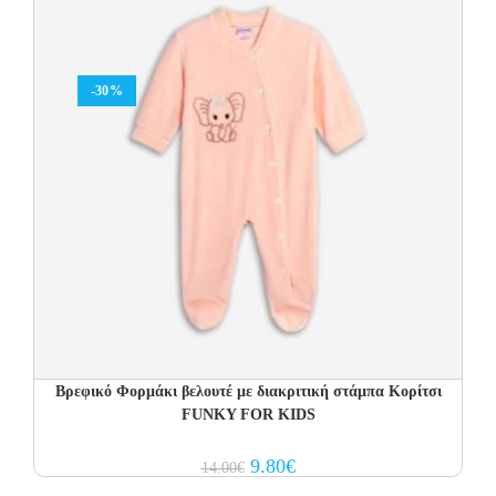
-30%
Βρεφικό Φορμάκι βελουτέ με διακριτική στάμπα Κορίτσι
FUNKY FOR KIDS
Original
Current
9.80
€
14.00
€
price
price
was:
is: