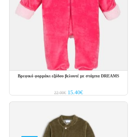
Βρεφικό φορμάκι εξόδου βελουτέ με στάμπα DREAMS
Original
Current
15.40
€
22.00
€
price
price
was:
is:
22.00€.
15.40€.