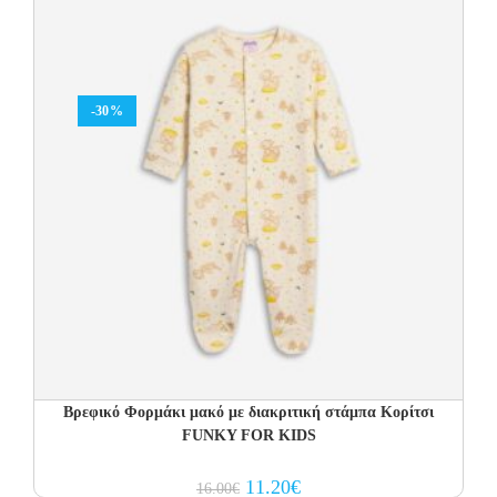
-30%
Βρεφικό Φορμάκι μακό με διακριτική στάμπα Κορίτσι
FUNKY FOR KIDS
Original
Current
11.20
€
16.00
€