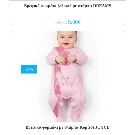
Βρεφικό φορμάκι βελουτέ με στάμπα DREAMS
Original
Current
9.80
€
14.00
€
price
price
was:
is:
14.00€.
9.80€.
-30%
Βρεφικό φορμάκι με στάμπα Κορίτσι JOYCE