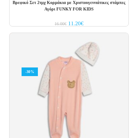
Βρεφικό Σετ 2τμχ Κορμάκια με Χριστουγεννιάτικες στάμπες
Αγόρι FUNKY FOR KIDS
Original
Current
11.20
€
16.00
€
price
price
was:
is:
16.00€.
11.20€.
-30%