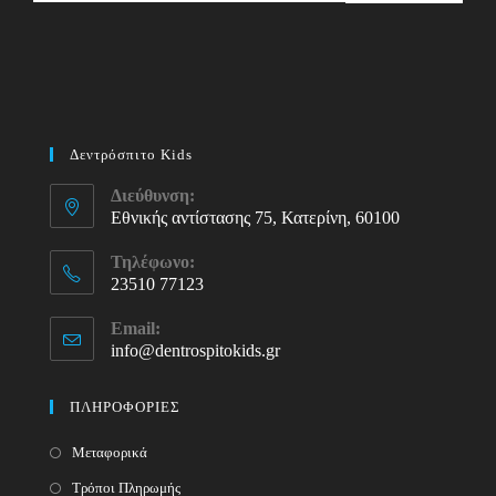
Δεντρόσπιτο Kids
Διεύθυνση:
Εθνικής αντίστασης 75, Κατερίνη, 60100
Τηλέφωνο:
23510 77123
Opens
Email:
in
info@dentrospitokids.gr
Opens
your
in
your
application
ΠΛΗΡΟΦΟΡΙΕΣ
application
Μεταφορικά
Τρόποι Πληρωμής