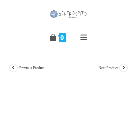
Skip
to
content
0
Previous Product
Next Product