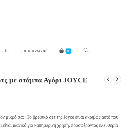
 sale
επικοινωνία
toggle
0
website
όρτς με στάμπα Αγόρι JOYCE
search
ον μικρό σας; Το βρεφικό σετ της Joyce είναι ακριβώς αυτό που
 είναι ιδανικό για καθημερινή χρήση, προσφέροντας ελευθερία