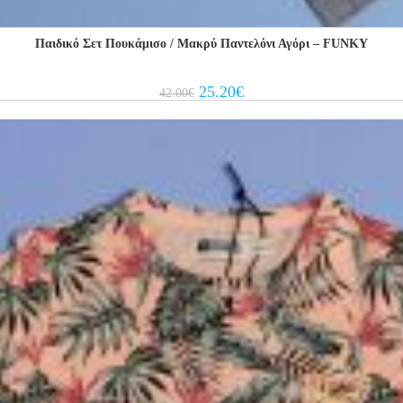
Παιδικό Σετ Πουκάμισο / Μακρύ Παντελόνι Αγόρι – FUNKY
Original
Current
25.20
€
42.00
€
price
price
was:
is:
42.00€.
25.20€.