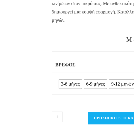
κινήσεων στον μικρό σας. Με ανθεκτικότητα
δημιουργεί μια κομψή εφαρμογή. Κατάλληλ
μηνών.
Μ
ΒΡΈΦΟΣ
3-6 μήνες
6-9 μήνες
9-12 μηνών
Βρεφίκο
ΠΡΟΣΘΉΚΗ ΣΤΟ ΚΑ
Σετ
T-