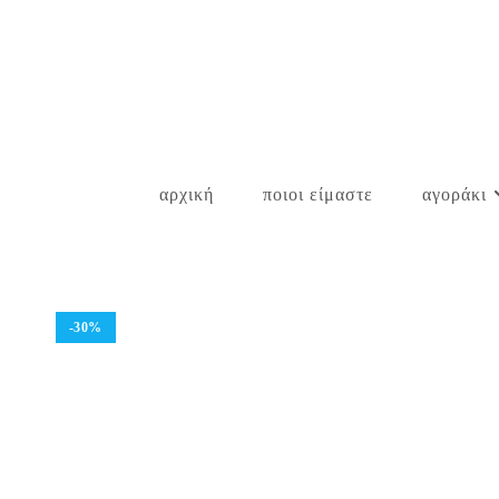
Skip
to
content
αρχική
ποιοι είμαστε
αγοράκι
-30%