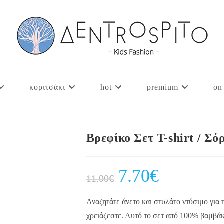
κοριτσάκι
hot
premium
on
Βρεφίκο Σετ T-shirt / Σ
Original
7.70
€
Current
11.00
€
price
price
was:
is:
11.00€.
7.70€.
Αναζητάτε άνετο και στυλάτο ντύσιμο για τ
χρειάζεστε. Αυτό το σετ από 100% βαμβάκι