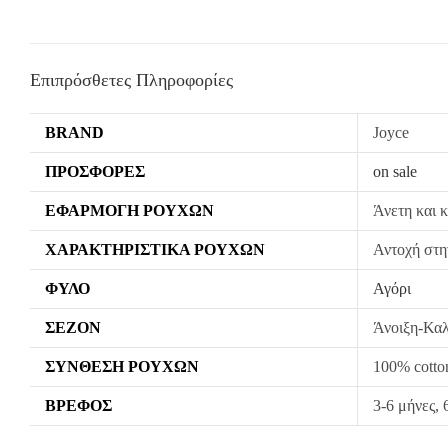
Επιπρόσθετες Πληροφορίες
BRAND
Joyce
ΠΡΟΣΦΟΡΈΣ
on sale
ΕΦΑΡΜΟΓΉ ΡΟΎΧΩΝ
Άνετη και 
ΧΑΡΑΚΤΗΡΙΣΤΙΚΆ ΡΟΎΧΩΝ
Αντοχή στη
ΦΎΛΟ
Αγόρι
ΣΕΖΌΝ
Άνοιξη-Καλ
ΣΎΝΘΕΣΗ ΡΟΎΧΩΝ
100% cotto
ΒΡΈΦΟΣ
3-6 μήνες, 